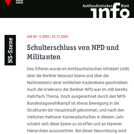
menu
Skip
Hauptmenü öffnen
to
main
content
AIB 69 - 5.2005 | 23.12.2005
NS-Szene
Schulterschluss von NPD und
Militanten
Einleitung
Des Öfteren wurde im Antifaschistischen Infoblatt (AIB)
über die Berliner Neonazi-Szene und über die
Nichtexistenz einer wirklichen Kaderebene geschrieben.
Auch die Irrelevanz der Berliner NPD war im AIB bereits
mehrfach Thema. Doch ausgerechnet durch den NPD-
Bundestagswahlkampf ist etwas Bewegung in die
Strukturen der Hauptstadt gekommen, und nach den
Verboten mehrerer Kameradschaften in diesem Jahr
scheint sich diese Szene zu straffen und an klareren
Hierarchien auszurichten. Bei dieser Neuordnung wird