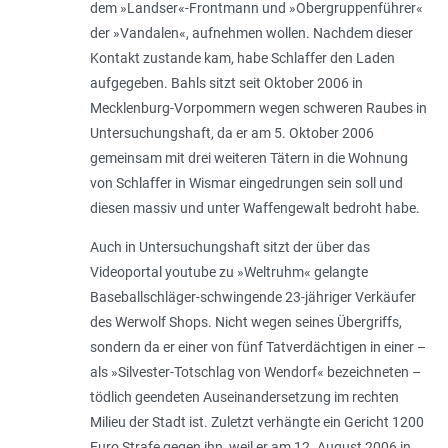
dem »Landser«-Frontmann und »Obergruppenführer«
der »Vandalen«, aufnehmen wollen. Nachdem dieser
Kontakt zustande kam, habe Schlaffer den Laden
aufgegeben. Bahls sitzt seit Oktober 2006 in
Mecklenburg-Vorpommern wegen schweren Raubes in
Untersuchungshaft, da er am 5. Oktober 2006
gemeinsam mit drei weiteren Tätern in die Wohnung
von Schlaffer in Wismar eingedrungen sein soll und
diesen massiv und unter Waffengewalt bedroht habe.
Auch in Untersuchungshaft sitzt der über das
Videoportal youtube zu »Weltruhm« gelangte
Baseballschläger-schwingende 23-jähriger Verkäufer
des Werwolf Shops. Nicht wegen seines Übergriffs,
sondern da er einer von fünf Tatverdächtigen in einer –
als »Silvester-Totschlag von Wendorf« bezeichneten –
tödlich geendeten Auseinandersetzung im rechten
Milieu der Stadt ist. Zuletzt verhängte ein Gericht 1200
Euro Strafe gegen ihn, weil er am 12. August 2006 in