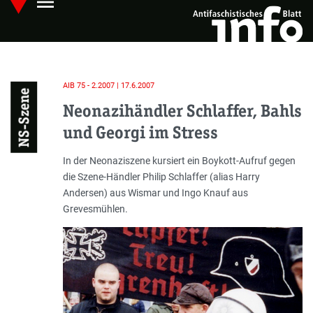
menu
Skip
Hauptmenü öffnen
to
main
content
AIB 75 - 2.2007 | 17.6.2007
NS-Szene
Neonazihändler Schlaffer, Bahls
und Georgi im Stress
Einleitung
In der Neonaziszene kursiert ein Boykott-Aufruf gegen
die Szene-Händler Philip Schlaffer (alias Harry
Andersen) aus Wismar und Ingo Knauf aus
Grevesmühlen.