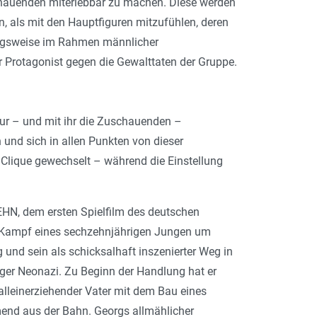
schauenden miterlebbar zu machen. Diese werden
, als mit den Hauptfiguren mitzufühlen, deren
ungsweise im Rahmen männlicher
 Protagonist gegen die Gewalttaten der Gruppe.
gur – und mit ihr die Zuschauenden –
nd sich in allen Punkten von dieser
 Clique gewechselt – während die Einstellung
HN, dem ersten Spielfilm des deutschen
der Kampf eines sechzehnjährigen Jungen um
nd sein als schicksalhaft inszenierter Weg in
htiger Neonazi. Zu Beginn der Handlung hat er
lleinerziehender Vater mit dem Bau eines
mend aus der Bahn. Georgs allmählicher