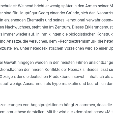
tschuldet: Weinend bricht er wenig später in den Armen seiner 
er sind für Hauptfigur Georg einer der Gründe, sich den Neonaz
ein erziehenden Elternteils und seines »emotional verwahrlosten
n Nachwuchses, steht hier im Zentrum. Dieses Erklärungsmuste
 immer wieder auf. In ihm klingen die biologistischen Konstru
sind Ansätze, die versuchen, dem »Rechtsextremismus« die heter
ustellen. Unter heterosexistischen Vorzeichen wird so einer Op
ter Gewalt hingegen werden in den meisten Filmen unsichtbar ge
ktionsflächen der inneren Konflikte der Neonazis. Beides lässt s
igen, der die deutschen Produktionen sowohl inhaltlich als auc
is auf wenige Ausnahmen als hypermaskulin und bedrohlich dar
nszenierungen von Angstprojektionen hängt zusammen, dass die
emismusthese darstellen. Mit ihr wird die »demokratische« »Mit