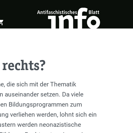
ing_cart
öffnen
Warenkorb öffnen
 rechts?
, die sich mit der Thematik
n auseinander setzen. Da viele
derten Bildungsprogrammen zum
ng verliehen werden, lohnt sich ein
ustern werden neonazistische