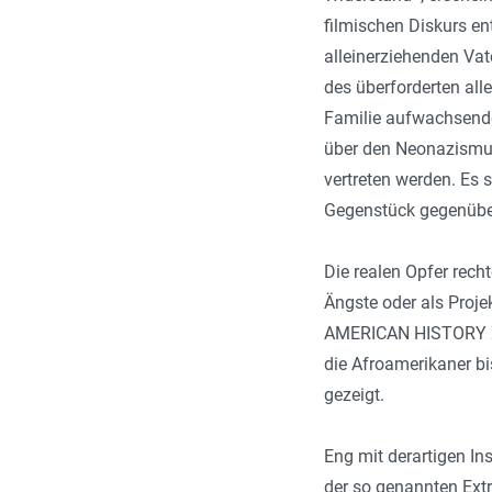
filmischen Diskurs en
alleinerziehenden Vat
des überforderten all
Familie aufwachsende
über den Neonazismus
vertreten werden. Es 
Gegenstück gegenüberz
Die realen Opfer rech
Ängste oder als Proje
AMERICAN HISTORY X ze
die Afroamerikaner b
gezeigt.
Eng mit derartigen I
der so genannten Extr