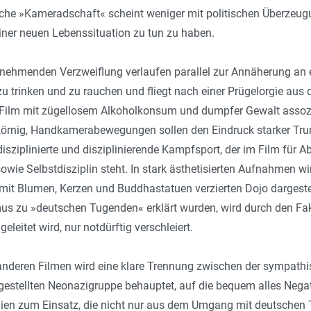
liche »Kameradschaft« scheint weniger mit politischen Überzeu
iner neuen Lebenssituation zu tun zu haben.
unehmenden Verzweiflung verlaufen parallel zur Annäherung an 
zu trinken und zu rauchen und fliegt nach einer Prügelorgie aus
 Film mit zügellosem Alkoholkonsum und dumpfer Gewalt assozii
körnig, Handkamerabewegungen sollen den Eindruck starker Trun
isziplinierte und disziplinierende Kampfsport, der im Film für 
wie Selbstdisziplin steht. In stark ästhetisierten Aufnahmen 
it Blumen, Kerzen und Buddhastatuen verzierten Dojo dargestel
us zu »deutschen Tugenden« erklärt wurden, wird durch den Fa
leitet wird, nur notdürftig verschleiert.
nderen Filmen wird eine klare Trennung zwischen der sympathis
gestellten Neonazigruppe behauptet, auf die bequem alles Negat
ien zum Einsatz, die nicht nur aus dem Umgang mit deutschen Tä