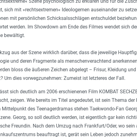
rechtsextreme« Szene psychologisch zu erklären und für die Zu
, sich mit »rechtsextremen« Ideologemen auseinander zu setzen
onen mit persönlichen Schicksalsschlägen entschuldet bezieh
ortet werden. Im Showdown am Ende des Filmes wendet sich der
e bewältigt.
kzug aus der Szene wirklich darüber, dass die jeweilige Hauptfi
logie und deren Fragmente als menschenverachtend anerkennen u
rden bloss die äußeren Zeichen abgelegt – Frisur, Kleidung und
t? Um dies vorwegzunehmen: Zumeist ist letzteres der Fall.
ässt sich deutlich am 2006 erschienenen Film KOMBAT SECHZE
cht, zeigen. Wie bereits im Titel angedeutet, ist sein Thema 
 Mittelpunkt des Teenagerdramas stehen Taekwondo-Fan Georg u
ene. Georg, so soll deutlich werden, ist eigentlich gar kein ric
tsche Freundin. Nach dem Umzug nach Frankfurt/Oder, wo sein a
inkaufszentrums beauftragt ist, gerät sein Leben jedoch zuneh