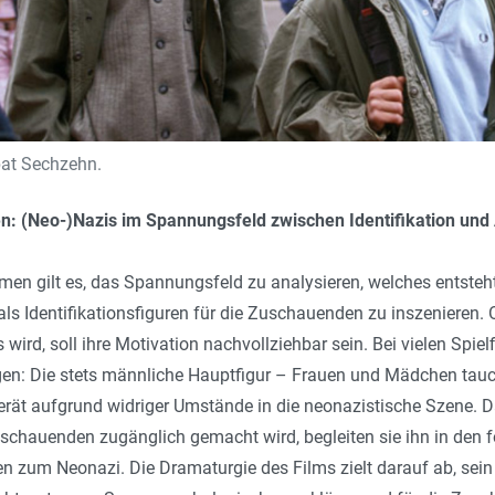
at Sechzehn.
n: (Neo-)Nazis im Spannungsfeld zwischen Identifikation un
lmen gilt es, das Spannungsfeld zu analysieren, welches entste
als Identifikationsfiguren für die Zuschauenden zu inszenieren.
wird, soll ihre Motivation nachvollziehbar sein. Bei vielen Spie
gen: Die stets männliche Hauptfigur – Frauen und Mädchen tauc
rät aufgrund widriger Umstände in die neonazistische Szene. Da
 Zuschauenden zugänglich gemacht wird, begleiten sie ihn in de
 zum Neonazi. Die Dramaturgie des Films zielt darauf ab, sein