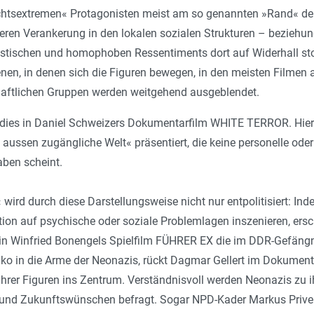
echtsextremen« Protagonisten meist am so genannten »Rand« der
eren Verankerung in den lokalen sozialen Strukturen – beziehun
sistischen und homophoben Ressentiments dort auf Widerhall s
nen, in denen sich die Figuren bewegen, in den meisten Filmen
haftlichen Gruppen werden weitgehend ausgeblendet.
 dies in Daniel Schweizers Dokumentarfilm WHITE TERROR. Hier 
aussen zugängliche Welt« präsentiert, die keine personelle ode
aben scheint.
ird durch diese Darstellungsweise nicht nur entpolitisiert: Inde
ion auf psychische oder soziale Problemlagen inszenieren, ersc
n in Winfried Bonengels Spielfilm FÜHRER EX die im DDR-Gefäng
eiko in die Arme der Neonazis, rückt Dagmar Gellert im Dokume
ihrer Figuren ins Zentrum. Verständnisvoll werden Neonazis zu 
 und Zukunftswünschen befragt. Sogar NPD-Kader Markus Priv