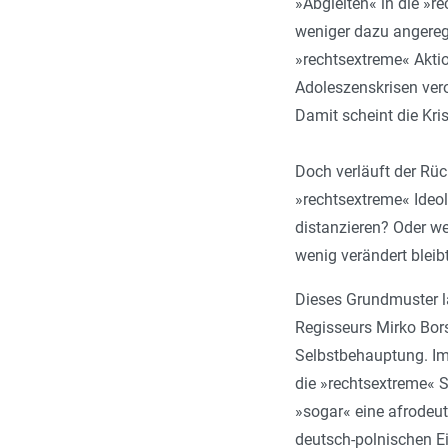
»Abgleiten« in die »
weniger dazu angeregt
»rechtsextreme« Akti
Adoleszenskrisen ver
Damit scheint die Kris
Doch verläuft der Rüc
»rechtsextreme« Ideo
distanzieren? Oder we
wenig verändert bleib
Dieses Grundmuster l
Regisseurs Mirko Bors
Selbstbehauptung. Im
die »rechtsextreme« Sz
»sogar« eine afrodeu
deutsch-polnischen E