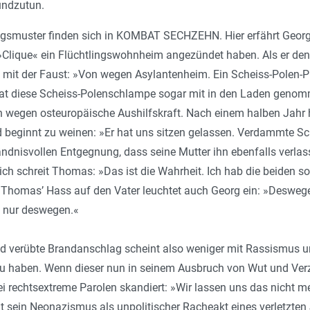
undzutun.
gsmuster finden sich in KOMBAT SECHZEHN. Hier erfährt Georg v
lique« ein Flüchtlingswohnheim angezündet haben. Als er den F
mit der Faust: »Von wegen Asylantenheim. Ein Scheiss-Polen-Pu
hat diese Scheiss-Polenschlampe sogar mit in den Laden genomm
 wegen osteuropäische Aushilfskraft. Nach einem halben Jahr h
d beginnt zu weinen: »Er hat uns sitzen gelassen. Verdammte Sch
ändnisvollen Entgegnung, dass seine Mutter ihn ebenfalls verlas
h schreit Thomas: »Das ist die Wahrheit. Ich hab die beiden s
 Thomas’ Hass auf den Vater leuchtet auch Georg ein: »Desweg
 nur deswegen.«
d verübte Brandanschlag scheint also weniger mit Rassismus u
zu haben. Wenn dieser nun in seinem Ausbruch von Wut und Verzw
 rechtsextreme Parolen skandiert: »Wir lassen uns das nicht mehr
t sein Neonazismus als unpolitischer Racheakt eines verletzten