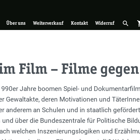
on
search
shopp
Suche 
Über uns
Weiterverkauf
Kontakt
Widerruf
im Film – Filme gegen
 1990er Jahre boomen Spiel- und Dokumentarfilme
er Gewaltakte, deren Motivationen und TäterInne
ter anderem an Schulen und in staatlich geför
nd über die Bundeszentrale für Politische Bildu
Nach welchen Inszenierungslogiken und Erzählm