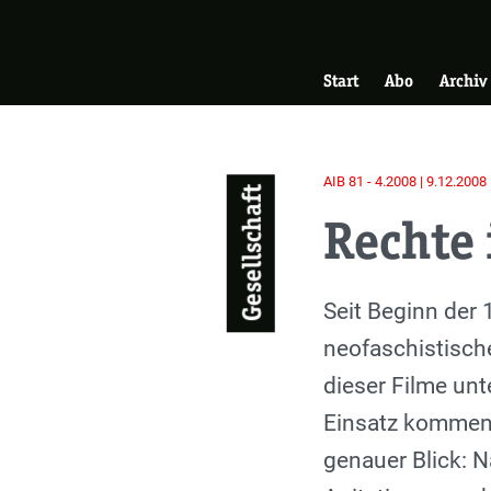
Skip
Zur Startseite
to
Hauptnavigati
main
Start
Abo
Archiv
content
AIB 81 - 4.2008 | 9.12.2008
Gesellschaft
Rechte 
Einleitung
Seit Beginn der
neofaschistisch
dieser Filme un
Einsatz kommen u
genauer Blick: 