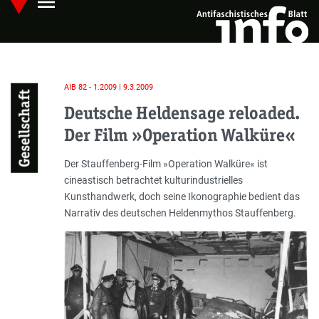
menu
Skip
Hauptmenü öffnen
to
main
content
AIB 82 - 1.2009 | 9.3.2009
Gesellschaft
Deutsche Heldensage reloaded.
Der Film »Operation Walküre«
Einleitung
Der Stauffenberg-Film »Operation Walküre« ist
cineastisch betrachtet kulturindustrielles
Kunsthandwerk, doch seine Ikonographie bedient das
Narrativ des deutschen Heldenmythos Stauffenberg.