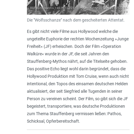
Bild: Bundesarchiv 146-1972-025-10, Hitler-Attentat, 20. Juli 1944/CC BY-
SA 3.0
Die "Wolfsschanze" nach dem gescheiterten Attentat.
Es gibt nicht viele Filme aus Hollywood welche die
ungeteilte Euphorie der rechten Wochenzeitung »Junge
Freiheit« (JF) erheischen. Doch der Film »Operation
Walküre« wurde in der JF, die seit Jahren den
Stauffenberg-Mythos nährt, auf die Titelseite gehoben.
Das positive Echo liegt wohl darin begründet, dass die
Hollywood Produktion mit Tom Cruise, wenn auch nicht
intentional, den Topos des einsamen deutschen Helden
aktualisiert, der seit Siegfried alle Tugenden in seiner
Person zu vereinen scheint. Der Film, so gibt sich die JF
begeistert, transportiere, was deutsche Produktionen
zum Thema Stauffenberg vermissen ließen: Pathos,
Schicksal, Opferbereitschaft.