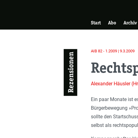
Skip
Zur Startseite
to
Hauptnavigati
main
Start
Abo
Archiv
content
AIB 82 - 1.2009 | 9.3.2009
Rezensionen
Rechts
Alexander Häusler (Hr
Ein paar Monate ist e
Bürgerbewegung »Pro-
sollte den Startschus
selbst als rechtspopul