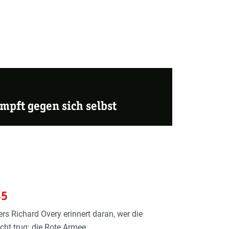
mpft gegen sich selbst
45
rs Richard Overy erinnert daran, wer die
t trug: die Rote Armee.