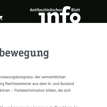
ing_cart
öffnen
Warenkorb öffnen
rbewegung
amisierungskongress« der vermeintlichen
ng Rechtsextremer aus dem In- und Ausland
tiven – Parteienformation bilden, die sich