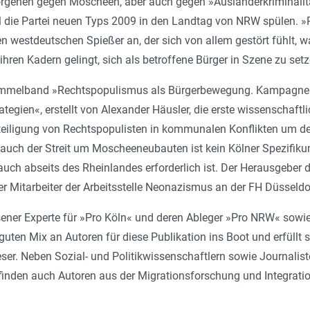
ehen gegen Moscheen, aber auch gegen »Ausländerkriminalitä
l die Partei neuen Typs 2009 in den Landtag von NRW spülen. »P
en westdeutschen Spießer an, der sich von allem gestört fühlt, wa
ihren Kadern gelingt, sich als betroffene Bürger in Szene zu setz
ammelband »Rechtspopulismus als Bürgerbewegung. Kampagne
gien«, erstellt von Alexander Häusler, die erste wissenschaftli
teiligung von Rechtspopulisten in kommunalen Konflikten um d
auch der Streit um Moscheeneubauten ist kein Kölner Spezifiku
h abseits des Rheinlandes erforderlich ist. Der Herausgeber de
r Mitarbeiter der Arbeitsstelle Neonazismus an der FH Düsseldo
sener Experte für »Pro Köln« und deren Ableger »Pro NRW« sowie
ten Mix an Autoren für diese Publikation ins Boot und erfüllt se
ser. Neben Sozial- und Politikwissenschaftlern sowie Journalist
finden auch Autoren aus der Migrationsforschung und Integratio