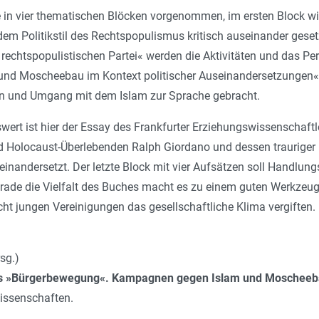
 in vier thematischen Blöcken vorgenommen, im ersten Block wir
m Politikstil des Rechtspopulismus kritisch auseinander gesetz
rechtspopulistischen Partei« werden die Aktivitäten und das P
m und Moscheebau im Kontext politischer Auseinandersetzungen« 
ion und Umgang mit dem Islam zur Sprache gebracht.
rt ist hier der Essay des Frankfurter Erziehungswissenschaftl
d Holocaust-Überlebenden Ralph Giordano und dessen trauriger 
inandersetzt. Der letzte Block mit vier Aufsätzen soll Handlung
ade die Vielfalt des Buches macht es zu einem guten Werkzeug f
cht jungen Vereinigungen das gesellschaftliche Klima vergiften.
sg.)
ls »Bürgerbewegung«. Kampagnen gegen Islam und Moscheeb
wissenschaften.