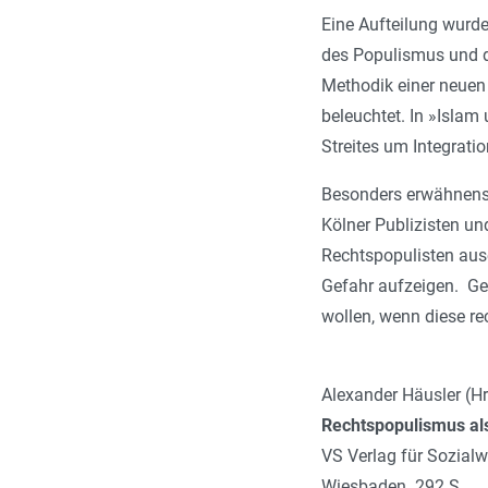
Eine Aufteilung wurde
des Populismus und de
Methodik einer neuen 
beleuchtet. In »Isla
Streites um Integrat
Besonders erwähnenswe
Kölner Publizisten un
Rechtspopulisten ause
Gefahr aufzeigen. Ger
wollen, wenn diese re
Alexander Häusler (Hr
Rechtspopulismus a
VS Verlag für Sozial
Wiesbaden. 292 S.