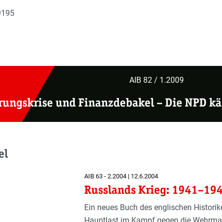
9195
AIB 82 / 1.2009
rungskrise und Finanzdebakel
–
Die NPD kä
el
AIB 63 - 2.2004 | 12.6.2004
Russlands Krieg: 1941–19
Ein neues Buch des englischen Historike
Hauptlast im Kampf gegen die Wehrmach