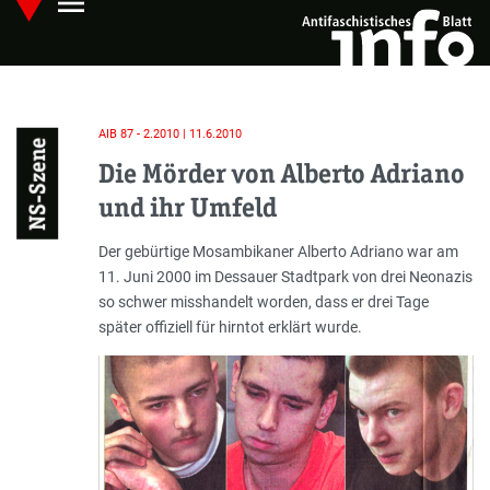
menu
Skip
Hauptmenü öffnen
to
main
content
AIB 87 - 2.2010 | 11.6.2010
NS-Szene
Die Mörder von Alberto Adriano
und ihr Umfeld
Einleitung
Der gebürtige Mosambikaner Alberto Adriano war am
11. Juni 2000 im Dessauer Stadtpark von drei Neonazis
so schwer misshandelt worden, dass er drei Tage
später offiziell für hirntot erklärt wurde.