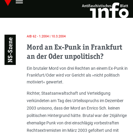
menu
Skip
Hauptmenü öffnen
to
main
content
AIB 62 - 1.2004 | 10.3.2004
NS-Szene
Mord an Ex-Punk in Frankfurt
an der Oder unpolitisch?
Einleitung
Ein brutaler Mord von drei Rechten an einem Ex-Punk in
Frankfurt/Oder wird vor Gericht als »nicht politisch
motiviert« gewertet.
Richter, Staatsanwaltschaft und Verteidigung
verkündeten am Tag des Urteilsspruchs im Dezem­ber
2003 unisono, dass der Mord an Enrico Sch. keinen
politischen Hintergrund hätte. Brutal war der 26jährige
ehemalige Punk von drei einschlägig vorbestraften
Rechtsextre­misten im März 2003 gefoltert und mit