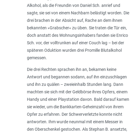
Alkohol, als die Freundin von Daniel Sch. anrief und
sagte, sie sei von einem Nachbarn belästigt worden. Die
drei brachen in der Absicht auf, Rache an dem ihnen
bekannten »Grabscher« zu üben. Sie traten die Tür ein,
doch anstatt des Woh­nungs­inhabers fanden sie Enrico
Sch. vor, der volltrunken auf einer Couch lag – bei der
späteren Oduktion wurden drei Promille Blut­alkohol
gemessen.
Die drei Rechten sprachen ihn an, bekamen keine
Antwort und begannen sodann, auf ihn einzuschlagen
und ihn zu quälen – zweieinhalb Stunden lang. Dann
machten sie sich mit der Geldbörse ihres Opfers, einem
Handy und einer Playstation davon. Bald darauf kamen
sie wieder, um die Bankkarten-Geheimzahl von ihrem
Opfer zu erfahren. Der Schwerverletzte konnte nicht
antworten. Ihm wurde neunmal mit einem Messer in
den Oberschenkel gestochen. Als Stephan B. ansetzte,