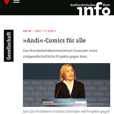
menu
Skip
Hauptmenü öffnen
to
main
content
AIB 90 - 1.2011 | 17.4.2011
Gesellschaft
»Andi«-Comics für alle
Einleitung
Das Bundesfamilienministerium finanziert erste
zivilgesellschaftliche Projekte gegen links.
Foto: flickr.com; Michael Panse/CC BY-ND 2.0
Die CDU-Politikerin Kristina Schröder will Projekte gegen