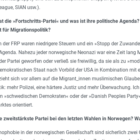
ague, SIAN usw.).
t die »Fortschritts-Partei« und was ist ihre politische Agenda
 für Migrationspolitik?
der FRP waren niedrigere Steuern und ein »Stopp der Zuwanderu
 Agenda. Nahezu jeder norwegische Neonazi war eine Zeit lang M
er Partei geworfen oder verließ sie freiwillig, da sie als zu »mod
emokratischen Staat nach Vorbild der USA in Kombination mit ein
ieht sich vor allem auf die Migrant_innen muslimischen Glauben
ik: mehr Polizei, eine härtere Justiz und mehr Überwachung. Ic
en »schwedischen Demokraten« oder der »Danish Peoples Party«, 
ktes orientiert.
e zweitstärkste Partei bei den letzten Wahlen in Norwegen?
phobie in der norwegischen Gesellschaft sind sicherlich zwei G