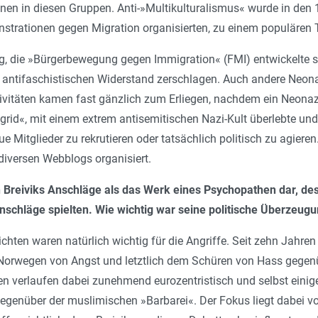
nen in diesen Gruppen. Anti-»Multikulturalismus« wurde in den
trationen gegen Migration organisierten, zu einem populären
, die »Bürgerbewegung gegen Immigration« (FMI) entwickelte si
 antifaschistischen Widerstand zerschlagen. Auch andere Neon
tivitäten kamen fast gänzlich zum Erliegen, nachdem ein Neona
igrid«, mit einem extrem antisemitischen Nazi-Kult überlebte und 
ue Mitglieder zu rekrutieren oder tatsächlich politisch zu agiere
diversen Webblogs organisiert.
n Breiviks Anschläge als das Werk eines Psychopathen dar, des
Anschläge spielten. Wie wichtig war seine politische Überzeugu
ichten waren natürlich wichtig für die Angriffe. Seit zehn Jahr
n Norwegen von Angst und letztlich dem Schüren von Hass gege
n verlaufen dabei zunehmend eurozentristisch und selbst einige
 gegenüber der muslimischen »Barbarei«. Der Fokus liegt dabei 