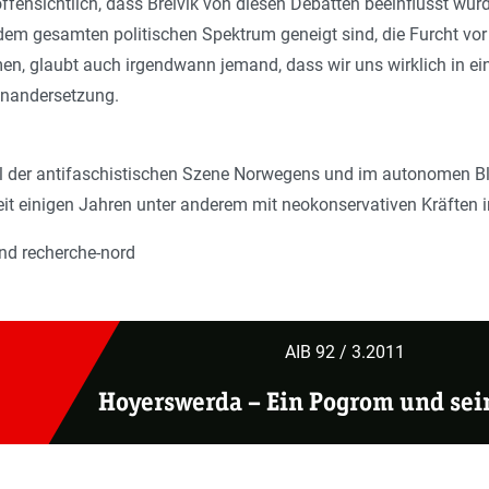
ffensichtlich, dass Breivik von diesen Debatten beeinflusst wurd
m gesamten politischen Spektrum geneigt sind, die Furcht vor
en, glaubt auch irgendwann jemand, dass wir uns wirklich in e
einandersetzung.
il der antifaschistischen Szene Norwegens und im autonomen Bl
seit einigen Jahren unter anderem mit neokonservativen Kräften
nd recherche-nord
AIB 92 / 3.2011
Hoyerswerda –
Ein Pogrom und sei