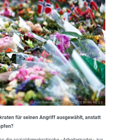
Foto: flickr.com; Dmitry Valberg/CC BY-NC-ND 2.0
aten für seinen Angriff ausgewählt, anstatt
mpfen?
ass die sozialdemokratische »Arbeiterpartei« zur