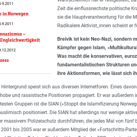
5.9.2011
Zeit die einflussreichste politische 
e in Norwegen
sie die Hauptverantwortung für die
5.9.2011
Radikalere Aktivist_innen scheint er f
eonazismus –
Breivik ist kein Neo-Nazi, sondern m
 Ungleichwertigkeit
Kämpfer gegen Islam, »Multikultura
23.12.2012
Was macht die konservativen, euroze
ozess
fundamentalistischen Strukturen u
ihre Aktionsformen, wie lässt sich 
 Hintergrund speist sich aus diversen Internetforen. Eines davon 
hobe und rassistische Positionen propagiert. Er war außerdem 
ntesten Gruppen ist die SIAN (»Stoppt die Islamifizierung Norweg
-muslimisch positioniert. Die SIAN hat allerdings nur wenige akti
r massivem Polizeischutz durchführen, die jedes Mal von fünf
 2001 bis 2005 war er außerdem Mitglied der »Fortschritts-Parte