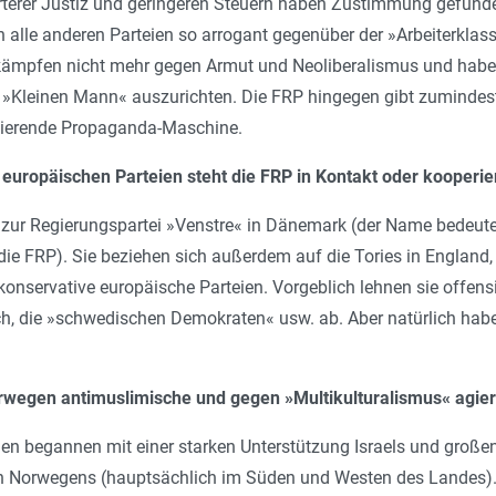
terer Justiz und geringeren Steuern haben Zustimmung gefunden.
ch alle anderen Parteien so arrogant gegenüber der »Arbeiterklas
 kämpfen nicht mehr gegen Armut und Neoliberalismus und haben
 »Kleinen Mann« auszurichten. Die FRP hingegen gibt zumindest
onierende Propaganda-Maschine.
europäischen Parteien steht die FRP in Kontakt oder kooperie
zur Regierungspartei »Venstre« in Dänemark (der Name bedeutet 
ie FRP). Sie beziehen sich außerdem auf die Tories in England,
onservative europäische Parteien. Vorgeblich lehnen sie offensic
ch, die »schwedischen Demokraten« usw. ab. Aber natürlich habe
orwegen antimuslimische und gegen »Multikulturalismus« agie
en begannen mit einer starken Unterstützung Israels und großen
len Norwegens (hauptsächlich im Süden und Westen des Landes)