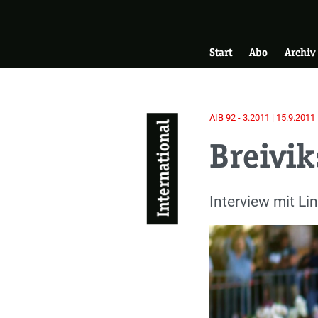
Skip
Zur Startseite
to
Hauptnavigati
main
Start
Abo
Archiv
content
AIB 92 - 3.2011 | 15.9.2011
International
Breivik
Einleitung
Interview mit Li