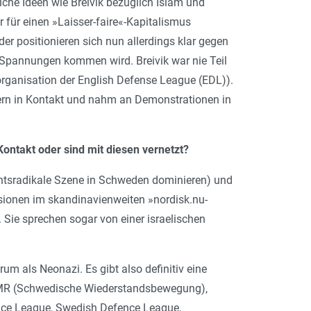
iche Ideen wie Breivik bezüglich Islam und
er für einen »Laisser-faire«-Kapitalismus
der positionieren sich nun allerdings klar gegen
en Spannungen kommen wird. Breivik war nie Teil
rganisation der English Defense League (EDL)).
edern in Kontakt und nahm an Demonstrationen in
ontakt oder sind mit diesen vernetzt?
chtsradikale Szene in Schweden dominieren) und
sionen im skandinavienweiten »nordisk.nu-
 Sie sprechen sogar von einer israelischen
um als Neonazi. Es gibt also definitiv eine
 SMR (Schwedische Wiederstandsbewegung),
nce League, Swedish Defence League,