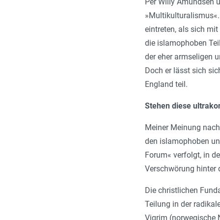
Per Willy Amundsen un
»Multikulturalismus«. 
eintreten, als sich m
die islamophoben Teil
der eher armseligen 
Doch er lässt sich si
England teil.
Stehen diese ultrako
Meiner Meinung nach 
den islamophoben und
Forum« verfolgt, in d
Verschwörung hinter 
Die christlichen Fund
Teilung in der radik
Vigrim (norwegische 