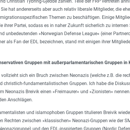
d Christian Tybring-Gjedde zählen. Teile der FRP vertreten ähnl
Sie hat andererseits aber auch relativ liberale Mitglieder, die eh
it migrationsspezifischen Themen zu beschäftigen. Einige Mitglie
e ihrer Partei, sodass es in naher Zukunft sicherlich zu intern
und unbedeutenden »Norwegian Defense League« (einer Partnero
cher als Fan der EDL bezeichnen, stand mit einigen ihrer Mitgli
nservativen Gruppen mit außerparlamentarischen Gruppen in K
vollzieht sich ein Bruch zwischen Neonazis (welche z.B. die re
 christlich-fundamentalistischen Gruppen. Ich habe die Diskus
em Neonazis Breivik einen »Freimaurer« und »Zionisten« nennen.
den Anschlägen.
amentalisten und islamophoben Gruppen titulieren Breivik wieder
alen Rechten zwischen »klassischen« Neonazi-Gruppen wie der
Neonazigruppe) und den EDL-inspirierten Gruppen (Nordic Defe