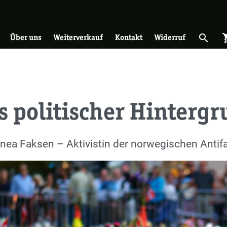
on
search
shopp
Suche 
Über uns
Weiterverkauf
Kontakt
Widerruf
s politischer Hinterg
nnea Faksen – Aktivistin der norwegischen Antif