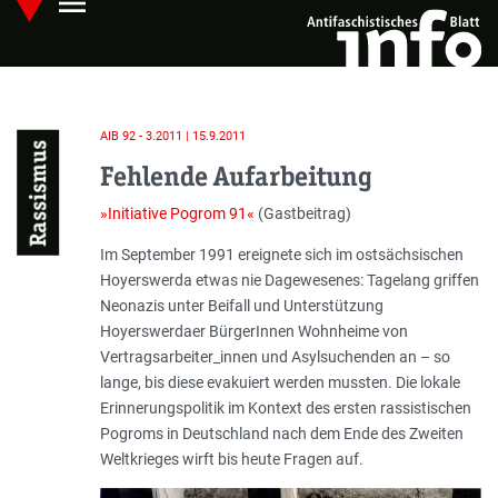
menu
Skip
Hauptmenü öffnen
to
main
content
AIB 92 - 3.2011 | 15.9.2011
Rassismus
Fehlende Aufarbeitung
»Initiative Pogrom 91«
(Gastbeitrag)
Einleitung
Im September 1991 ereignete sich im ostsächsischen
Hoyerswerda etwas nie Dagewesenes: Tagelang griffen
Neonazis unter Beifall und Unterstützung
Hoyerswerdaer BürgerInnen Wohnheime von
Vertragsarbeiter_innen und Asylsuchenden an – so
lange, bis diese evakuiert werden mussten. Die lokale
Erinnerungspolitik im Kontext des ersten rassistischen
Pogroms in Deutschland nach dem Ende des Zweiten
Weltkrieges wirft bis heute Fragen auf.