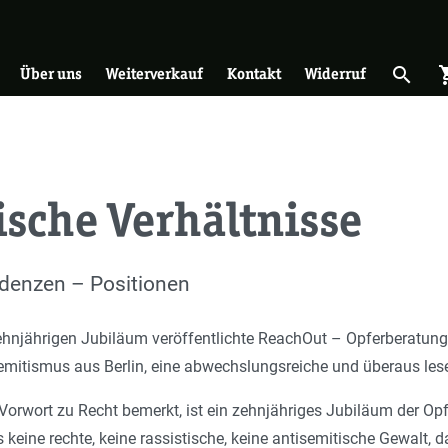
on
search
shopp
Suche 
Über uns
Weiterverkauf
Kontakt
Widerruf
ische Verhältnisse
denzen – Positionen
ehnjährigen Jubiläum veröffentlichte ReachOut – Opferberatun
mitismus aus Berlin, eine abwechslungsreiche und überaus les
orwort zu Recht bemerkt, ist ein zehnjähriges Jubiläum der Opf
 keine rechte, keine rassistische, keine antisemitische Gewalt, 