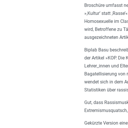
Broschüre umfasst ne
»‚Kultur’ statt ‚Ras
Homosexuelle im Clas
wird, Betroffene zu T
ausgezeichneten Arti
Biplab Basu beschreib
der Artikel »KOP. Die 
Lehrer_innen und Elte
Bagatellisierung von 
wendet sich in dem A
Statistiken über rassi
Gut, dass Rassismuskri
Extremismusquatsch, 
Gekürzte Version eine