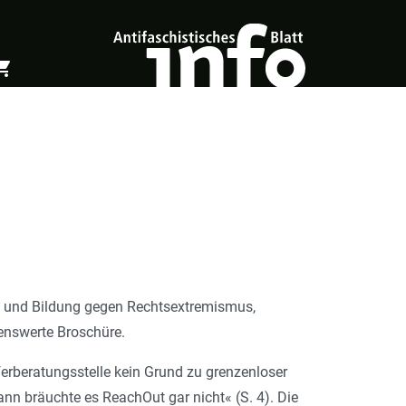
ing_cart
öffnen
Warenkorb öffnen
g und Bildung gegen Rechtsextremismus,
enswerte Broschüre.
erberatungsstelle kein Grund zu grenzenloser
dann bräuchte es ReachOut gar nicht« (S. 4). Die