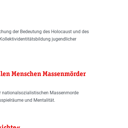
uchung der Bedeutung des Holo­caust und des
ollektividentitäts­bildung jugendlicher
malen Menschen Massenmörder
er nationalsozialistischen Massenmorde
sspielräume und Mentalität.
hichte«