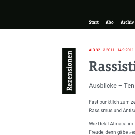
Skip
Zur Startseite
to
Hauptnavigati
main
Start
Abo
Archiv
content
AIB 92 - 3.2011 | 14.9.2011
Rezensionen
Rassist
Einleitung
Ausblicke – Ten
Fast pünktlich zum z
Rassismus und Antise
Wie Delal Atmaca im V
Freude, denn gäbe »es