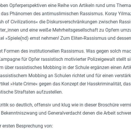
ben Opferperspektiven eine Reihe von Artikeln rund ums Them
se’« das Phänomen des antimuslimischen Rassismus. Koray Yilmaz
h of Civilizations« die Diskursverschränkungen zwischen Ra
äter_innen und eine weiße Mehrheitsgesellschaft zu Opfern umzud
kel »Spiele(nd) ernst nehmen! Zum Eliten-Rassismus und dessen
t Formen des institutionellen Rassismus. Was gegen solch mach
Kampagne für Opfer rassistisch motivierter Polizeigewalt stellt 
rn über rassistisches Mobbing in der Schule ergänzen einen Arti
rassistischem Mobbing an Schulen richtet und für einen verstärk
rtikel »Hate Crime« gegen das Konzept der Hasskriminalität, d
stische Straftaten aufzustellen.
tik so deutlich, offensiv und klug wie in dieser Broschüre vermitt
Bekenntniszwang und Generalverdacht denen die Arbeit schwe
r ersten Besprechung von: