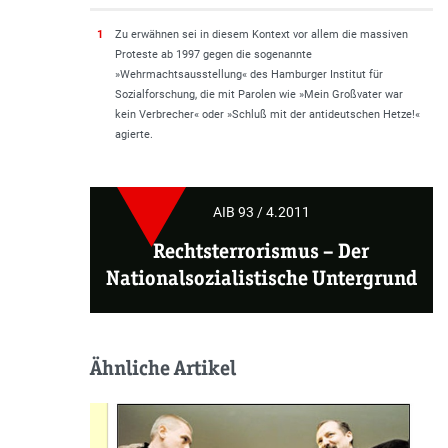
1
Zu erwähnen sei in diesem Kontext vor allem die massiven
Proteste ab 1997 gegen die sogenannte
»Wehrmachtsausstellung« des Hamburger Institut für
Sozialforschung, die mit Parolen wie »Mein Großvater war
kein Verbrecher« oder »Schluß mit der antideutschen Hetze!«
agierte.
AIB 93 / 4.2011
Rechtsterrorismus
–
Der
Nationalsozialistische Untergrund
Ähnliche Artikel