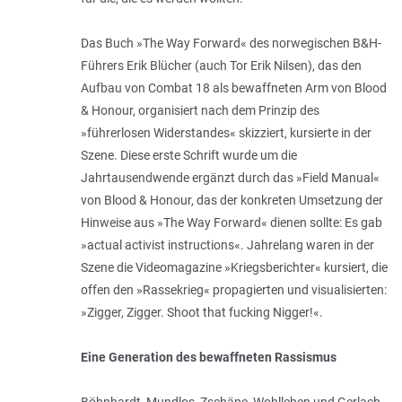
Das Buch »The Way Forward« des norwegischen B&H-
Führers Erik Blücher (auch
Tor Erik Nilsen
), das den
Aufbau von Combat 18 als bewaffneten Arm von Blood
& Honour, organisiert nach dem Prinzip des
»führerlosen Widerstandes« skizziert, kursierte in der
Szene. Diese erste Schrift wurde um die
Jahrtausendwende ergänzt durch das »Field Manual«
von Blood & Honour, das der konkreten Umsetzung der
Hinweise aus »The Way Forward« dienen sollte: Es gab
»actual activist instructions«. Jahrelang waren in der
Szene die Videomagazine »Kriegsberichter« kursiert, die
offen den »Rassekrieg« propagierten und visualisierten:
»Zigger, Zigger. Shoot that fucking Nigger!«.
Eine Generation des bewaffneten Rassismus
Böhnhardt, Mundlos, Zschäpe, Wohlleben und Gerlach