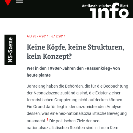
menu
Skip
Hauptmenü öffnen
to
main
content
AIB 93 - 4.2011 | 6.12.2011
NS-Szene
Keine Köpfe, keine Strukturen,
kein Konzept?
Einleitung
Wer in den 1990er-Jahren den »Rassenkrieg« von
heute plante
Jahrelang haben die Behörden, die für die Beobachtung
der Neonaziszene zuständig sind, die Existenz einer
terroristischen Gruppierung nicht aufdecken können.
Ein Grund dafür liegt in der unzureichenden Analyse
dessen, was eine neo-nationalsozialistische Bewegung
1
ausmacht.
Die politischen Ziele der neo-
nationalsozialistischen Rechten sind in ihrem Kern