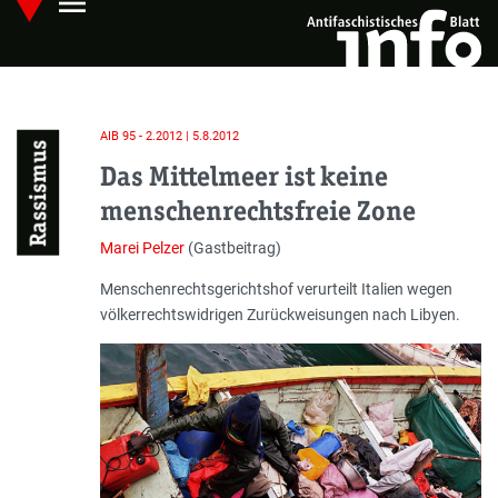
menu
Skip
Hauptmenü öffnen
to
main
content
AIB 95 - 2.2012 | 5.8.2012
Rassismus
Das Mittelmeer ist keine
menschenrechtsfreie Zone
Marei Pelzer
(Gastbeitrag)
Einleitung
Menschenrechtsgerichtshof verurteilt Italien wegen
völkerrechtswidrigen Zurückweisungen nach Libyen.