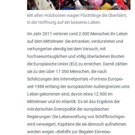
Foto: flickr.com; noborder network;/CC BY 2.0
Mit alten Holzbooten wagen Flüchtlinge die Überfahrt,
in der Hoffnung auf ein besseres Leben.
Im Jahr 2011 verloren rund 2.000 Menschen ihr Leben
auf dem Mittelmeer: Sie ertranken, verdursteten und
verhungerten elendig bei dem Versuch, mit
hochseeuntauglichen und völlig überladenen Booten
die Europäische Union (EU) zu erreichen. Damit zählen
sie zu den über 17.000 Menschen, die nach
Schätzungen des Internetportals »Fortress Europe«
seit 1988 entlang der europäischen Außen­grenzen ums
Leben gekommen sind, davon etwa 12.900 im
Mittelmeer und im Atlantik. Es ist das Ergebnis der
mörderischen Grenzpolitik der euro­päischen
Regierungen: Die Lebensrettung von Schiffbrüchigen
wird verweigert, Kapitäne die sie dennoch aufnehmen
werden wegen »Beihilfe zur illegalen Einreise«