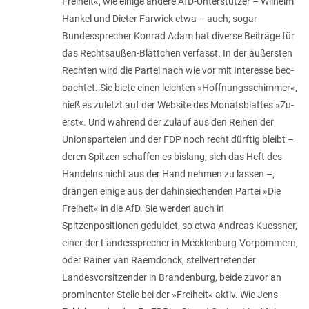
Freiheit«, wie einige andere AfD-Unterstützer – Wilhelm
Hankel und Dieter Farwick etwa – auch; sogar
Bundessprecher Konrad Adam hat diverse Beiträge für
das Rechtsaußen-Blättchen verfasst. In der äußersten
Rechten wird die Partei nach wie vor mit Interesse beo­
bach­tet. Sie biete einen leichten »Hoffnungsschimmer«,
hieß es zuletzt auf der Website des Monatsblattes »Zu­
erst«. Und während der Zulauf aus den Reihen der
Unionsparteien und der FDP noch recht dürftig bleibt –
deren Spitzen schaffen es bislang, sich das Heft des
Handelns nicht aus der Hand nehmen zu lassen –,
drängen einige aus der dahinsiechenden Partei »Die
Freiheit« in die AfD. Sie werden auch in
Spitzenpositionen geduldet, so etwa Andreas Kuessner,
einer der Landes­sprecher in Mecklenburg-Vorpommern,
oder Rainer van Raemdonck, stellvertretender
Landesvorsitzender in Brandenburg, beide zuvor an
prominenter Stelle bei der »Freiheit« aktiv. Wie Jens