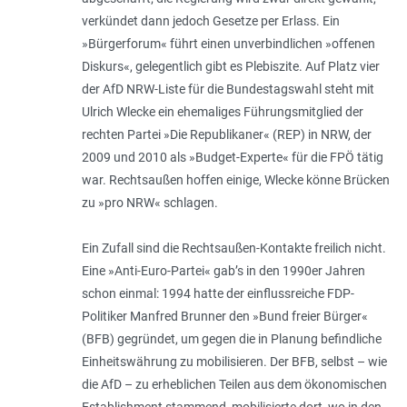
verkündet dann jedoch Gesetze per Erlass. Ein
»Bürgerforum« führt einen unverbindlichen »offenen
Diskurs«, gelegentlich gibt es Plebiszite. Auf Platz vier
der AfD NRW-Liste für die Bundestagswahl steht mit
Ulrich Wlecke ein ehemaliges Füh­rungsmitglied der
rechten Partei »Die Republikaner« (REP) in NRW, der
2009 und 2010 als »Budget-Experte« für die FPÖ tätig
war. Rechtsaußen hoffen einige, Wlecke könne Brücken
zu »pro NRW« schlagen.
Ein Zufall sind die Rechtsaußen-Kontakte freilich nicht.
Eine »Anti-Euro-Partei« gab’s in den 1990er Jahren
schon einmal: 1994 hatte der einflussreiche FDP-
Politiker Manfred Brunner den »Bund freier Bürger«
(BFB) gegründet, um gegen die in Planung befindliche
Einheitswährung zu mobilisieren. Der BFB, selbst – wie
die AfD – zu erheblichen Teilen aus dem ökonomischen
Establishment stammend, mobilisierte dort, wo in den