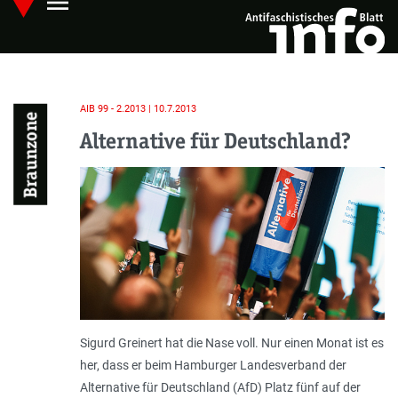
menu
Skip
Hauptmenü öffnen
to
main
content
AIB 99 - 2.2013 | 10.7.2013
Braunzone
Alternative für Deutschland?
Sigurd Greinert hat die Nase voll. Nur einen Monat ist es
her, dass er beim Hamburger Landesverband der
Alternative für Deutschland (AfD) Platz fünf auf der