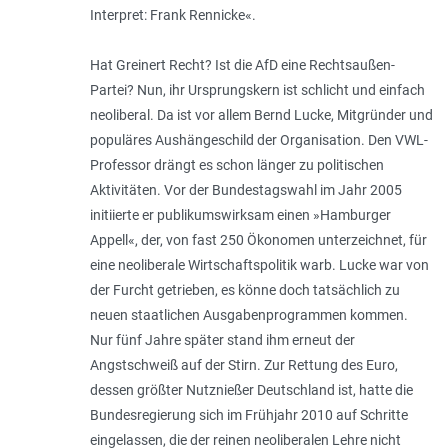
Interpret: Frank Rennicke«.
Hat Greinert Recht? Ist die AfD eine Rechtsaußen-
Partei? Nun, ihr Ursprungskern ist schlicht und einfach
neoliberal. Da ist vor allem Bernd Lucke, Mitgründer und
populäres Aus­hängeschild der Organisation. Den VWL-
Professor drängt es schon länger zu politischen
Aktivitäten. Vor der Bun­destagswahl im Jahr 2005
initiierte er publikumswirksam einen »Hamburger
Appell«, der, von fast 250 Ökonomen unterzeichnet, für
eine neo­liberale Wirtschaftspolitik warb. Lucke war von
der Furcht getrieben, es könne doch tatsächlich zu
neuen staatlichen Ausgabenprogrammen kom­men.
Nur fünf Jahre später stand ihm erneut der
Angstschweiß auf der Stirn. Zur Rettung des Euro,
dessen größter Nutz­nießer Deutschland ist, hatte die
Bundesregierung sich im Frühjahr 2010 auf Schritte
eingelassen, die der rei­nen neoliberalen Lehre nicht