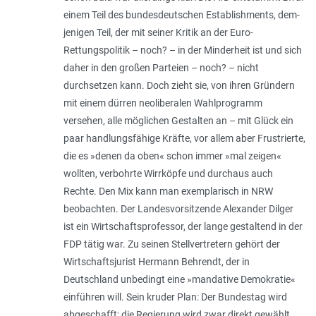
einem Teil des bundesdeutschen Establishments, dem­­
jenigen Teil, der mit seiner Kritik an der Euro-
Rettungspolitik – noch? – in der Minderheit ist und sich
daher in den großen Parteien – noch? – nicht
durchsetzen kann. Doch zieht sie, von ihren Gründern
mit einem dürren neo­liberalen Wahlprogramm
versehen, alle möglichen Gestalten an – mit Glück ein
paar handlungsfähige Kräfte, vor allem aber Frustrierte,
die es »denen da oben« schon immer »mal zeigen«
wollten, verbohrte Wirrköpfe und durchaus auch
Rechte. Den Mix kann man exemplarisch in NRW
beobachten. Der Landesvorsitzende Alexander Dilger
ist ein Wirtschaftsprofessor, der lange gestaltend in der
FDP tätig war. Zu seinen Stellvertretern gehört der
Wirtschaftsjurist Hermann Behrendt, der in
Deutschland unbedingt eine »mandative Demokratie«
einführen will. Sein kruder Plan: Der Bundestag wird
abgeschafft; die Regierung wird zwar direkt gewählt,