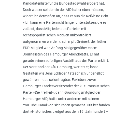
Kandidatenliste für die Bundestagswahl erobert hat.
Doch was er seitdem in der AfD hat erleben müssen,
widert ihn dermaßen an, dass er nun die Reißleine zieht.
»Ich kann eine Partei nicht länger unterstützen, die es
zulässt, dass Mitglieder aus Parteien mit
rechtspopulistischen Motiven unkontrolliert
aufgenommen werden«, schimpft Greinert, der frü­her
FDP-Mitglied war, Anfang Mai gegenüber einem
Journalisten des Hamburger Abendblatts. Er hat
gerade seinen sofortigen Austritt aus der Partei erklärt.
Der Vorstand der AfD Hamburg, wettert er, lasse
Gestalten wie Jens Eckleben tatsächlich unbehelligt
gewähren ­– das sei untragbar. Eckleben, zuvor
Hamburger Landes­vorsitzender der kulturrassistischen
Partei »Die Freiheit«, dann Gründungsmitglied der
Hamburger AfD, hatte unter anderem mit seinem
YouTube-Kanal von sich reden ge­macht. Kritiker fanden
dort »Histo­risches Liedgut aus dem 19. Jahrhundert –