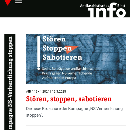
menu
Skip
Hauptmenü öffnen
to
main
content
Kampagne NS-Verherrlichung stoppen
AIB 145 - 4.2024 | 13.3.2025
Stören, stoppen, sabotieren
Die neue Broschüre der Kampagne „NS Verherrlichung
stoppen“.