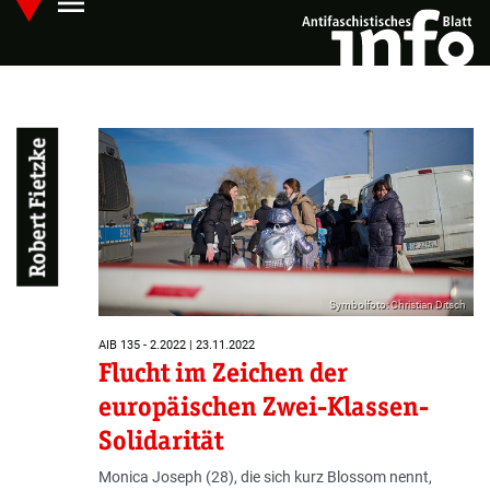
menu
Skip
Hauptmenü öffnen
to
main
content
Robert Fietzke
Symbolfoto: Christian Ditsch
AIB 135 - 2.2022 | 23.11.2022
Flucht im Zeichen der
europäischen Zwei-Klassen-
Solidarität
Monica Joseph (28), die sich kurz Blossom nennt,