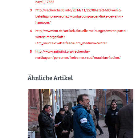
havel_17355
3
http://recherche38.info/2014/11/22/80-statt-500-wenig-
beteiligung-an-neonazi-kundgebung-gegen-linke-gewalt-in-
hannover/
4
http://www.bnr.de/artikel/aktuelle-meldungen/worch-partei-
wittert-morgenluft?
utm_source=twitterfeed&utm_medium=twitter
5
http://www.autistici.org/recherche-
nordbayern/personen/freies-netz-sud/matthias-fischer/
Ähnliche Artikel