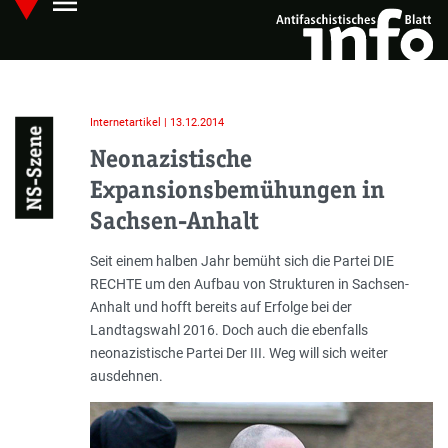
menu
Skip
Hauptmenü öffnen
to
main
content
Internetartikel | 13.12.2014
NS-Szene
Neonazistische
Expansionsbemühungen in
Sachsen-Anhalt
Einleitung
Seit einem halben Jahr bemüht sich die Partei DIE
RECHTE um den Aufbau von Strukturen in Sachsen-
Anhalt und hofft bereits auf Erfolge bei der
Landtagswahl 2016. Doch auch die ebenfalls
neonazistische Partei Der III. Weg will sich weiter
ausdehnen.