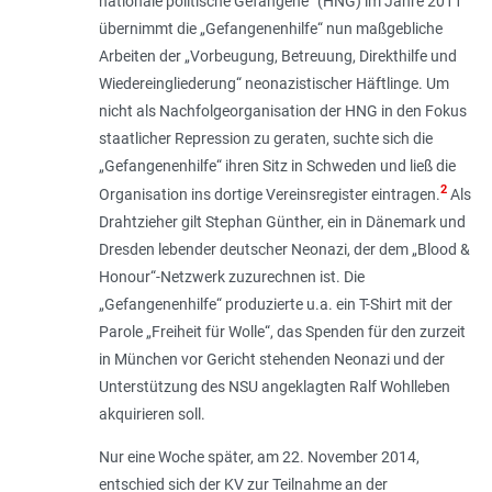
nationale politische Gefangene“ (HNG) im Jahre 2011
übernimmt die „Gefangenenhilfe“ nun maßgebliche
Arbeiten der „Vorbeugung, Betreuung, Direkthilfe und
Wiedereingliederung“ neonazistischer Häftlinge. Um
nicht als Nachfolgeorganisation der HNG in den Fokus
staatlicher Repression zu geraten, suchte sich die
„Gefangenenhilfe“ ihren Sitz in Schweden und ließ die
2
Organisation ins dortige Vereinsregister eintragen.
Als
Drahtzieher gilt Stephan Günther, ein in Dänemark und
Dresden lebender deutscher Neonazi, der dem „Blood &
Honour“-Netzwerk zuzurechnen ist. Die
„Gefangenenhilfe“ produzierte u.a. ein T-Shirt mit der
Parole „Freiheit für Wolle“, das Spenden für den zurzeit
in München vor Gericht stehenden Neonazi und der
Unterstützung des NSU angeklagten Ralf Wohlleben
akquirieren soll.
Nur eine Woche später, am 22. November 2014,
entschied sich der KV zur Teilnahme an der