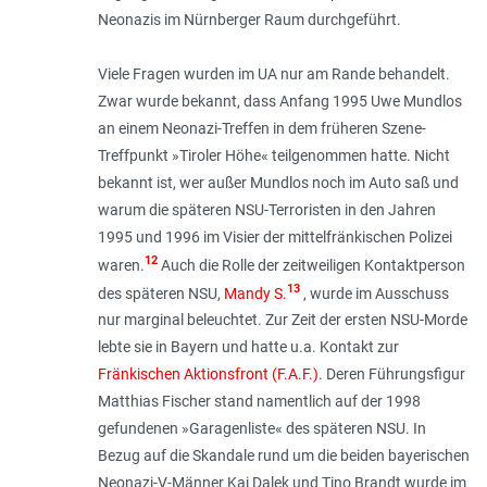
Neonazis im Nürn­berger Raum durchgeführt.
Viele Fragen wurden im UA nur am Rande behandelt.
Zwar wurde bekannt, dass Anfang 1995 Uwe Mundlos
an einem Neonazi-Treffen in dem früheren Szene-
Treffpunkt »Tiroler Höhe« teilgenommen hatte. Nicht
bekannt ist, wer außer Mundlos noch im Auto saß und
warum die späteren NSU-Terroristen in den Jahren
1995 und 1996 im Visier der mittelfränkischen Polizei
12
waren.
Auch die Rolle der zeitweiligen Kontaktperson
13
des späteren NSU,
Mandy S.
, wurde im Ausschuss
nur marginal beleuchtet. Zur Zeit der ersten NSU-Morde
lebte sie in Bayern und hatte u.a. Kontakt zur
Fränkischen Aktionsfront (F.A.F.)
. Deren Führungsfigur
Matthias Fischer stand namentlich auf der 1998
gefundenen »Garagenliste« des späteren NSU. In
Bezug auf die Skandale rund um die beiden bayerischen
Neonazi-V-Männer Kai Dalek und Tino Brandt wurde im