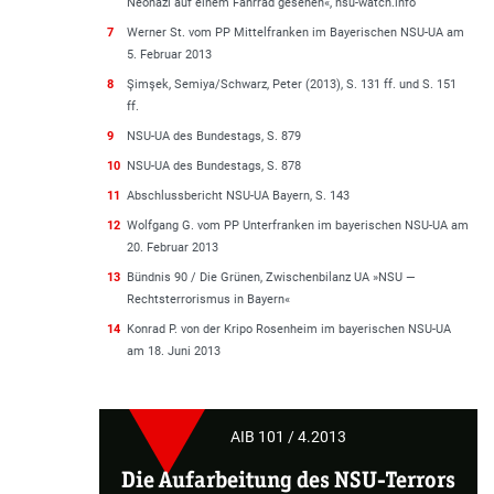
Neonazi auf einem Fahrrad gesehen«, nsu-watch.info
7
Werner St. vom PP Mittelfranken im Bayerischen NSU-UA am
5. Februar 2013
8
Şimşek, Semiya/Schwarz, Peter (2013), S. 131 ff. und S. 151
ff.
9
NSU-UA des Bundestags, S. 879
10
NSU-UA des Bundestags, S. 878
11
Abschlussbericht NSU-UA Bayern, S. 143
12
Wolfgang G. vom PP Unterfranken im bayerischen NSU-UA am
20. Februar 2013
13
Bündnis 90 / Die Grünen, Zwischenbilanz UA »NSU —
Rechtsterrorismus in Bayern«
14
Konrad P. von der Kripo Rosenheim im bayerischen NSU-UA
am 18. Juni 2013
AIB 101 / 4.2013
Die Aufarbeitung des NSU-Terrors