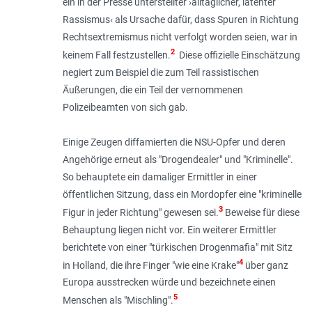
ein in der Presse unterstellter ›alltäglicher, latenter
Rassismus‹ als Ursache dafür, dass Spuren in Richtung
Rechtsextremis­mus nicht verfolgt worden seien, war in
2
keinem Fall festzustellen.
Diese offizielle Einschätzung
negiert zum Beispiel die zum Teil rassistischen
Äußerungen, die ein Teil der vernommenen
Polizeibeamten von sich gab.
Einige Zeugen diffamierten die NSU-Opfer und deren
Angehörige erneut als "Drogendealer" und "Kriminelle".
So behauptete ein damaliger Ermittler in einer
öffentlichen Sitzung, dass ein Mordopfer eine "kriminelle
3
Figur in jeder Richtung" gewesen sei.
Beweise für diese
Behauptung liegen nicht vor. Ein weiterer Ermittler
berichtete von einer "türkischen Drogenmafia" mit Sitz
4
in Holland, die ihre Finger "wie eine Krake"
über ganz
Europa ausstrecken würde und bezeichnete einen
5
Menschen als "Mischling".