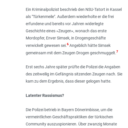
Ein Kriminalpolizist beschrieb den NSU-Tatort in Kassel
als "Türkenmeile". Außerdem wiederholte er die frei
erfundene und bereits vor Jahren widerlegte
Geschichte eines »Zeugen«, wonach das erste
Mordopfer, Enver Simsek, in Drogengeschäfte
6
verwickelt gewesen sei.
Angeblich hätte Simsek
7
gemeinsam mit dem Zeugen Dro­gen geschmuggelt.
Erst sechs Jah­re später prüfte die Polizei die Angaben
des zeitweilig im Gefängnis sitzenden Zeugen nach. Sie
kam zu dem Ergebnis, dass dieser gelogen hatte.
Latenter Rassismus?
Die Polizei betrieb in Bayern Dönerimbisse, um die
vermeintlichen Geschäfts­praktiken der türkischen
Community auszuspionieren. Über zwanzig Mona­te