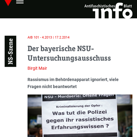
menu
Skip
Hauptmenü öffnen
to
main
content
AIB 101 - 4.2013 | 17.2.2014
NS-Szene
Der bayerische NSU-
Untersuchungsausschuss
Birgit Mair
Einleitung
Rassismus im Behördenapparat ignoriert, viele
Fragen nicht beantwortet