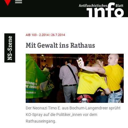
menu
Skip
Hauptmenü öffnen
to
main
content
AIB 103 - 2.2014 | 26.7.2014
NS-Szene
Mit Gewalt ins Rathaus
Der Neonazi Timo E. aus Bochum-Langendreer sprüht
KO-Spray auf die Politiker_innen vor dem
Rathauseingang.