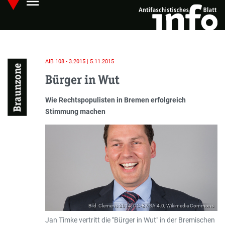
menu
Skip
Hauptmenü öffnen
to
main
content
AIB 108 - 3.2015 | 5.11.2015
Braunzone
Bürger in Wut
Einleitung
Wie Rechtspopulisten in Bremen erfolgreich
Stimmung machen
Bild: Clemens 2014; CC-BY-SA 4.0, Wikimedia Commons
Jan Timke vertritt die "Bürger in Wut" in der Bremischen