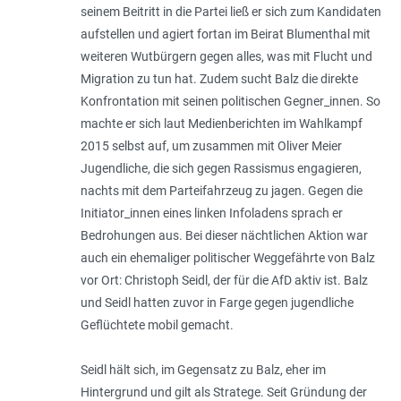
seinem Beitritt in die Partei ließ er sich zum Kandidaten
aufstellen und agiert fortan im Beirat Blumenthal mit
weiteren Wutbürgern gegen alles, was mit Flucht und
Migration zu tun hat. Zudem sucht Balz die direk­te
Konfrontation mit seinen politischen Gegner_innen. So
machte er sich laut Medien­berichten im Wahlkampf
2015 selbst auf, um zusammen mit Oliver Meier
Jugend­liche, die sich gegen Rassismus enga­gieren,
nachts mit dem Parteifahrzeug zu jagen. Gegen die
Initiator_innen eines linken Infoladens sprach er
Bedrohungen aus. Bei dieser nächtlichen Aktion war
auch ein ehemaliger politischer Weggefährte von Balz
vor Ort: Christoph Seidl, der für die AfD aktiv ist. Balz
und Seidl hatten zuvor in Farge ge­gen jugend­liche
Geflüchtete mobil gemacht.
Seidl hält sich, im Gegensatz zu Balz, eher im
Hintergrund und gilt als Stratege. Seit Gründung der