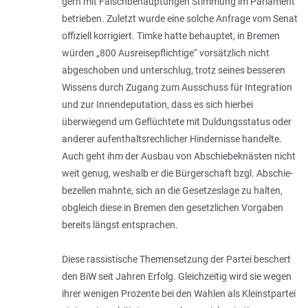
gern mit Falschbehauptungen Stimmung im Parlament
betrieben. Zuletzt wurde eine solche Anfrage vom Senat
offiziell korrigiert. Timke hatte behauptet, in Bremen
würden „800 Ausreisepflichtige“ vorsätzlich nicht
abgeschoben und unterschlug, trotz seines besseren
Wissens durch Zugang zum Ausschuss für Integration
und zur Innendeputation, dass es sich hierbei
überwiegend um Geflüchtete mit Duldungsstatus oder
anderer aufenthaltsrechlicher Hindernisse handelte.
Auch geht ihm der Ausbau von Abschiebeknästen nicht
weit genug, weshalb er die Bürgerschaft bzgl. Abschie­
be­zellen mahnte, sich an die Gesetzeslage zu halten,
obgleich diese in Bremen den gesetz­lichen Vorgaben
bereits längst ent­spra­chen.
Diese rassistische Themensetzung der Partei beschert
den BiW seit Jahren Erfolg. Gleichzeitig wird sie wegen
ihrer wenigen Prozente bei den Wahlen als Kleinstpartei