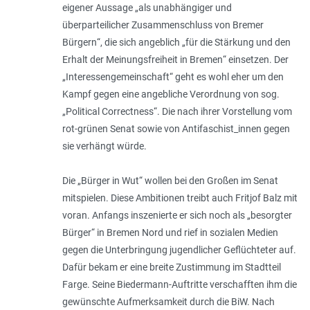
eigener Aussage „
als unabhängiger und
überparteilicher Zusammenschluss von Bremer
Bürgern
“, die sich angeblich „
für die Stär­kung und den
Erhalt der Meinungsfreiheit in Bremen
“ einsetzen. Der
„Interessengemeinschaft“ geht es wohl eher um den
Kampf gegen eine angebliche Verordnung von sog.
„Political Correctness“. Die nach ihrer Vorstellung vom
rot-grünen Senat sowie von Anti­fa­schist_innen gegen
sie verhängt würde.
Die „Bürger in Wut“ wollen bei den Großen im Senat
mitspielen. Diese Ambitio­nen treibt auch Fritjof Balz mit
voran. Anfangs inszenierte er sich noch als „besorgter
Bürger“ in Bremen Nord und rief in sozialen Medien
gegen die Unterbringung jugend­licher Geflüchteter auf.
Dafür bekam er eine breite Zustimmung im Stadtteil
Farge. Seine Biedermann-Auftritte verschafften ihm die
gewünschte Aufmerksamkeit durch die BiW. Nach