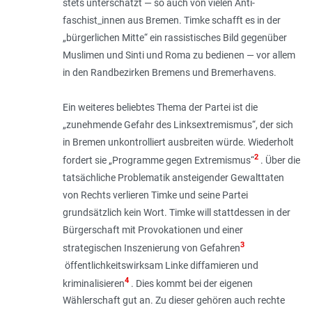
stets unterschätzt — so auch von vielen Anti­
faschist_innen aus Bremen. Timke schafft es in der
„bürgerlichen Mitte“ ein rassisti­sches Bild gegenüber
Muslimen und Sinti und Roma zu bedienen — vor allem
in den Randbezirken Bremens und Bremerhavens.
Ein weiteres beliebtes Thema der Partei ist die
„
zunehmende Gefahr des Linksextremismus
“, der sich
in Bremen unkontrolliert ausbreiten würde. Wiederholt
2
fordert sie „
Programme gegen Extremismus
“
. Über die
tatsächliche Problematik ansteigender Gewalttaten
von Rechts verlieren Timke und seine Partei
grundsätzlich kein Wort. Timke will stattdessen in der
Bürgerschaft mit Provokationen und einer
3
strategischen Inszenierung von Gefahren
öffentlichkeitswirksam Linke diffamieren und
4
kriminalisieren
. Dies kommt bei der eigenen
Wählerschaft gut an. Zu dieser gehören auch rechte