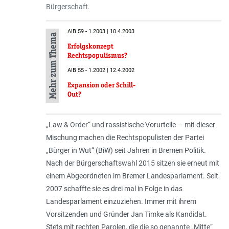
Bürgerschaft.
AIB 59 - 1.2003 | 10.4.2003
Mehr zum Thema
Erfolgskonzept
Rechtspopulismus?
AIB 55 - 1.2002 | 12.4.2002
Expansion oder Schill-
Out?
„Law & Order“ und rassistische Vor­urteile — mit dieser
Mischung machen die Rechtspopulisten der Partei
„Bürger in Wut“ (BiW) seit Jahren in Bremen Politik.
Nach der Bürgerschaftswahl 2015 sitzen sie erneut mit
einem Abgeordneten im Bremer Landesparlament. Seit
2007 schaffte sie es drei mal in Folge in das
Landesparlament ein­zuziehen. Immer mit ihrem
Vorsitzenden und Gründer Jan Timke als Kandidat.
Stets mit rechten Parolen, die die so genannte „Mitte“