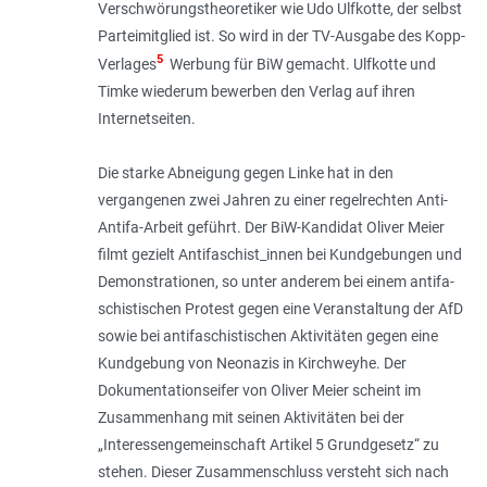
Verschwörungstheoretiker wie Udo Ulfkotte, der selbst
Parteimitglied ist. So wird in der TV-Ausgabe des Kopp-
5
Verlages
Werbung für BiW gemacht. Ulfkotte und
Timke wiederum bewerben den Verlag auf ihren
Internetseiten.
Die starke Abneigung gegen Linke hat in den
vergangenen zwei Jahren zu einer regelrechten Anti-
Antifa-Arbeit geführt. Der BiW-Kandidat Oliver Meier
filmt gezielt Antifa­schis­t_innen bei Kundgebungen und
De­mons­trationen, so unter anderem bei einem anti­fa­
schisti­schen Protest gegen eine Veranstaltung der AfD
sowie bei antifaschistischen Aktivitäten gegen eine
Kundgebung von Neonazis in Kirchweyhe. Der
Dokumentationseifer von Oliver Meier scheint im
Zusammenhang mit seinen Aktivitäten bei der
„Interessengemeinschaft Artikel 5 Grundgesetz“ zu
stehen. Dieser Zusammenschluss versteht sich nach