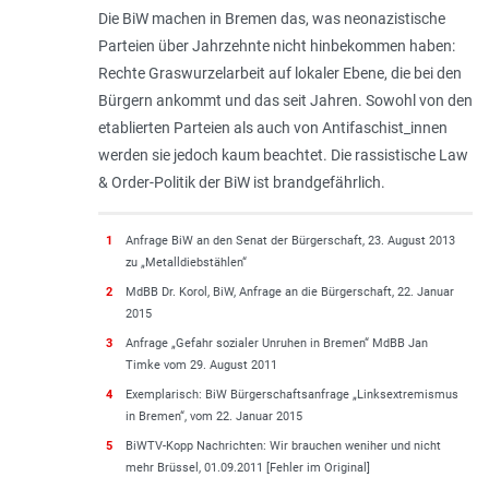
Die BiW machen in Bremen das, was neonazistische
Parteien über Jahrzehnte nicht hinbekommen haben:
Rechte Gras­wurzelarbeit auf lokaler Ebene, die bei den
Bürgern ankommt und das seit Jahren. Sowohl von den
etablierten Parteien als auch von Antifaschist_innen
werden sie jedoch kaum beachtet. Die rassistische Law
& Order-Politik der BiW ist brandgefährlich.
1
Anfrage BiW an den Senat der Bürgerschaft, 23. August 2013
zu „Metalldiebstählen“
2
MdBB Dr. Korol, BiW, Anfrage an die Bürgerschaft, 22. Januar
2015
3
Anfrage „Gefahr sozialer Unruhen in Bremen“ MdBB Jan
Timke vom 29. August 2011
4
Exemplarisch: BiW Bürgerschaftsanfrage „Linksextremismus
in Bremen“, vom 22. Januar 2015
5
BiWTV-Kopp Nachrichten: Wir brauchen weniher und nicht
mehr Brüssel, 01.09.2011 [Fehler im Original]