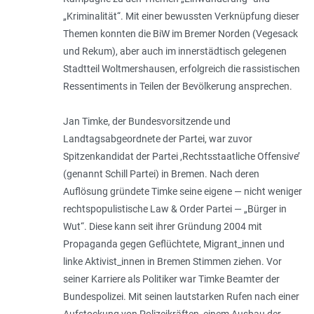
„Kriminalität“. Mit einer bewussten Verknüpfung dieser
Themen konnten die BiW im Bremer Norden (Vegesack
und Rekum), aber auch im innerstädtisch gelegenen
Stadtteil Woltmershausen, erfolg­reich die rassistischen
Ressentiments in Teilen der Bevölkerung ansprechen.
Jan Timke, der Bundesvorsitzende und
Landtagsabgeordnete der Partei, war zuvor
Spitzenkandidat der Partei ,Rechtsstaatliche Offensive’
(genannt Schill Partei) in Bremen. Nach deren
Auflösung gründete Timke seine eigene — nicht weniger
rechtspopu­listische Law & Order Partei — „Bürger in
Wut“. Diese kann seit ihrer Gründung 2004 mit
Propaganda gegen Geflüchtete, Migrant_innen und
linke Aktivist_innen in Bremen Stimmen ziehen. Vor
seiner Karriere als Politiker war Timke Beamter der
Bundes­polizei. Mit seinen lautstarken Rufen nach einer
Aufstockung von Polizeikräften, einem Ausbau der