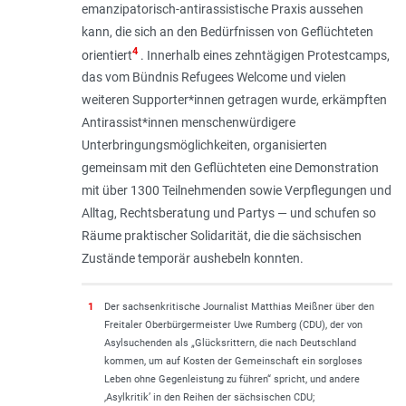
emanzipatorisch-antirassistische Praxis aus­sehen
kann, die sich an den Bedürfnissen von Geflüchteten
4
orientiert
. Innerhalb eines zehntägigen Protestcamps,
das vom Bündnis Refugees Welcome und vielen
weiteren Supporter*innen getragen wurde, erkämpf­ten
Antirassist*innen menschenwürdigere
Unterbringungsmöglichkeiten, organisierten
gemeinsam mit den Ge­flüch­teten eine Demons­tration
mit über 1300 Teilneh­men­den sowie Verpflegungen und
Alltag, Rechts­beratung und Partys — und schufen so
Räume praktischer Solidarität, die die sächsischen
Zustände temporär aushebeln konn­ten.
1
Der sachsenkritische Journalist Matthias Meißner über den
Freitaler Oberbürgermeister Uwe Rumberg (CDU), der von
Asylsuchenden als „Glücksrittern, die nach Deutschland
kommen, um auf Kosten der Gemeinschaft ein sorgloses
Leben ohne Gegenleistung zu führen“ spricht, und andere
,Asylkritik’ in den Reihen der sächsischen CDU;