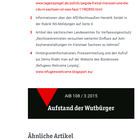
www.tagesspiegel.de/politik/pegida-freital-meissen-und-die-
cdu-in-sachsen-ist-was-faul/11982850.html
2
Informationen über den AfD-Rechtsaußen Hendrik Seidel in
der Rubrik NS-Meldungen auf Seite 4
3
Artikel des sächsischen Landesamtes für Verfassungsschutz:
„Rechtsextremisten versuchen weiterhin Einfluss auf Anti-
Asylveranstaltungen im Freistaat Sachsen zu nehmen“
4
Hintergrundinformationen, Pressemitteilung und den Aufruf
zur Demo findet man auf der Website des Bündnisses
,Refugees Welcome Leipzig’;
www.refugeeswelcome.blogsport.eu/
AIB 108 / 3.2015
Aufstand der Wutbürger
Ähnliche Artikel