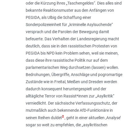
oder die Kürzung ihres „Taschengeldes“. Dies alles sind
bekannte Reaktionsmuster aus den Anfängen von
PEGIDA, als Ulbig die Schaffung einer
Sonderpolizeieinheit für „kriminelle Asylsuchende“
versprach und die Parolen der Bewegung damit
befeuerte. Das Verhalten der Landesregierung macht
deutlich, dass sie in den rassistischen Protesten von
PEGIDA bis NPD kein Problem sehen, weil sie meinen,
dass diese ihre rassistische Politik nur auf dem
parlamentarischen Weg durchsetzen (lassen) wollen.
Bedrohungen, Übergriffe, Anschläge und pogromartige
Zustände wie in Freital, Meißen und Dresden werden
dadurch konsequent heruntergespielt und der
alltägliche Terror von Ras­sist*innen zur „Asylkritik“
verniedlicht. Der sächsische Verfassungsschutz, der
mutmaßlich auch bekennende AfD-Funktionäre in
2
seinen Reihen duldet
, geht in einer aktu­ellen ,Analyse’
sogar so weit zu empfe­hlen, die „asylkritischen