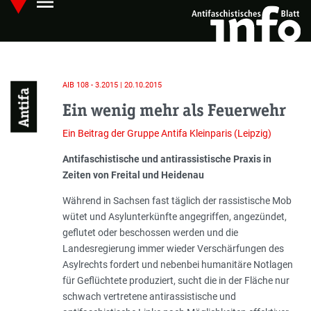
menu
Skip
Hauptmenü öffnen
to
main
content
AIB 108 - 3.2015 | 20.10.2015
Antifa
Ein wenig mehr als Feuerwehr
Ein Beitrag der Gruppe Antifa Kleinparis (Leipzig)
Einleitung
Antifaschistische und antirassistische Praxis in
Zeiten von Freital und Heidenau
Während in Sachsen fast täglich der rassistische Mob
wütet und Asylunterkünfte angegriffen, angezündet,
geflutet oder beschossen werden und die
Landesregierung immer wieder Verschärfungen des
Asylrechts fordert und nebenbei humanitäre Notlagen
für Geflüchtete produziert, sucht die in der Fläche nur
schwach vertretene antirassistische und