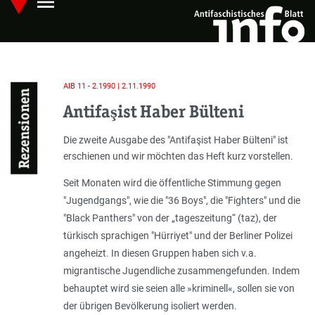
menu
Skip
Hauptmenü öffnen
to
main
content
AIB 11 - 2.1990 | 2.11.1990
Rezensionen
Antifaşist Haber Bülteni
Einleitung
Die zweite Ausgabe des "Antifaşist Haber Bülteni" ist
erschienen und wir möchten das Heft kurz vorstellen.
Seit Monaten wird die öffentliche Stimmung gegen
"Jugendgangs", wie die "36 Boys", die "Fighters" und die
"Black Panthers" von der „tageszeitung“ (taz), der
türkisch sprachigen "Hürriyet" und der Berliner Polizei
angeheizt. In diesen Gruppen haben sich v.a.
migrantische Jugendliche zusammengefunden. Indem
behauptet wird sie seien alle »kriminell«, sollen sie von
der übrigen Bevölkerung isoliert werden.