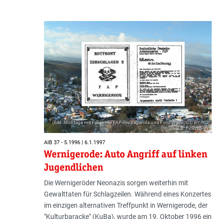
(Bild: Montage mit Faksimile FAP-Propaganda und Foto Wolfi.; CC BY-NC
2.0; flickr.com)
AIB 37 - 5.1996 | 6.1.1997
Wernigerode: Auto Angriff auf linken
Jugendlichen
Die Wernigeröder Neonazis sorgen weiterhin mit
Gewalttaten für Schlagzeilen. Während eines Konzertes
im einzigen alternativen Treffpunkt in Wernigerode, der
"Kulturbaracke" (KuBa), wurde am 19. Oktober 1996 ein