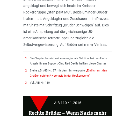
angeklagt und bewegt sich heute im Kreis der
Rockergruppe „Stahlpakt MC“. Beide Eminger-Brüder
traten — als Angeklagter und Zuschauer — im Prozess
mit Shirts mit Schriftzug „Brüder Schweigen“ auf. Dies
ist eine Anspielung auf die gleichnamige US-
amerikanische Terrortruppe und zugleich die
Selbstvergewisserung: Auf Brüder sei immer Verlass.
1
Ein Chapter bezeichnet eine regionale Sektion, bei den Hells
Angels ihrem Support-Club Red Devils heißen diese Charter
2
Siehe z.B. AIB Nr. 87 mit dem Schwerpunkt
„Endlich mit den
Großen spielen? Neonazis in der Rockerszene“
3
Vgl. AIB Nr. 110
AIB 110 / 1.2016
Rechte Brüder
– Wenn Nazis mehr