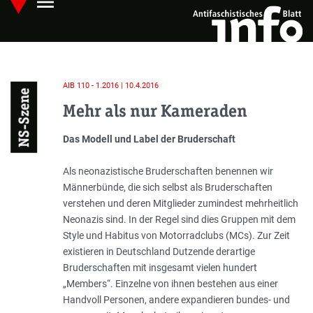
menu
Skip
Hauptmenü öffnen
to
main
content
AIB 110 - 1.2016 | 10.4.2016
NS-Szene
Mehr als nur Kameraden
Einleitung
Das Modell und Label der Bruderschaft
Als neonazistische Bruderschaften benennen wir
Männerbünde, die sich selbst als Bruderschaften
verstehen und deren Mitglieder zumindest mehrheitlich
Neonazis sind. In der Regel sind dies Gruppen mit dem
Style und Habitus von Motorradclubs (MCs). Zur Zeit
existieren in Deutschland Dutzende derartige
Bruderschaften mit insgesamt vielen hundert
„Members“. Einzelne von ihnen bestehen aus einer
Handvoll Personen, andere expandieren bundes- und