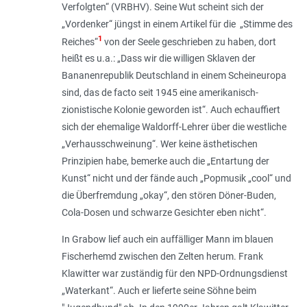
Verfolgten“ (VRBHV). Seine Wut scheint sich der
„Vordenker“ jüngst in einem Artikel für die „Stimme des
1
Reiches“
von der Seele geschrieben zu haben, dort
heißt es u.a.: „
Dass wir die willigen Sklaven der
Bananenrepublik Deutschland in einem Scheineuropa
sind, das de facto seit 1945 eine amerikanisch-
zionistische Kolonie geworden ist
“. Auch echauffiert
sich der ehemalige Waldorff-Lehrer über die westliche
„
Verhausschweinung
“. Wer keine ästhetischen
Prinzipien habe, bemerke auch die „
Entartung der
Kunst
“ nicht und der fände auch „
Popmusik „cool“ und
die Überfremdung „okay“, den stören Döner-Buden,
Cola-Dosen und schwarze Gesichter eben nicht
“.
In Grabow lief auch ein auffälliger Mann im blauen
Fischerhemd zwischen den Zelten herum. Frank
Klawitter war zuständig für den NPD-Ordnungsdienst
„Waterkant“. Auch er lieferte seine Söhne beim