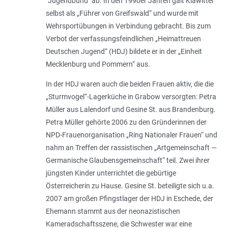
"Jugendbund" ab. In den 1990er Jahren galt Klawitter
selbst als „Führer von Greifswald“ und wurde mit
Wehrsportübungen in Verbindung gebracht. Bis zum
Verbot der verfassungsfeindlichen „Heimattreuen
Deutschen Jugend“ (HDJ) bildete er in der „Einheit
Mecklenburg und Pommern“ aus.
In der HDJ waren auch die beiden Frauen aktiv, die die
„Sturmvogel“-Lagerküche in Grabow versorgten: Petra
Müller aus Lalendorf und Gesine St. aus Brandenburg.
Petra Müller gehörte 2006 zu den Gründerinnen der
NPD-Frauenorganisation „Ring Nationaler Frauen“ und
nahm an Treffen der rassistischen „Artgemeinschaft —
Germanische Glaubensgemeinschaft“ teil. Zwei ihrer
jüngsten Kinder unterrichtet die gebürtige
Österreicherin zu Hause. Gesine St. beteiligte sich u.a.
2007 am großen Pfingstlager der HDJ in Eschede, der
Ehemann stammt aus der neonazistischen
Kameradschaftsszene, die Schwester war eine