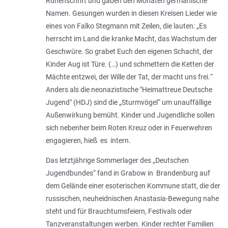
Runenschrift und gaben den Mona­ten germanische
Namen. Gesungen wurden in diesen Kreisen Lieder wie
eines von Falko Stegmann mit Zeilen, die lauten: „
Es
herrscht im Land die kranke Macht, das Wachstum der
Geschwüre. So grabet Euch den eigenen Schacht, der
Kinder Aug ist Türe. (…) und schmettern die Ketten der
Mächte entzwei, der Wille der Tat, der macht uns frei.
“
Anders als die neonazistische "Heimattreue Deutsche
Jugend" (HDJ) sind die „Sturmvögel“ um unauffällige
Außenwirkung bemüht. Kinder und Jugendliche sollen
sich nebenher beim Roten Kreuz oder in Feuerwehren
engagieren, hieß es intern.
Das letztjährige Sommerlager des „Deutschen
Jugendbundes“ fand in Grabow in Brandenburg auf
dem Gelände einer esoterischen Kommune statt, die der
russischen, neuheidnischen Anastasia-Bewegung nahe
steht und für Brauchtumsfeiern, Festivals oder
Tanzveranstaltungen werben. Kinder rechter Familien