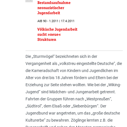
Bestandsaufnahme
neonazistischer
Jugendarbeit
AIB 90 - 1.2011 | 17.4.2011
Völkische Jugendarbeit
sucht »neue«
Strukturen
Die „Sturmvögel“ bezeichneten sich in der
Vergangenheit als „
volkstreu eingestellte Deutsche
“, die
die Kameradschaft von Kindern und Jugendlichen im
Alter von drei bis 18 Jahren fördern und Eltern bei der
Erziehung zur Seite stehen wollten. Wie bei der „Wiking-
Jugend“ sind Mädchen- und Jungenarbeit getrennt.
Fahrten der Gruppen führen nach „
Westpreußen
“,
„
Südtirol
“, dem Elsaß oder „
Siebenbürgen
“. Der
Jugendbund war angetreten, um das „
große deutsche
Kulturerbe
“ zu bewahren. Zöglinge lernten z.B. die