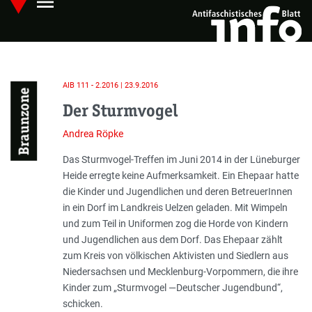
menu
Skip
Hauptmenü öffnen
to
main
content
AIB 111 - 2.2016 | 23.9.2016
Braunzone
Der Sturmvogel
Andrea Röpke
Einleitung
Das Sturmvogel-Treffen im Juni 2014 in der Lüneburger
Heide erregte keine Aufmerksamkeit. Ein Ehepaar hatte
die Kinder und Jugendlichen und deren BetreuerInnen
in ein Dorf im Landkreis Uelzen geladen. Mit Wimpeln
und zum Teil in Uniformen zog die Horde von Kindern
und Jugendlichen aus dem Dorf. Das Ehepaar zählt
zum Kreis von völkischen Aktivisten und Siedlern aus
Niedersachsen und Mecklenburg-Vorpommern, die ihre
Kinder zum „Sturmvogel —Deutscher Jugendbund“,
schicken.