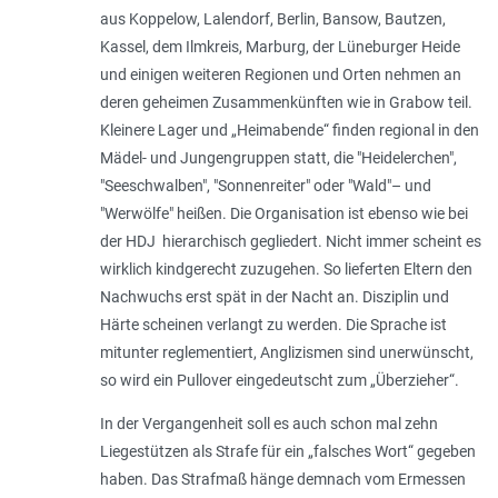
aus Koppelow, Lalendorf, Berlin, Bansow, Bautzen,
Kassel, dem Ilmkreis, Marburg, der Lüneburger Heide
und einigen weiteren Regionen und Orten nehmen an
deren geheimen Zusammenkünften wie in Grabow teil.
Kleinere Lager und „Heimabende“ finden regional in den
Mädel- und Jungengruppen statt, die "Heidelerchen",
"Seeschwalben", "Sonnenreiter" oder "Wald"– und
"Werwölfe" heißen. Die Organisation ist ebenso wie bei
der HDJ hierarchisch gegliedert. Nicht immer scheint es
wirklich kindgerecht zuzugehen. So lieferten Eltern den
Nachwuchs erst spät in der Nacht an. Disziplin und
Härte scheinen verlangt zu werden. Die Sprache ist
mitunter reglementiert, Anglizismen sind unerwünscht,
so wird ein Pullover eingedeutscht zum „Überzieher“.
In der Vergangenheit soll es auch schon mal zehn
Liegestützen als Strafe für ein „falsches Wort“ gegeben
haben. Das Strafmaß hänge demnach vom Ermessen