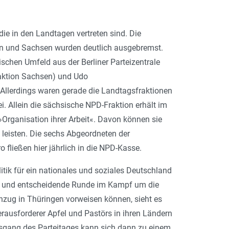
ie in den Landtagen vertreten sind. Die
rn und Sachsen wurden deutlich ausgebremst.
schen Umfeld aus der Berliner Parteizentrale
raktion Sachsen) und Udo
 Allerdings waren gerade die Landtagsfraktionen
. Allein die sächsische NPD-Fraktion erhält im
»Organisation ihrer Arbeit«. Davon können sie
D leisten. Die sechs Abgeordneten der
fließen hier jährlich in die NPD-Kasse.
itik für ein nationales und soziales Deutschland
ste und entscheidende Runde im Kampf um die
nzug in Thüringen vorweisen können, sieht es
ausforderer Apfel und Pastörs in ihren Ländern
Ausgang des Parteitages kann sich dann zu einem