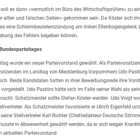
oll es dann »vermutlich im Büro des Wirtschaftsprüfers« zu ei
n alten und falschen Seiten« gekommen sein. Da Köster sich 
es eine Schleimbeutelentzündung am linken Ellenbogengelenk z
ehebung des Fehlers begeben können.
Bundesparteitages
tag wurde ein neuer Parteivorstand gewählt: Als Parteivorsitze
rsitzenden im Landtag von Mecklenburg-Vorpommern Udo Pastör
 sich. Beide Kandidaten hatten in ihrer Bewerbungsrede ihre Vor
rgestellt. Udo Pastörs hätte sich im Falle seiner Wahl als seine
nscht. Schatzmeister sollte Stefan Köster werden. Udo Voigt wol
ellvertreter. Als Schatzmeister favorisierte er Ulrich Eigenfeld
eine Stellvertreter Karl Richter (Chefredakteur Deutsche Stim
 musste in Abwesenheit gewählt werden, da er sich wegen Krankh
n aktuellen Parteivorstand.