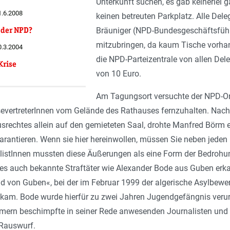
Unterkunft suchen, es gab keinerlei
1.6.2008
keinen betreuten Parkplatz. Alle Del
 der NPD?
Bräuniger (NPD-Bundesgeschäftsführe
mitzubringen, da kaum Tische vorhan
0.3.2004
die NPD-Parteizentrale von allen Del
Krise
von 10 Euro.
Am Tagungsort versuchte der NPD-O
ssevertreterInnen vom Gelände des Rathauses fernzuhalten. Nach 
echtes allein auf den gemieteten Saal, drohte Manfred Börm ei
garantieren. Wenn sie hier hereinwollen, müssen Sie neben jeden 
stInnen mussten diese Äußerungen als eine Form der Bedrohun
 auch bekannte Straftäter wie Alexander Bode aus Guben erkann
gd von Guben«, bei der im Februar 1999 der algerische Asylbewe
kam. Bode wurde hierfür zu zwei Jahren Jugendgefängnis verurte
rn beschimpfte in seiner Rede anwesenden Journalisten und 
 Rauswurf.