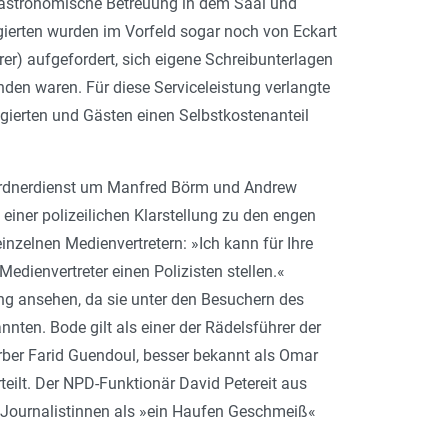
 gastronomische Betreuung in dem Saal und
egierten wurden im Vorfeld sogar noch von Eckart
r) aufgefordert, sich eigene Schreibunterlagen
den waren. Für diese Serviceleistung verlangte
egierten und Gästen einen Selbstkostenanteil
rdnerdienst um Manfred Börm und Andrew
einer polizeilichen Klarstellung zu den engen
nzelnen Medienvertretern: »Ich kann für Ihre
Medienvertreter einen Polizisten stellen.«
g ansehen, da sie unter den Besuchern des
ten. Bode gilt als einer der Rädelsführer der
rber Farid Guendoul, besser bekannt als Omar
ilt. Der NPD-Funktionär David Petereit aus
Journalistinnen als »ein Haufen Geschmeiß«