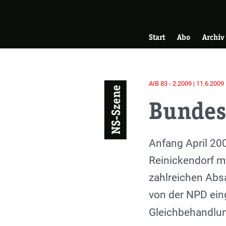
Skip
Zur Startseite
to
Hauptnavigati
main
Start
Abo
Archiv
content
AIB 83 - 2.2009 | 11.6.2009
NS-Szene
Bundes
Einleitung
Anfang April 20
Reinickendorf m
zahlreichen Abs
von der NPD ein
Gleichbehandlun