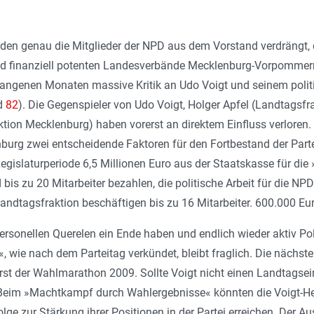
en genau die Mitglieder der NPD aus dem Vorstand verdrängt, d
 und finanziell potenten Landesverbände Mecklenburg-Vorpomme
gangenen Monaten massive Kritik an Udo Voigt und seinem politi
d
82
). Die Gegenspieler von Udo Voigt, Holger Apfel (Landtagsf
tion Mecklenburg) haben vorerst an direktem Einfluss verloren.
rg zwei entscheidende Faktoren für den Fortbestand der Partei
gislaturperiode 6,5 Millionen Euro aus der Staatskasse für die 
bis zu 20 Mitarbeiter bezahlen, die politische Arbeit für die NP
dtagsfraktion beschäftigen bis zu 16 Mitarbeiter. 600.000 Euro 
ersonellen Querelen ein Ende haben und endlich wieder aktiv Pol
, wie nach dem Parteitag verkündet, bleibt fraglich. Die näch
st der Wahlmarathon 2009. Sollte Voigt nicht einen Landtagsei
. Beim »Machtkampf durch Wahlergebnisse« könnten die Voigt-Her
lge zur Stärkung ihrer Positionen in der Partei erreichen. Der 