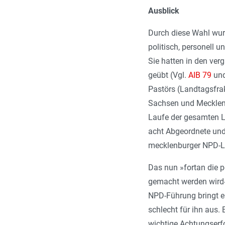
Ausblick
Durch diese Wahl wurd
politisch, personell
Sie hatten in den ver
geübt (Vgl.
AIB 79
un
Pastörs (Landtagsfrak
Sachsen und Mecklenbu
Laufe der gesamten Le
acht Abgeordnete und 
mecklenburger NPD-Lan
Das nun »fortan die p
gemacht werden wird«
NPD-Führung bringt er
schlecht für ihn aus
wichtige Achtungserfo