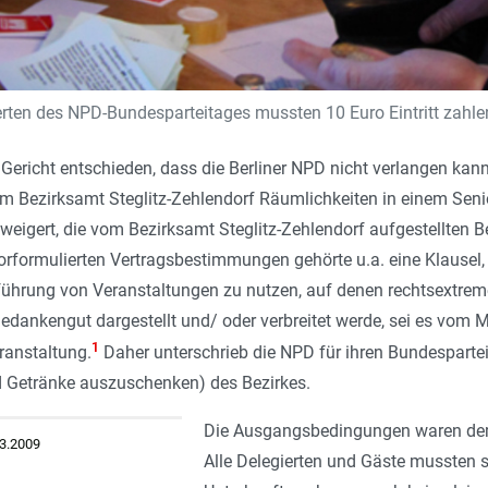
rten des NPD-Bundesparteitages mussten 10 Euro Eintritt zahle
 Gericht entschieden, dass die Berliner NPD nicht verlangen kann
m Bezirksamt Steglitz-Zehlendorf Räumlichkeiten in einem Sen
weigert, die vom Bezirksamt Steglitz-Zehlendorf aufgestellten
orformulierten Vertragsbestimmungen gehörte u.a. eine Klausel, w
ührung von Veranstaltungen zu nutzen, auf denen rechtsextremes
dankengut dargestellt und/ oder verbreitet werde, sei es vom Mi
1
ranstaltung.
Daher unterschrieb die NPD für ihren Bundesparteit
d Getränke auszuschenken) des Bezirkes.
Die Ausgangsbedingungen waren dem
.3.2009
Alle Delegierten und Gäste mussten si