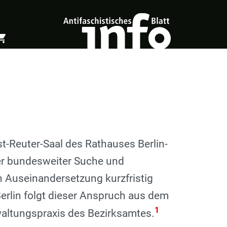
ing_cart
öffnen
Warenkorb öffnen
t-Reuter-Saal des Rathauses Berlin-
er bundesweiter Suche und
n Auseinandersetzung kurzfristig
rlin folgt dieser Anspruch aus dem
1
altungspraxis des Bezirksamtes.