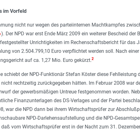
s im Vorfeld
mmung nicht nur wegen des parteiinternen Machtkampfes zwische
«
). Der NPD war erst Ende März 2009 ein weiterer Bescheid der
estgestellter Unrichtigkeiten im Rechenschaftsbericht für das
hlung von 2.504.799,10 Euro verpflichtet werden soll. Nach eine
2
ngsgericht auf ca. 1,27 Mio. Euro gekürzt.
me schiebt der NPD-Funktionär Stefan Köster diese Fehlleistung
n nicht rechtzeitig zurückgegeben hätten. Im Februar 2008 war 
rwurf der gewerbsmäßigen Untreue festgenommen worden. Nebe
tliche Finanzunterlagen des DS-Verlages und der Partei besch
, war die NPD dann bei ihrem Wirtschaftsprüfer zur Abschlußpr
chschaubare NPD-Darlehensaufstellung und die NPD-Gesamtspend
, daß vom Wirtschaftsprüfer erst in der Nacht zum 31. Dezember