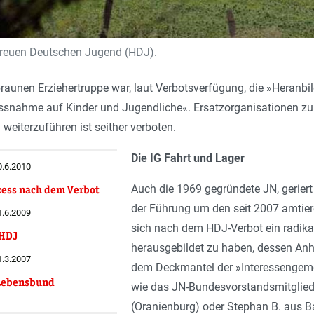
treuen Deutschen Jugend (HDJ).
braunen Erziehertruppe war, laut Verbotsverfügung, die »Heranbil
ussnahme auf Kinder und Jugendliche«. Ersatzorganisationen zu 
eiterzuführen ist seither verboten.
Die IG Fahrt und Lager
0.6.2010
Auch die 1969 gegründete JN, gerier
zess nach dem Verbot
der Führung um den seit 2007 amtie
1.6.2009
sich nach dem HDJ-Verbot ein radikal
 HDJ
herausgebildet zu haben, dessen Anh
1.3.2007
dem Deckmantel der »Interessengemei
 Lebensbund
wie das JN-Bundesvorstandsmitglied
(Oranienburg) oder Stephan B. aus Ba