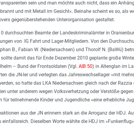
ransparenten sein und man möchte auch nicht, dass ein Anhäng
rannt und mit Metall im Gesicht«. Beinahe scheint es so, als we
vers gegenüberstehenden Unterorganisation gestaltet.
 durchsuchten Beamte der Landeskriminalämter in Oranienbur
gen von IG Fahrt und Lager-Mitgliedern. Von den Durchsuchun
tephan B., Fabian W. (Niedersachsen) und Thorolf N. (BaWü) be
sollte damit das für Ende Dezember 2010 geplante große Winter
lhelm – Bund der Frontsoldaten (Vgl.
AIB 50
) in Altenglan im L
rten die JN-ler und verlegten das Jahreswechsellager »mit mehre
 werden, so hatte das LKA Niedersachsen gleich nach der Razzia 
aten unter anderem wegen Volksverhetzung oder Verstöße gegen
n für teilnehmende Kinder und Jugendliche »eine erhebliche J
aktionen aus der JN erinnern stark an die Arroganz der HDJ. A
 einfallsreich. Dieselben Worte wählte die HDJ im »Funkenflug« 