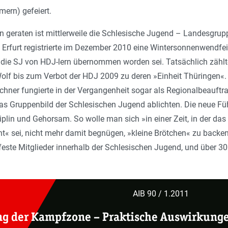
ern) gefeiert.
en geraten ist mittlerweile die Schlesische Jugend – Landesgru
Erfurt registrierte im Dezember 2010 eine Wintersonnenwendfeie
 die SJ von HDJ-lern übernommen worden sei. Tatsächlich zählt
lf bis zum Verbot der HDJ 2009 zu deren »Einheit Thüringen«. E
chner fungierte in der Vergangenheit sogar als Regionalbeauftra
das Gruppenbild der Schlesischen Jugend ablichten. Die neue Fü
plin und Gehorsam. So wolle man sich »in einer Zeit, in der da
ht« sei, nicht mehr damit begnügen, »kleine Brötchen« zu backen
este Mitglieder innerhalb der Schlesischen Jugend, und über 300
AIB 90 / 1.2011
ng der Kampfzone –
Praktische Auswirkung