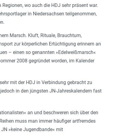
n Regionen, wo auch die HDJ sehr präsent war.
hrsportlager in Niedersachsen teilgenommen,
n.
nem Marsch. Kluft, Rituale, Brauchtum,
hsport zur körperlichen Ertüchtigung erinnern an
treuen – einen so genannten »Edelweißmarsch«
im Sommer 2008 gegründet worden, im Kalender
u sehr mit der HDJ in Verbindung gebracht zu
 jedoch in den jüngsten JN-Jahreskalendern fast
tionalisten« an und beschweren sich über den
n Reihen muss man immer häufiger artfremdes
ie JN »keine Jugendbande« mit