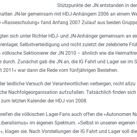
Stützpunkte der JN entstanden in de
 hatten JN-ler gemeinsam mit HDJ-Anhängern 2006 an einem We
e »Rasseschulung« fand Anfang 2007 Zulauf aus beiden Gruppe
igten sich unter Richter HDJ- und JN-Anhänger gemeinsam an ei
enlager, Selbstverteidigung und nicht zuletzt der zelebrierte Frü
n völkische Sektionierer der JN 2010 – ähnlich wie die Heimat
ge durch. Zunächst gab die JN an, die IG Fahrt und Lager sei 
 2011« war dann die Rede vom fünfjährigen Bestehen.
der leidliche Versuch der Verantwortlichen verbergen, nicht allz
he Nachfolgeorganisation aufzufallen. Tatsächlich finden sich
n zum letzten Kalender der HDJ von 2008.
reifen die völkischen Lager-Fans auch offen die »Autonomen Na
Liberalismus« im eigenen Spektrum. »Selbst in unseren eigene
, klagen sie. Nach Vorstellungen der IG Fahrt und Lager soll d