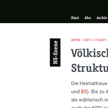
Skip
Zur Startseite
to
Hauptnavigati
main
Start
Abo
Archiv
content
AIB 90 - 1.2011 | 17.4.2011
NS-Szene
Völkis
Strukt
Einleitung
Die Heimattreue
und
83
). Bis zu
als wählerisch i