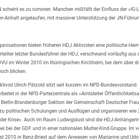
 scheint es zu rumoren. Manchen mißfällt der Einfluss der »IG-Le
-Anhalt angelaufen, mit massiver Unterstützung der JN-Führun
nisationen bieten früheren HDJ Aktivisten eine politische Heim
rteilter letzter Bundesführer der HDJ, verschwand vorläufig aus 
DVU im Winter 2010 im thüringischen Kirchheim, bei dem über 
edoch blicken.
ktivist Ulrich Pätzold sitzt seit kurzem im NPD-Bundesvorstand
rbeitet in der NPD-Parteizentrale als »Amtsleiter Öffentlichkeits
 Berlin-Brandenburger Sektion der Gemeinschaft Deutscher Fraue
n zu politischen Schulungen und Ausflügen und organisieren wi
der Krise«. Auch im Raum Ludwigslust sind die HDJ-Anhängerinn
 bei bei der GDF und in einer nationalen Mutter-Kind-Gruppe. Im
bst 2010 in Benz-Briest auf dem Anwesen von Marianne und Udo