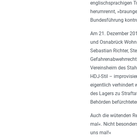
englischsprachigen T
herumrennt, »braungeb
Bundesführung kontro
Am 21. Dezember 2010
und Osnabrück Wohnun
Sebastian Richter, S
Gefahrenabwehrrecht 
Vereinsheim des Stah
HDJ-Stil – improvisie
eigentlich verhindert
des Lagers zu Straft
Behörden befürchtete
Auch die wütenden Re
mal«. Nicht besonders
uns mal!«