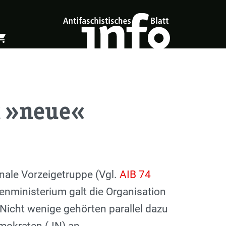
ing_cart
öffnen
Warenkorb öffnen
t »neue«
nale Vorzeigetruppe (Vgl.
AIB 74
enministerium galt die Organisation
 Nicht wenige gehörten parallel dazu