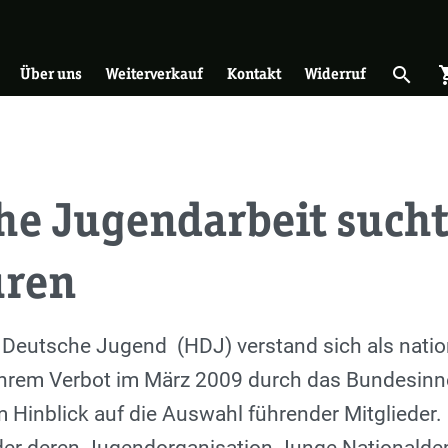
on
search
shopp
Suche 
Über uns
Weiterverkauf
Kontakt
Widerruf
che Jugendarbeit such
uren
 Deutsche Jugend (HDJ) verstand sich als natio
 ihrem Verbot im März 2009 durch das Bundesinn
m Hinblick auf die Auswahl führender Mitglieder.