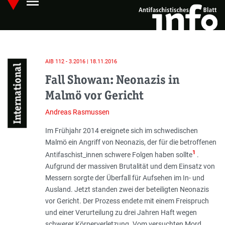
menu
Skip
Hauptmenü öffnen
to
main
content
AIB 112 - 3.2016 | 18.11.2016
International
Fall Showan: Neonazis in
Malmö vor Gericht
Andreas Rasmussen
Einleitung
Im Frühjahr 2014 ereignete sich im schwedischen
Malmö ein Angriff von Neonazis, der für die betroffenen
1
Antifaschist_innen schwere Folgen haben sollte
.
Aufgrund der massiven Brutalität und dem Einsatz von
Messern sorgte der Überfall für Aufsehen im In- und
Ausland. Jetzt standen zwei der beteiligten Neonazis
vor Gericht. Der Prozess endete mit einem Freispruch
und einer Verurteilung zu drei Jahren Haft wegen
schwerer Körperverletzung. Vom versuchten Mord