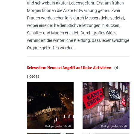
und schwebt in akuter Lebensgefahr. Erst am frühen
Morgen können die Ärzte Entwarnung geben. Zwei
Frauen werden ebenfalls durch Messerstiche verletzt,
wobei eine der beiden Stichverletzungen in Rücken,
Schulter und Magen erleidet. Durch großes Glück
verhindert die winterliche Kleidung, dass lebenswichtige
Organe getroffen werden.
Schweden: Neonazi Angriff auf linke Aktivisten
(4
Fotos)
Source
Bild: projektantifa.dk
Source
Bild: projektantifa.dk
(Credits)
(Credits)