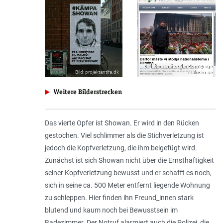
Source
Bild: Screenshot der Homepage
Source
Bild: projektantifa.dk
(Credits)
realisten.se
(Credits)
Weitere Bilderstrecken
Das vierte Opfer ist Showan. Er wird in den Rücken
gestochen. Viel schlimmer als die Stichverletzung ist
jedoch die Kopfverletzung, die ihm beigefügt wird.
Zunächst ist sich Showan nicht über die Ernsthaftigkeit
seiner Kopfverletzung bewusst und er schafft es noch,
sich in seine ca. 500 Meter entfernt liegende Wohnung
zu schleppen. Hier finden ihn Freund_innen stark
blutend und kaum noch bei Bewusstsein im
Badezimmer. Der Notruf alarmiert auch die Polizei, die