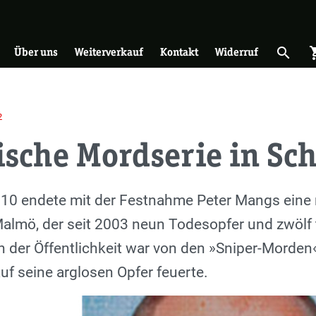
on
search
shopp
Suche 
Über uns
Weiterverkauf
Kontakt
Widerruf
2
ische Mordserie in S
0 endete mit der Festnahme Peter Mangs eine r
lmö, der seit 2003 neun Todesopfer und zwölf t
 der Öffentlichkeit war von den »Sniper-Morden«
uf seine arglosen Opfer feuerte.