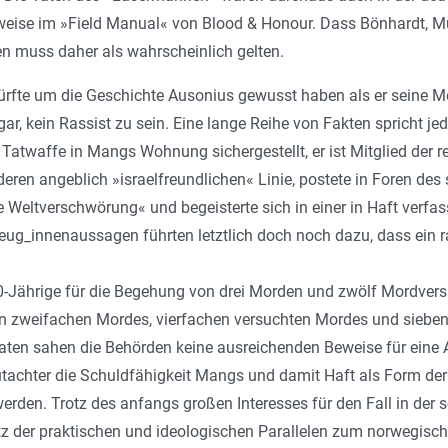
sweise im »Field Manual« von Blood & Honour. Dass Bönhardt, 
n muss daher als wahrscheinlich gelten.
fte um die Geschichte Ausonius gewusst haben als er seine Mord
ar, kein Rassist zu sein. Eine lange Reihe von Fakten spricht j
atwaffe in Mangs Wohnung sichergestellt, er ist Mitglied der re
deren angeblich »israelfreundlichen« Linie, postete in Foren des
e Weltverschwörung« und begeisterte sich in einer in Haft verfas
eug_innenaussagen führten letztlich doch noch dazu, dass ein r
Jährige für die Begehung von drei Morden und zwölf Mordversuc
n zweifachen Mordes, vierfachen versuchten Mordes und sieben we
en sahen die Behörden keine ausreichenden Beweise für eine A
tachter die Schuldfähigkeit Mangs und damit Haft als Form der 
erden. Trotz des anfangs großen Interesses für den Fall in de
rotz der praktischen und ideologischen Parallelen zum norwegis