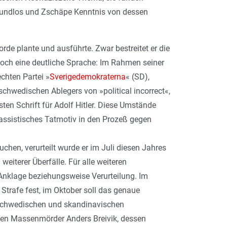
Mund­los und Zschäpe Kenntnis von dessen
e plante und ausführte. Zwar bestreitet er die
edoch eine deutliche Sprache: Im Rahmen seiner
chten Partei »
Sverigedemokraterna
« (SD),
 schwedischen Ablegers von »political incorrect«,
sten Schrift für Adolf Hitler. Diese Umstände
assistisches Tatmotiv in den Prozeß gegen
hen, verurteilt wurde er im Juli diesen Jahres
iterer Überfälle. Für alle weiteren
nklage beziehungsweise Verurteilung. Im
Strafe fest, im Oktober soll das genaue
r schwedischen und skandinavischen
chen Massenmörder Anders Breivik, dessen