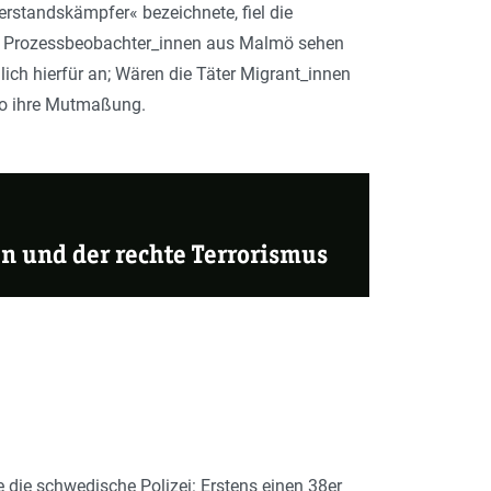
erstandskämpfer« bezeichnete, fiel die
e Prozessbeobach­te­r_in­nen aus Malmö sehen
ich hierfür an; Wären die Täter Migrant_innen
s, so ihre Mutmaßung.
n und der rechte Terrorismus
 die schwedische Polizei: Erstens einen 38er