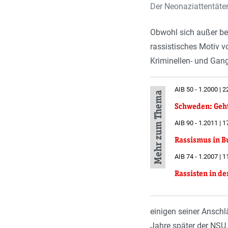
Der Neonaziattentäte
Obwohl sich außer bei
rassistisches Motiv 
Kriminellen- und Gan
AIB 50 - 1.2000 | 2
Mehr zum Thema
Schweden: Geht 
AIB 90 - 1.2011 | 1
Rassismus in B
AIB 74 - 1.2007 | 1
Rassisten in de
einigen seiner Ansch
Jahre später der NSU