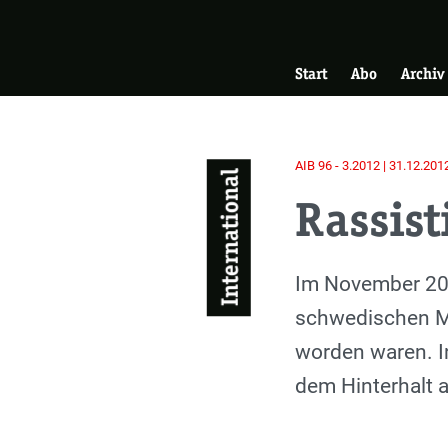
Skip
Zur Startseite
to
Hauptnavigati
main
Start
Abo
Archiv
content
AIB 96 - 3.2012 | 31.12.201
International
Rassist
Einleitung
Im November 201
schwedischen Ma
worden waren. In
dem Hinterhalt a