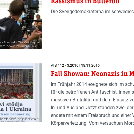
Rassismus in Bullerbü
Die Sverigedemokraterna im schwedisc
ws Øresund – Thea Wiborg bei
r.com/newsoresund/CC BY 2.0
AIB 112 - 3.2016 | 18.11.2016
Fall Showan: Neonazis in M
Im Frühjahr 2014 ereignete sich im sc
für die betroffenen Antifaschist_innen 
massiven Brutalität und dem Einsatz vo
In- und Ausland. Jetzt standen zwei der
endete mit einem Freispruch und einer 
shot der Homepage realisten.se
Körperverletzung. Vom versuchten Mord