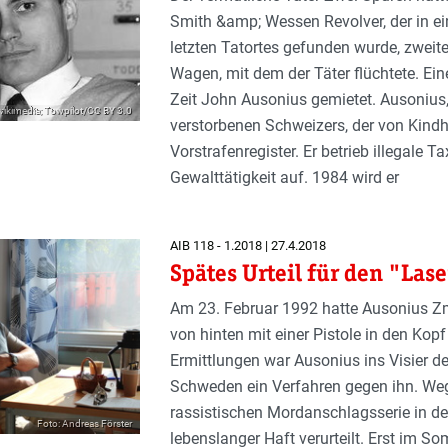
Smith &amp; Wessen Revolver, der in e
letzten Tatortes gefunden wurde, zweit
Wagen, mit dem der Täter flüchtete. Ein
Zeit John Ausonius gemietet. Ausonius
 wikimedia; Towpilot/CC BY 3.0
verstorbenen Schweizers, der von Kindh
Vorstrafenregister. Er betrieb illegale T
Gewalttätigkeit auf. 1984 wird er
AIB 118 - 1.2018 | 27.4.2018
Spätes Urteil für den "La
Am 23. Februar 1992 hatte Ausonius Z
von hinten mit einer Pistole in den Kop
Ermittlungen war Ausonius ins Visier der
Schweden ein Verfahren gegen ihn. Weg
rassistischen Mordanschlagsserie in de
Foto: Andreas Förster
lebenslanger Haft verurteilt. Erst im 