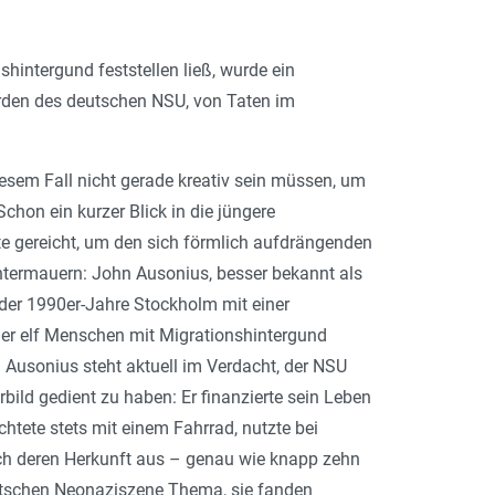
hintergund feststellen ließ, wurde ein
orden des deutschen NSU, von Taten im
esem Fall nicht gerade kreativ sein müssen, um
chon ein kurzer Blick in die jüngere
e gereicht, um den sich förmlich aufdrängenden
untermauern: John Ausonius, besser bekannt als
 der 1990er-Jahre Stockholm mit einer
 er elf Menschen mit Migrationshinter­gund
 Ausonius steht aktuell im Verdacht, der NSU
rbild gedient zu haben: Er finanzierte sein Leben
htete stets mit einem Fahrrad, nutzte bei
ach deren Herkunft aus – genau wie knapp zehn
tschen Neonazi­szene Thema, sie fanden