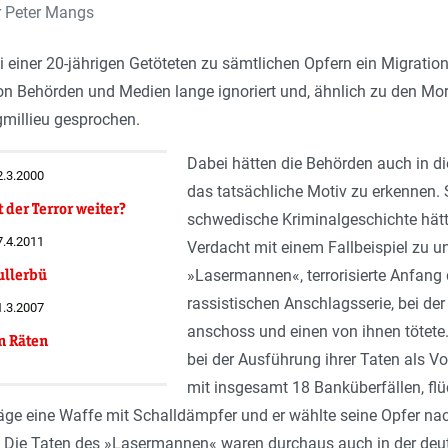
r Peter Mangs
 einer 20-jährigen Getöteten zu sämtlichen Opfern ein Migrations
von Behörden und Medien lange ignoriert und, ähnlich zu den M
gmillieu gesprochen.
Dabei hätten die Behörden auch in di
2.3.2000
das tatsächliche Motiv zu erkennen. S
der Terror weiter?
schwedische Kriminalgeschichte hätt
7.4.2011
Verdacht mit einem Fallbeispiel zu 
ullerbü
»Lasermannen«, terrorisierte Anfang
rassistischen Anschlagsserie, bei der
1.3.2007
anschoss und einen von ihnen tötete.
n Räten
bei der Ausführung ihrer Taten als Vo
mit insgesamt 18 Banküberfällen, flüc
läge eine Waffe mit Schall­dämpfer und er wählte seine Opfer n
. Die Taten des »Lasermannen« waren durchaus auch in der deu