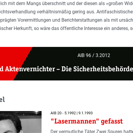
itlich mit dem Mangs überschnitt und der diesen als »großen Wid
chtsverhandlung verhältnismäßig gering aus. Anti­faschistisch
rägten Vorermittlungen und Berichterstattungen als mit ursächl
ischer Herkunft, so wäre das öffentliche Interesse ein andere
AIB 96 / 3.2012
d Aktenvernichter
–
Die Sicherheitsbehörde
el
AIB 20 - 5.1992 | 9.1.1993
"Lasermannen" gefasst
Der vermutliche Täter Zwei Spuren hatte