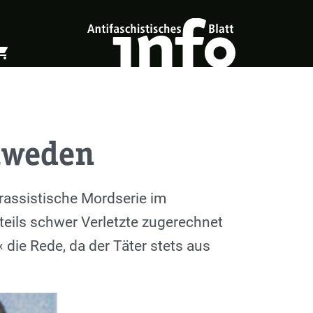
ing_cart
öffnen
Warenkorb öffnen
chweden
assistische Mordserie im
eils schwer Verletzte zugerechnet
 die Rede, da der Täter stets aus