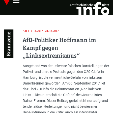
menu
Skip
Hauptmenü öffnen
to
main
content
AIB 116 - 3.2017 | 31.12.2017
Braunzone
AfD-Politiker Hoffmann im
Kampf gegen
„Linksextremismus“
Einleitung
Ausgehend von der teilweise falschen Darstellungen der
Polizei rund um die Proteste gegen den G20-Gipfel in
Hamburg, ist die vermeintliche Gefahr von links zum
Dauerbrenner geworden. Am 06. September 2017 lief
dazu bei ZDFinfo die Dokumentation „
Radikale von
Links – Die unterschätzte Gefahr
“ des Journalisten
Rainer Fromm. Dieser Beitrag geriet nicht nur aufgrund
tendenziöser Herleitungen und nicht bewiesener
Behauptungen in die Kritik, auch ein interviewter