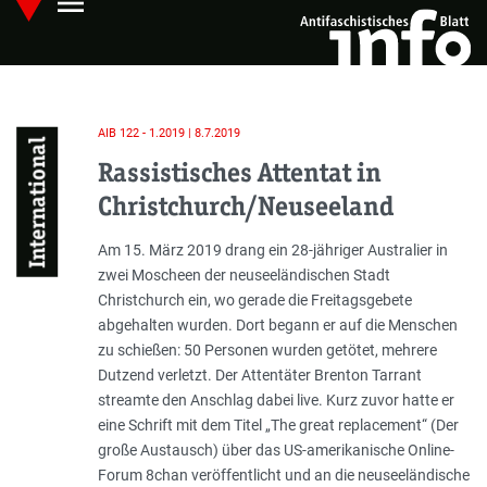
menu
Skip
Hauptmenü öffnen
to
main
content
AIB 122 - 1.2019 | 8.7.2019
International
Rassistisches Attentat in
Christchurch/Neuseeland
Einleitung
Am 15. März 2019 drang ein 28-jähriger Australier in
zwei Moscheen der neuseeländischen Stadt
Christchurch ein, wo gerade die Freitagsgebete
abgehalten wurden. Dort begann er auf die Menschen
zu schießen: 50 Personen wurden getötet, mehrere
Dutzend verletzt. Der Attentäter Brenton Tarrant
streamte den Anschlag dabei live. Kurz zuvor hatte er
eine Schrift mit dem Titel „The great replacement“ (Der
große Austausch) über das US-amerikanische Online-
Forum 8chan veröffentlicht und an die neuseeländische