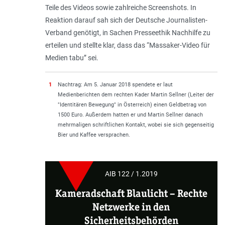
Teile des Videos sowie zahlreiche Screenshots. In
Reaktion darauf sah sich der Deutsche Journalisten-
Verband genötigt, in Sachen Presseethik Nachhilfe zu
erteilen und stellte klar, dass das “
Massaker-Video für
Medien tabu
” sei.
1
Nachtrag: Am 5. Januar 2018 spendete er laut
Medienberichten dem rechten Kader Martin Sellner (Leiter der
"Identitären Bewegung" in Österreich) einen Geldbetrag von
1500 Euro. Außerdem hatten er und Martin Sellner danach
mehrmaligen schriftlichen Kontakt, wobei sie sich gegenseitig
Bier und Kaffee versprachen.
AIB 122 / 1.2019
Kameradschaft Blaulicht
–
Rechte
Netzwerke in den
Sicherheitsbehörden