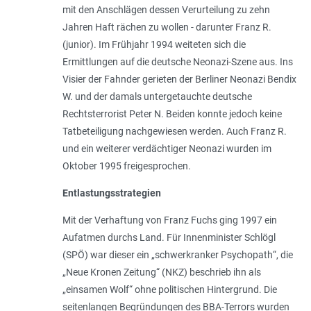
mit den Anschlägen dessen Verurteilung zu zehn
Jahren Haft rächen zu wollen - darunter Franz R.
(junior). Im Frühjahr 1994 weiteten sich die
Ermittlungen auf die deutsche Neonazi-Szene aus. Ins
Visier der Fahnder gerieten der Berliner Neonazi Bendix
W. und der damals untergetauchte deutsche
Rechtsterrorist Peter N. Beiden konnte jedoch keine
Tatbeteiligung nachgewiesen werden. Auch Franz R.
und ein weiterer verdächtiger Neonazi wurden im
Oktober 1995 freigesprochen.
Entlastungsstrategien
Mit der Verhaftung von Franz Fuchs ging 1997 ein
Aufatmen durchs Land. Für Innenminister Schlögl
(SPÖ) war dieser ein „
schwerkranker Psychopath
“, die
„Neue Kronen Zeitung“ (NKZ) beschrieb ihn als
„
einsamen Wolf
“ ohne politischen Hintergrund. Die
seitenlangen Begründungen des BBA-Terrors wurden