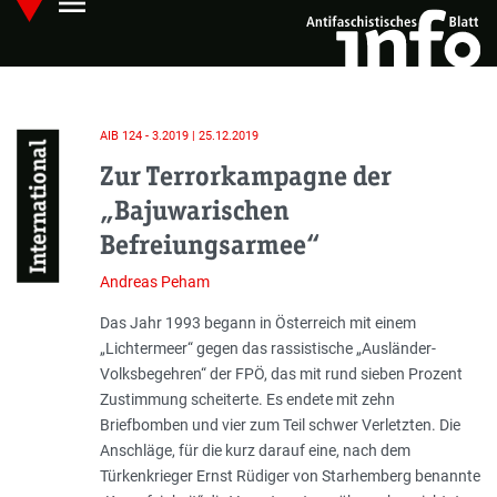
menu
Skip
Hauptmenü öffnen
to
main
content
AIB 124 - 3.2019 | 25.12.2019
International
Zur Terrorkampagne der
„Bajuwarischen
Befreiungsarmee“
Andreas Peham
Einleitung
Das Jahr 1993 begann in Österreich mit einem
„Lichtermeer“ gegen das rassistische „Ausländer-
Volksbegehren“ der FPÖ, das mit rund sieben Prozent
Zustimmung scheiterte. Es endete mit zehn
Briefbomben und vier zum Teil schwer Verletzten. Die
Anschläge, für die kurz darauf eine, nach dem
Türkenkrieger Ernst Rüdiger von Starhemberg benannte