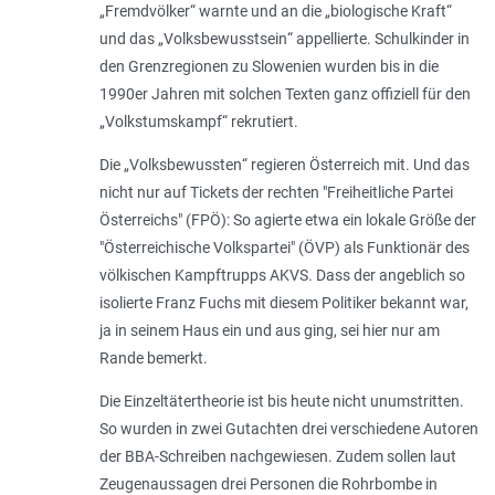
„
Fremdvölker
“ warnte und an die „
biologische Kraft
“
und das „
Volksbewusstsein
“ appellierte. Schulkinder in
den Grenzregionen zu Slowenien wurden bis in die
1990er Jahren mit solchen Texten ganz offiziell für den
„
Volkstumskampf
“ rekrutiert.
Die „
Volksbewussten
“ regieren Österreich mit. Und das
nicht nur auf Tickets der rechten "Freiheitliche Partei
Österreichs" (FPÖ): So agierte etwa ein lokale Größe der
"Österreichische Volkspartei" (ÖVP) als Funktionär des
völkischen Kampftrupps AKVS. Dass der angeblich so
isolierte Franz Fuchs mit diesem Politiker bekannt war,
ja in seinem Haus ein und aus ging, sei hier nur am
Rande bemerkt.
Die Einzeltätertheorie ist bis heute nicht unumstritten.
So wurden in zwei Gutachten drei verschiedene Autoren
der BBA-Schreiben nachgewiesen. Zudem sollen laut
Zeugenaussagen drei Personen die Rohrbombe in