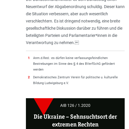
Neuentwurf der Abgabenordnung schuldig. Dieser kann
die Situation verbessern, aber auch wesentlich
verschlechtern. Es ist dringend notwendig, eine breite
gesellschaftliche Diskussion darüber zu führen und die
beteiligten Parteien und Parlamentarier*innen in die
Verantwortung zu nehmen.
1
Anm.d.Red.: es dürfen keine verfassungsfeindlichen
Bestrebungen im Sinne des § 4 des BVerfSchG gefördert
werden
2
Demokratisches Zentrum Verein für politische u. kulturelle
Bildung Ludwigsburg e.V.
AIB 126 / 1.2020
Die Ukraine – Sehnsuchtsort der
extremen Rechten