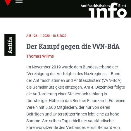
menu
Skip
Hauptmenü öffnen
to
main
content
AIB 126 - 1.2020 | 10.5.2020
Antifa
Der Kampf gegen die VVN-BdA
Thomas Willms
Einleitung
Im November 2019 wurde dem Bundesverband der
"Vereinigung der Verfolgten des Naziregimes – Bund
der Antifaschistinnen und Antifaschisten" (VVN-BdA)
die Gemeinnützigkeit entzogen. Am 4. Dezember folgte
die Aufforderung einer Steuernachzahlung in
fünfstelliger Höhe an das Berliner Fi­n­anzamt. Für einen
Verein mit 5.600 Mitgliedern, der nur von deren
Beiträgen und Unterstützer*innen lebt, eine zu hohe
Summe. Am selben Tag erhielt der saarländische
Ehrenvorsitzende des Verbandes Horst Bernard von