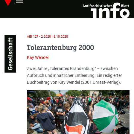
menu
Skip
Hauptmenü öffnen
to
main
content
AIB 127 - 2.2020 | 8.10.2020
Gesellschaft
Tolerantenburg 2000
Kay Wendel
Einleitung
Zwei Jahre „Tolerantes Brandenburg“ – zwischen
Aufbruch und inhaltlicher Entleerung. Ein redigierter
Buchbeitrag von Kay Wendel (2001 Unrast-Verlag).