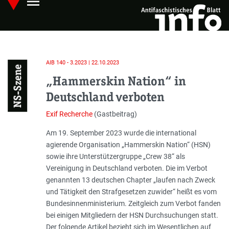
menu
Skip
Hauptmenü öffnen
to
main
content
AIB 140 - 3.2023 | 22.10.2023
NS-Szene
„Hammerskin Nation“ in
Deutschland verboten
Exif Recherche
(Gastbeitrag)
Einleitung
Am 19. September 2023 wurde die international
agierende Organisation „Hammerskin Nation“ (HSN)
sowie ihre Unterstützergruppe „Crew 38“ als
Vereinigung in Deutschland verboten. Die im Verbot
genannten 13 deutschen Chapter „laufen nach Zweck
und Tätigkeit den Strafgesetzen zuwider“ heißt es vom
Bundesinnenministerium. Zeitgleich zum Verbot fanden
bei einigen Mitgliedern der HSN Durchsuchungen statt.
Der folgende Artikel bezieht sich im Wesentlichen auf