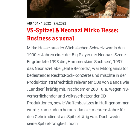
Bild: Screenshot Instagram
AIB 134 - 1.2022 | 9.6.2022
VS-Spitzel & Neonazi Mirko Hesse:
Business as usual
Mirko Hesse aus der Sächsischen Schweiz war in den
1990er Jahren einer der Big Player der Neonazi-Szene.
Er gründete 1993 die „Hammerskins Sachsen“, 1997
das Neonazi-Label „Hate Records“, war Mitorganisator
bedeutender RechtsRock-Konzerte und mischte in der
Produktion strafrechtlich relevanter CDs von Bands wie
„Landser“ kräftig mit. Nachdem er 2001 u.a. wegen NS-
verherrlichender und volksverhetzender CD-­
Produktionen, sowie Waffenbesitzes in Haft genommen
wurde, kam zudem heraus, dass er mehrere Jahre für
den Geheim­dienst als Spitzel tätig war. Doch weder
seine Spitzel-Tätigkeit, noch