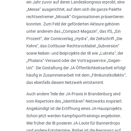
ein Jahr zuvor auf deren Landeskongress erprobt, eine
„Messe“ ausgerichtet, auf dem sich die ganze Palette
rechtsextremer „Mosaik“-Organisationen präsentieren
konnten. Zum Feld der geförderten Akteure gehören
unter anderem das „Compact-Magazin“, das IfS, „Ein
Prozent“, der Comicverlag „Hydra“, die Zeitschrift „Die
Kehre“, das Cottbuser Rechtsrocklabel „Subversion“
sowie Neben- und Beiprojekte der IB wie „Lukreta“, der
„Phalanx“-Versand oder der Vortragsservice „Gegen-
Uni“. Die Gestaltung der JA-Öffentlichkeitsarbeit erfolgt
häufig in Zusammenarbeit mit dem „Filmkunstkollektiv“,
das ebenfalls diesem Netzwerk entstammt.
Auch andere Teile der JA-Praxis in Brandenburg sind
vom Repertoire des „Identitären“-Netzwerks inspiriert.
Angekündigt ist die Eröffnung eines JA-Hausprojekts.
Schon jetzt werden Kampfsporttrainings angeboten.
Wie früher die IB posieren JA-Leute für Bannerdrops
und andere Fototermine. Bisher ist die Resonanz auf