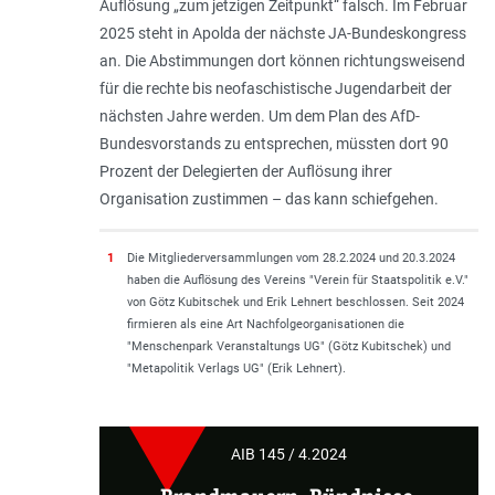
Auflösung „zum jetzigen Zeitpunkt“ falsch. Im Februar
2025 steht in Apolda der nächste JA-Bundeskongress
an. Die Abstimmungen dort können richtungsweisend
für die rechte bis neofaschistische Jugendarbeit der
nächsten Jahre werden. Um dem Plan des AfD-
Bundesvorstands zu entsprechen, müssten dort 90
Prozent der Delegierten der Auflösung ihrer
Organisation zustimmen – das kann schiefgehen.
1
Die Mitgliederversammlungen vom 28.2.2024 und 20.3.2024
haben die Auflösung des Vereins "Verein für Staatspolitik e.V."
von Götz Kubitschek und Erik Lehnert beschlossen. Seit 2024
firmieren als eine Art Nachfolgeorganisationen die
"Menschenpark Veranstaltungs UG" (Götz Kubitschek) und
"Metapolitik Verlags UG" (Erik Lehnert).
AIB 145 / 4.2024