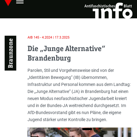
menu
Skip
Hauptmenü öffnen
to
main
content
AIB 145 - 4.2024 | 17.3.2025
Braunzone
Die „Junge Alternative“
Brandenburg
Einleitung
Parolen, Stil und Vorgehensweise sind von der
„Identitären Bewegung“ (IB) übernommen,
Infrastruktur und Personal kommen aus dem Landtag:
Die „Junge Alternative“ (JA) in Brandenburg hat einen
neuen Modus neofaschistischer Jugendarbeit kreiert
und in der Bundes-JA weitreichend durchgesetzt. Im
AfD-Bundesvorstand gibt es nun Pläne, die eigene
Jugend stärker unter Kontrolle zu bringen.