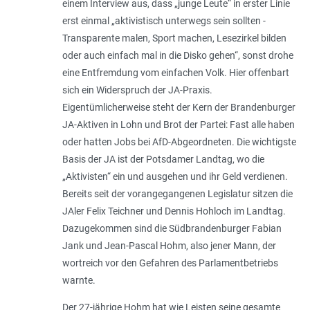
einem Interview aus, dass „junge Leute“ in erster Linie
erst einmal „aktivistisch unterwegs sein sollten -
Transparente malen, Sport machen, Lesezirkel bilden
oder auch einfach mal in die Disko gehen“, sonst drohe
eine Entfremdung vom einfachen Volk. Hier offenbart
sich ein Widerspruch der JA-Praxis.
Eigentümlicherweise steht der Kern der Brandenburger
JA-Aktiven in Lohn und Brot der Partei: Fast alle haben
oder hatten Jobs bei AfD-Abgeordneten. Die wichtigste
Basis der JA ist der Potsdamer Landtag, wo die
„Aktivisten“ ein und ausgehen und ihr Geld verdienen.
Bereits seit der vorangegangenen Legislatur sitzen die
JAler Felix Teichner und Dennis Hohloch im Landtag.
Dazugekommen sind die Südbrandenburger Fabian
Jank und Jean-Pascal Hohm, also jener Mann, der
wortreich vor den Gefahren des Parlamentbetriebs
warnte.
Der 27-jährige Hohm hat wie Leisten seine gesamte