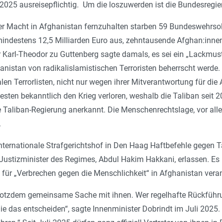
2025 ausreisepflichtig. Um die loszuwerden ist die Bundesregier
er Macht in Afghanistan fernzuhalten starben 59 Bundeswehrsol
indestens 12,5 Milliarden Euro aus, zehntausende Afghan:innen
 Karl­-Theodor zu Guttenberg sagte damals, es sei ein „Lackmust
anistan von radikalislamistischen Terroristen beherrscht werde.
alen Terrorlisten, nicht nur wegen ihrer Mitverantwortung für d
Westen bekanntlich den Krieg verloren, weshalb die Taliban seit 
 Taliban-Regierung anerkannt. Die Menschenrechtslage, vor allem 
.
Internationale Straf­gerichtshof in Den Haag Haftbefehle gege
 Justizminister des Regimes, Abdul Hakim Hakkani, erlassen. Es
 für „Verbrechen gegen die Menschlichkeit“ in Afghanistan veran
rotzdem gemeinsame Sache mit ihnen. Wer regelhafte Rückführ
ie das entscheiden“, sagte Innenminister Dobrindt im Juli 2025.