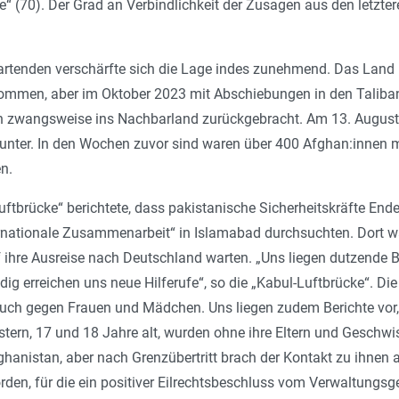
e“ (70). Der Grad an Verbindlichkeit der Zusagen aus den letzt
artenden verschärfte sich die Lage indes zunehmend. Das Land 
mmen, aber im Oktober 2023 mit Abschiebungen in den Taliban
 zwangsweise ins Nachbarland zurückgebracht. Am 13. August w
ter. In den Wochen zuvor sind waren über 400 Afghan:innen 
n.
-Luftbrücke“ berichtete, dass pakistanische Sicherheits­kräfte E
ternationale Zusammenarbeit“ in Islamabad durchsuchten. Dort
uf ihre Ausreise nach Deutschland warten. „Uns liegen dutzende
dig erreichen uns neue Hilferufe“, so die „Kabul-Luftbrücke“. Di
 auch gegen Frauen und Mädchen. Uns liegen zudem Berichte vor
tern, 17 und 18 Jahre alt, wurden ohne ihre Eltern und Geschwi
ghanistan, aber nach Grenzübertritt brach der Kontakt zu ihnen a
en, für die ein positiver Eilrechtsbeschluss vom Verwaltungsgeri