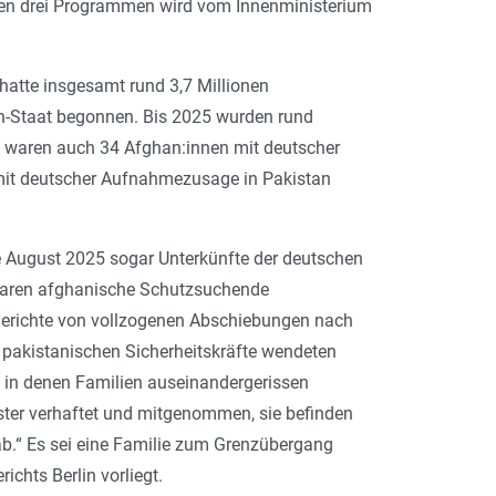
eren drei Programmen wird vom Innenministerium
hatte insgesamt rund 3,7 Millionen
-­Staat begonnen. Bis 2025 wurden rund
aren auch 34 Afgha­n­:innen mit deutscher
mit deutscher Aufnahmezusage in Pakistan
nde August 2025 sogar Unterkünfte der deutschen
 waren afghanische Schutzsuchende
 Berichte von vollzogenen Abschiebungen nach
e pakistanischen Sicherheitskräfte wendeten
, in denen Familien auseinandergerissen
ster verhaftet und mitgenommen, sie befinden
b.“ Es sei eine Familie zum Gren­­z­übergang
chts Berlin vorliegt.