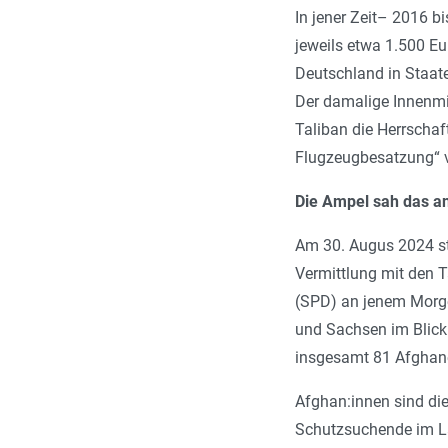
In jener Zeit– 2016 b
jeweils etwa 1.500 Eu
Deutschland in Staate
Der damalige Innenmi
Taliban die Herrschaf
Flugzeugbesatzung“ v
Die Ampel sah das a
Am 30. Augus 2024 st
Vermittlung mit den T
(SPD) an jenem Morge
und Sachsen im Blick 
insgesamt 81 Afghan
Af­gha­n:in­nen sind 
Schutzsuchende im Lan