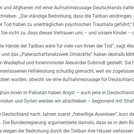
 und Afghanen mit einer Aufnahmezusage Deutschlands hatten 
rieben. „Die ständige Bedrohung, dass die Taliban eindringen, di
er Tod haben zu unerträglichen psychischen Traumata geführt,“ 
n Sie nicht zu, dass dieses Vertrauen uns – und unsere Kinder – 
ie Hände der Taliban wäre für viele von ihnen der Tod”, sagt A
yl“ und das „Patenschaftsnetzwerk Ortskräfte“ haben deshalb Mi
Wadephul und Innenminister Alexander Dobrindt gestellt. Sie h
nterlassenen Hilfeleistung schuldig gemacht, weil sie zugelas
ben wurden, obwohl sie eine Aufnahmezusage für Deutschland 
fghan:innen in Pakistan haben Angst – auch jene in Deutschlan
nistan und Syrien werden wir abschieben – beginnend mit Straf
 Deutschland nach Jahren zuerst „freiwillige Ausreisen“, kurz
Die Bundesregierung argumentierte damals, dass es in dem Bü
ie wegen der Bedrohung durch die Taliban ihre Häuser verlassen