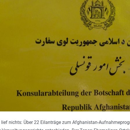
ief nichts: Über 22 Eil­an­träge zum Afg­ha­nistan-Auf­nah­me­pr