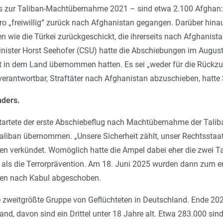
is zur Taliban-­Machtübernahme 2021 – sind etwa 2.100 Af­gha­n
ro „freiwillig“ zurück nach Afghanistan gegangen. Darüber hin
n wie die Türkei zurückgeschickt, die ihrerseits nach Afghanist
nister Horst Seehofer (CSU) hatte die Abschiebungen im August
t in dem Land übernommen hatten. Es sei „weder für die Rückzuf
erantwortbar, Straftäter nach Afghanistan abzuschieben, hatte
nders.
artete der erste Abschiebeflug nach Machtübernahme der Taliban
aliban übernommen. „Unsere Sicherheit zählt, unser Rechtsstaat
n verkündet. Womöglich hatte die Ampel dabei eher die zwei T
als die Terrorprävention. Am 18. Juni 2025 wurden dann zum er
en nach Kabul abgeschoben.
die zweitgrößte Gruppe von Geflüchteten in Deutschland. Ende 2
d, davon sind ein Drittel unter 18 Jahre alt. Etwa 283.000 sind