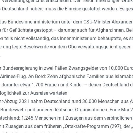
 Verwaltungsgerichts entschieden. Der Tenor: Ehemaligen Ortskr
eutschland haben, muss die Einreise gestattet werden. Es ges
 das Bundesinnenministerium unter dem CSU-Minister Alexander
r Geflüchtete gestoppt – darunter auch für Afghan:innen. Bei
n teils nicht vollständig, das Innenministerium behauptete, es s
erung legte Beschwerde vor dem Oberverwaltungsgericht gegen d
g.
der Bundesregierung in zwei Fällen Zwangsgelder von 10.000 Eu
­Airlines-Flug. An Bord: Zehn afghanische Familien aus Islama
 darunter etwa 1.700 Frauen und Kinder – denen Deutschland die
Möglichkeit zur Ausreise warteten.
-Abzug 2021 nahm Deutschland rund 36.000 Menschen aus Afg
er Bundeswehr und anderer deutscher Organisationen. Ende Mai 2
eutschland: 1.245 Menschen mit Zusagen aus dem verbindlich
it Zusagen aus dem früheren „Ortskräfte-Programm (297), der „