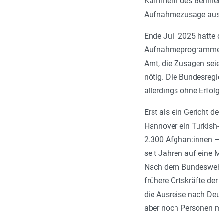
Kammern des Berliner
Aufnahmezusage aus D
Ende Juli 2025 hatte
Aufnahmeprogramme fü
Amt, die Zusagen seie
nötig. Die Bundesregi
allerdings ohne Erfol
Erst als ein Gericht 
Hannover ein Turkish-
2.300 Afghan:innen –
seit Jahren auf eine 
Nach dem Bundeswehr
frühere Ortskräfte d
die Ausreise nach D
aber noch Personen m