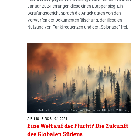
Januar 2024 errangen diese einen Etappensieg: Ein
Berufungsgericht sprach die Angeklagten von den
Vorwürfen der Dokumentenfälschung, der illegalen
Nutzung von Funkfrequenzen und der „Spionage“ frei.
(Bild: flickr.com; Duncan Rawlinson - Duncan.co; CC BY-NC 2.0 Deed)
AIB 140 - 3.2023 | 9.1.2024
Eine Welt auf der Flucht? Die Zukunft
des Globalen Südens