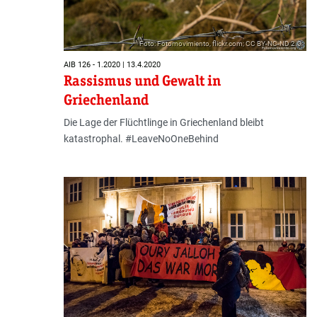
Foto: Fotomovimiento, flickr.com; CC BY-NC-ND 2.0
AIB 126 - 1.2020 | 13.4.2020
Rassismus und Gewalt in
Griechenland
Die Lage der Flüchtlinge in Griechenland bleibt
katastrophal. #LeaveNoOneBehind