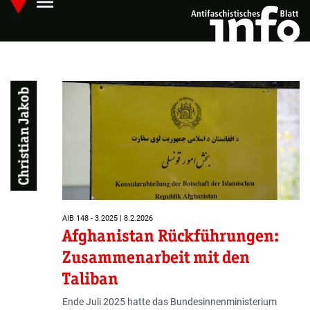
menu
Skip
Hauptmenü öffnen
to
main
content
Christian Jakob
AIB 148 - 3.2025 | 8.2.2026
Afghanistan Rückführungen:
Zusammenarbeit mit den
Taliban
Ende Juli 2025 hatte das Bundesinnenministerium