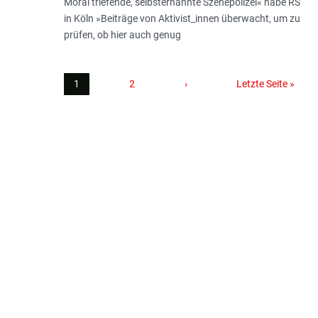
Moral triefende, selbsternannte Szenepolizei« habe RS
in Köln »Beiträge von Aktivist_innen überwacht, um zu
prüfen, ob hier auch genug
1
2
›
Letzte Seite »