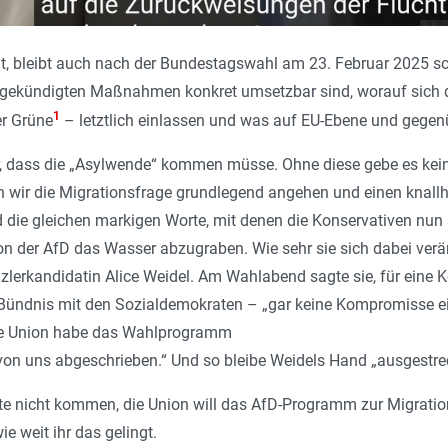
 bleibt auch nach der Bundestagswahl am 23. Februar 2025 schw
ekündigten Maßnahmen konkret umsetzbar sind, worauf sich di
1
r Grüne
– letztlich einlassen und was auf EU-Ebene und gegenüb
ar, dass die „Asylwende“ kommen müsse. Ohne diese gebe es kein
wir die Migrationsfrage grundlegend angehen und einen knallhar
 die gleichen markigen Worte, mit denen die Konservativen nun s
on der AfD das Wasser abzugraben. Wie sehr sie sich dabei ver
zlerkandidatin Alice Weidel. Am Wahlabend sagte sie, für eine K
 Bündnis mit den Sozialdemokraten – „gar keine Kompromisse ei
Die Union habe das Wahlprogramm
von uns abgeschrieben.“ Und so bleibe Weidels Hand „ausgestre
rste nicht kommen, die Union will das AfD-Programm zur Migrat
ie weit ihr das gelingt.