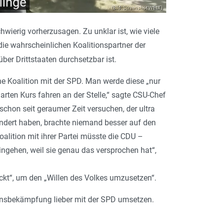
(Bild: Screenshot WELT)
ierig vorherzusagen. Zu unklar ist, wie viele
e wahrscheinlichen Koalitionspartner der
er Drittstaaten durchsetzbar ist.
e Koalition mit der SPD. Man werde diese „nur
ten Kurs fahren an der Stelle,“ sagte CSU-Chef
chon seit geraumer Zeit versuchen, der ultra
ändert haben, brachte niemand besser auf den
oalition mit ihrer Partei müsste die CDU –
ngehen, weil sie genau das versprochen hat“,
ckt“, um den „Willen des Volkes umzusetzen“.
ionsbekämpfung lieber mit der SPD umsetzen.