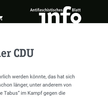
ing_cart
öffnen
Warenkorb öffnen
der CDU
hrlich werden könnte, das hat sich
 schon länger, unter anderem von
ine Tabus“ im Kampf gegen die