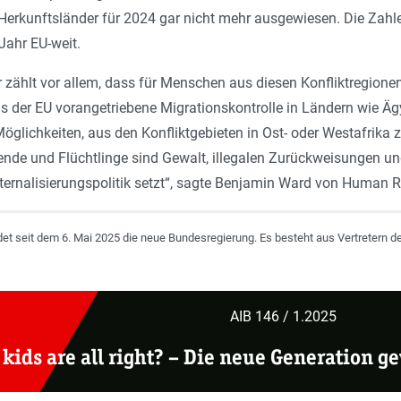
 Herkunftsländer für 2024 gar nicht mehr ausgewiesen. Die Zahlen
Jahr EU-weit.
zählt vor allem, dass für Menschen aus diesen Konfliktregionen
 der EU vorangetriebene Migrationskontrolle in Ländern wie Äg
öglichkeiten, aus den Konfliktgebieten in Ost- oder Westafrika zu
ende und Flüchtlinge sind Gewalt, illegalen Zurückweisungen un
ernalisierungspolitik setzt“, sagte Benjamin Ward von Human R
det seit dem 6. Mai 2025 die neue Bundesregierung. Es besteht aus Vertretern d
AIB 146 / 1.2025
 kids are all right? – Die neue Generation g