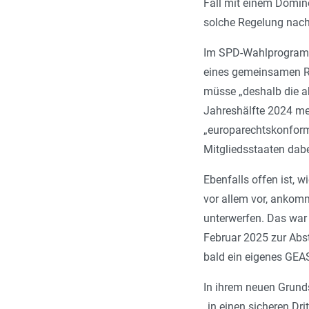
Fall mit einem Domino
solche Regelung nach 
Im SPD-Wahlprogramm
eines gemeinsamen Rau
müsse „deshalb die ab
Jahreshälfte 2024 me
„europarechtskonform
Mitgliedsstaaten dabei
Ebenfalls offen ist,
vor allem vor, ankom
unterwerfen. Das war 
Februar 2025 zur Abs
bald ein eigenes GEA
In ihrem neuen Grun
„in einen sicheren Dr