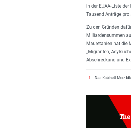
in der EUAA-Liste der
Tausend Anträge pro 
Zu den Gründen dafür 
Milliardensummen aus
Mauretanien hat die M
„Migranten, Asylsuch
Abschreckung und Ext
1
Das Kabinett Merz bil
The