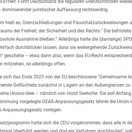
-Effekt: Führt Deutschland die regulären Grenzkontrollen wiede
dominierender juristischer Auffassung rechtswidrig.
 hieß es, Grenzschließungen und Pauschalzurückweisungen a
ms der Freiheit, der Sicherheit und des Rechts.“ Die befristet
solute Ausnahme bleiben.“ Allerdings hatte die (damalige) SPD
hrfach durchblicken lassen, dass sie weitergehende Zurückweis
“ geschehe – etwa dann also, wenn das EU-Recht entsprechend 
 mitziehen, ist allerdings offen.
 wie sich das Ende 2023 von der EU beschlossene "Gemeinsame As
mende Geflüchtete zunächst in Lagern an den Außengrenzen zu i
eine Unions-Idee – nämlich von Horst Seehofer. Sie soll Anfang 
timmung vorgelegte GEAS-Anpassungsgesetz lehnte die Union ind
S-Anpassungsgesetz vorlegen.
dsatzprogramm hatte sich die CDU vorgenommen, dass alle in
ittstaat überführt werden und dort ein Verfahren durchlaufen“ so