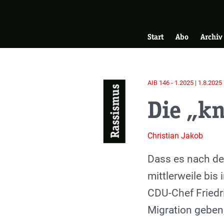
Skip
Zur Startseite
to
Hauptnavigati
main
Start
Abo
Archiv
content
AIB 146 - 1.2025 | 1.8.2025
Rassismus
Die „kn
Christian Jakob
Einleitung
Dass es nach der
mittlerweile bis
CDU-Chef Friedr
Migration geben,