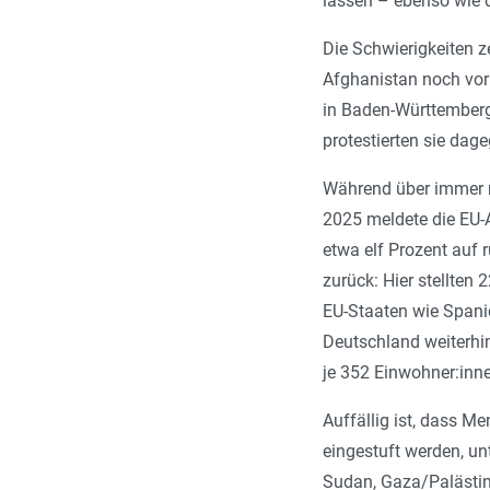
lassen – ebenso wie 
Die Schwierigkeiten z
Afghanistan noch vor
in Baden-Württemberg
protestierten sie dag
Während über immer n
2025 meldete die EU-
etwa elf Prozent auf 
zurück: Hier stellten
EU-Staaten wie Spanie
Deutschland weiterhin
je 352 Einwohner:inne
Auffällig ist, dass M
eingestuft werden, u
Sudan, Gaza/Palästin