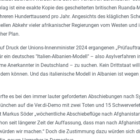
hlag ist eine exakte Kopie des gescheiterten britischen Ruanda-M
eren Hunderttausend pro Jahr. Angesichts des kläglichen Scheit
ellen Abkehr vieler afrikanischer Regierungen vom Westen und 
her Plan.
 auf Druck der Unions-Innenminister 2024 ergangenen „Prüfauft
 ein deutsches "Italien-Albanien-Modell" – also Asylverfahren in
e Anerkannter in Deutschland – zu suchen. Kein Drittstaat will
rn können. Und das italienische Modell in Albanien ist wegen j
rfte es bei den immer lauter geforderten Abschiebungen nach 
ünchen auf die Ver.di-Demo mit zwei Toten und 15 Schwerverlet
t Markus Söder „wöchentliche Abschiebeflüge nach Afghanistan“
schon seit längerer Zeit der Auffassung, dass man nach Afghani
 würden wir machen.“ Doch die Zustimmung dazu würden sich die