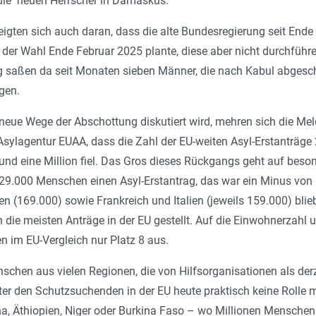
die neuen Herrscher in Damaskus.
eigten sich auch daran, dass die alte Bundesregierung seit En
 der Wahl Ende Februar 2025 plante, diese aber nicht durchfüh
 saßen da seit Monaten sieben Männer, die nach Kabul abgesch
egen.
eue Wege der Abschottung diskutiert wird, mehren sich die Me
Asylagentur EUAA, dass die Zahl der EU-weiten Asyl-Erstanträg
rund eine Million fiel. Das Gros dieses Rückgangs geht auf beso
 229.000 Menschen einen Asyl-Erstantrag, das war ein Minus von
n (169.000) sowie Frankreich und Italien (jeweils 159.000) bli
 die meisten Anträge in der EU gestellt. Auf die Einwohnerzah
n im EU-Vergleich nur Platz 8 aus.
enschen aus vielen Regionen, die von Hilfsorganisationen als de
nter den Schutzsuchenden in der EU heute praktisch keine Rolle
a, Äthiopien, Niger oder Burkina Faso – wo Millionen Menschen 