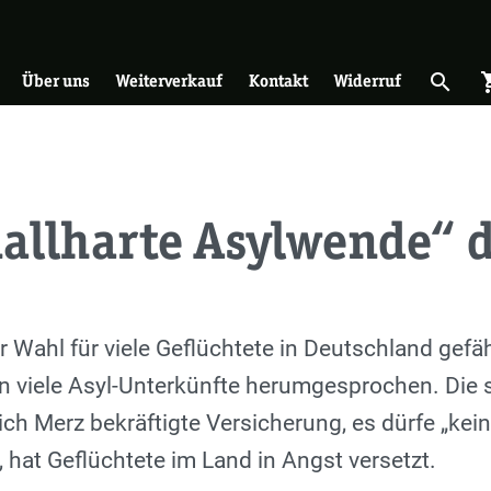
on
search
shopp
Suche 
Über uns
Weiterverkauf
Kontakt
Widerruf
allharte Asylwende“ 
 Wahl für viele Geflüchtete in Deutschland gefä
 in viele Asyl-Unterkünfte herumgesprochen. Die
ich Merz bekräftigte Versicherung, es dürfe „ke
 hat Geflüchtete im Land in Angst versetzt.