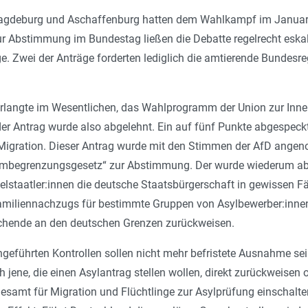
agdeburg und Aschaffenburg hatten dem Wahlkampf im Januar 
r Abstimmung im Bundestag ließen die Debatte regelrecht eskal
. Zwei der Anträge forderten lediglich die amtierende Bundesre
erlangte im Wesentlichen, das Wahlprogramm der Union zur Inne
 der Antrag wurde also abgelehnt. Ein auf fünf Punkte abgespeckt
Migration. Dieser Antrag wurde mit den Stimmen der AfD ang
ombegrenzungsgesetz“ zur Abstimmung. Der wurde wiederum ab
elstaatler:innen die deutsche Staatsbürgerschaft in gewissen Fä
miliennachzugs für bestimmte Gruppen von Asylbewerber:innen w
ende an den deutschen Grenzen zurückweisen.
geführten Kontrollen sollen nicht mehr befristete Ausnahme sei
ch jene, die einen Asylantrag stellen wollen, direkt zurückweise
samt für Migration und Flüchtlinge zur Asylprüfung einschalte