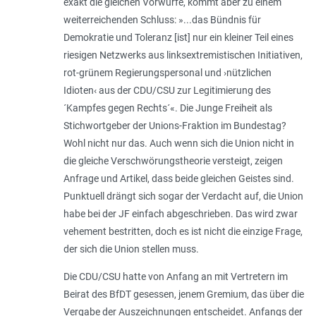
exakt die gleichen Vorwürfe, kommt aber zu einem
weiterreichenden Schluss: »...das Bündnis für
Demokratie und Toleranz [ist] nur ein kleiner Teil eines
riesigen Netzwerks aus linksextremistischen Initiativen,
rot-grünem Regierungspersonal und ›nützlichen
Idioten‹ aus der CDU/CSU zur Legitimierung des
´Kampfes gegen Rechts´«. Die Junge Freiheit als
Stichwortgeber der Unions-Fraktion im Bundestag?
Wohl nicht nur das. Auch wenn sich die Union nicht in
die gleiche Verschwörungstheorie versteigt, zeigen
Anfrage und Artikel, dass beide gleichen Geistes sind.
Punktuell drängt sich sogar der Verdacht auf, die Union
habe bei der JF einfach abgeschrieben. Das wird zwar
vehement bestritten, doch es ist nicht die einzige Frage,
der sich die Union stellen muss.
Die CDU/CSU hatte von Anfang an mit Vertretern im
Beirat des BfDT gesessen, jenem Gremium, das über die
Vergabe der Auszeichnungen entscheidet. Anfangs der