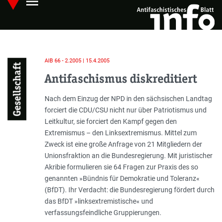
menu
Skip
Hauptmenü öffnen
to
main
content
AIB 66 - 2.2005 | 15.4.2005
Gesellschaft
Antifaschismus diskreditiert
Einleitung
Nach dem Einzug der NPD in den sächsischen Landtag
forciert die CDU/CSU nicht nur über Patriotismus und
Leitkultur, sie forciert den Kampf gegen den
Extremismus – den Linksextremismus. Mittel zum
Zweck ist eine große Anfrage von 21 Mitgliedern der
Unionsfraktion an die Bundesregierung. Mit juristischer
Akribie formulieren sie 64 Fragen zur Praxis des so
genannten »Bündnis für Demokratie und Toleranz«
(BfDT). Ihr Verdacht: die Bundesregierung fördert durch
das BfDT »linksextremistische« und
verfassungsfeindliche Gruppierungen.