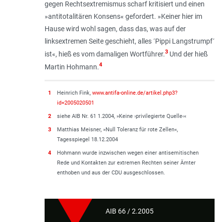
gegen Rechtsextremismus scharf kritisiert und einen
»antitotalitären Konsens« gefordert. »Keiner hier im
Hause wird wohl sagen, dass das, was auf der
linksextremen Seite geschieht, alles ´Pippi Langstrumpf´
3
ist«, hieß es vom damaligen Wortführer.
Und der hieß
4
Martin Hohmann.
1
Heinrich Fink,
www.antifa-online.de/artikel.php3?
id=2005020501
2
siehe AIB Nr. 61 1.2004, »Keine ›privilegierte Quelle‹«
3
Matthias Meisner, »Null Toleranz für rote Zellen«,
Tagesspiegel 18.12.2004
4
Hohmann wurde inzwischen wegen einer antisemitischen
Rede und Kontakten zur extremen Rechten seiner Ämter
enthoben und aus der CDU ausgeschlossen.
AIB 66 / 2.2005