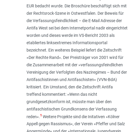
EUR bedacht wurde. Die Broschüre beschäftigt sich mit
der Rechtsrock-Szene in Ostwestfalen. Der Beweis für
die Verfassungsfeindlichkeit – die E-Mail Adresse der
Antifa West sei bei dem Internetportal nadir eingerichtet
worden und dieses werde im VS-Bericht 2003 als
etabliertes linksextremes Informationsportal
bezeichnet. Ein weiteres Beispiel liefert die Zeitschrift
»Der Rechte Rand«. Der Preisträger von 2001 wird für
die Zusammenarbeit mit der »verfassungsfeindlichen
Vereinigung der Verfolgten des Naziregimes – Bund der
Antifaschistinnen und Antifaschisten« (VVN-BdA)
kritisiert. Ein Umstand, den die Zeitschrift Antifa
treffend kommentiert: »Wenn das nicht
grundgesetzkonform ist, müsste man über den
antifaschistischen Grundkonsens der Verfassung
1
reden«.
Weitere Projekte sind die Initativen »Kölner
Appell gegen Rassismus«, der Verein »Pfeffer und Salz
Angermünde« und der »Internationale Jugendverein