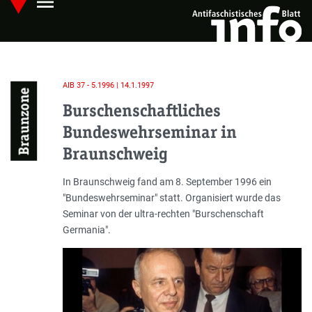
menu
Skip
Hauptmenü öffnen
to
main
content
AIB 37 - 5.1996 | 14.1.1997
Braunzone
Burschenschaftliches
Bundeswehrseminar in
Braunschweig
Einleitung
In Braunschweig fand am 8. September 1996 ein
"Bundeswehrseminar" statt. Organisiert wurde das
Seminar von der ultra-rechten "Burschenschaft
Germania".