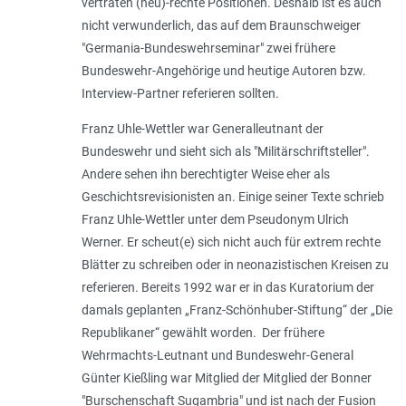
vertraten (neu)-rechte Positionen. Deshalb ist es auch
nicht verwunderlich, das auf dem Braunschweiger
"Germania-Bundeswehrseminar" zwei frühere
Bundeswehr-Angehörige und heutige Autoren bzw.
Interview-Partner referieren sollten.
Franz Uhle-Wettler war Generalleutnant der
Bundeswehr und sieht sich als "Militärschriftsteller".
Andere sehen ihn berechtigter Weise eher als
Geschichtsrevisionisten an. Einige seiner Texte schrieb
Franz Uhle-Wettler unter dem Pseudonym Ulrich
Werner. Er scheut(e) sich nicht auch für extrem rechte
Blätter zu schreiben oder in neonazistischen Kreisen zu
referieren. Bereits 1992 war er in das Kuratorium der
damals geplanten „Franz-Schönhuber-Stiftung“ der „Die
Republikaner“ gewählt worden.
Der frühere
Wehrmachts-Leutnant und Bundeswehr-General
Günter Kießling war Mitglied der Mitglied der Bonner
"Burschenschaft Sugambria" und ist nach der Fusion