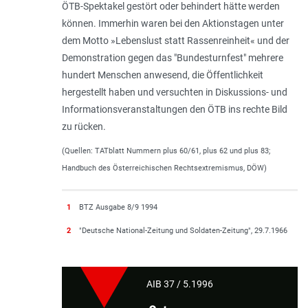
ÖTB-Spektakel gestört oder behindert hätte werden
können. Immerhin waren bei den Aktionstagen unter
dem Motto »Lebenslust statt Rassenreinheit« und der
Demonstration gegen das "Bundesturnfest" mehrere
hundert Menschen anwesend, die Öffentlichkeit
hergestellt haben und versuchten in Diskussions- und
Informationsveranstaltungen den ÖTB ins rechte Bild
zu rücken.
(Quellen: TATblatt Nummern plus 60/61, plus 62 und plus 83;
Handbuch des Österreichischen Rechtsextremismus, DÖW)
1
BTZ Ausgabe 8/9 1994
2
"Deutsche National-Zeitung und Soldaten-Zeitung", 29.7.1966
AIB 37 / 5.1996