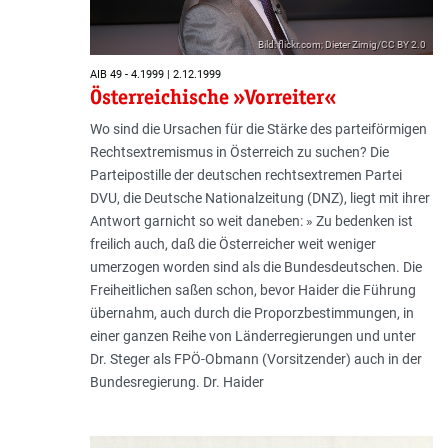
Bild: flickr.com; Dieter Zirnig/CC BY 2.0
AIB 49 - 4.1999 | 2.12.1999
Österreichische »Vorreiter«
Wo sind die Ursachen für die Stärke des parteiförmigen
Rechtsextremismus in Österreich zu suchen? Die
Parteipostille der deutschen rechtsextremen Partei
DVU, die Deutsche Nationalzeitung (DNZ), liegt mit ihrer
Antwort garnicht so weit daneben: » Zu bedenken ist
freilich auch, daß die Österreicher weit weniger
umerzogen worden sind als die Bundesdeutschen. Die
Freiheitlichen saßen schon, bevor Haider die Führung
übernahm, auch durch die Proporzbestimmungen, in
einer ganzen Reihe von Länderregierungen und unter
Dr. Steger als FPÖ-Obmann (Vorsitzender) auch in der
Bundesregierung. Dr. Haider