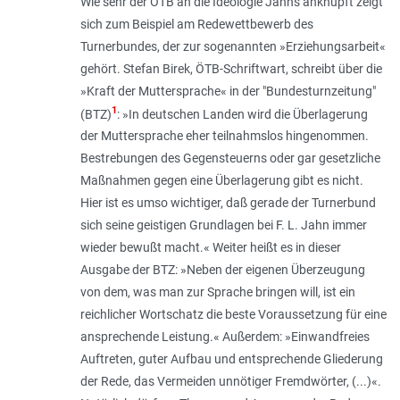
Wie sehr der ÖTB an die Ideologie Jahns anknüpft zeigt
sich zum Beispiel am Redewettbewerb des
Turnerbundes, der zur sogenannten »Erziehungsarbeit«
gehört. Stefan Birek, ÖTB-Schriftwart, schreibt über die
»Kraft der Muttersprache« in der "Bundesturnzeitung"
1
(BTZ)
: »In deutschen Landen wird die Überlagerung
der Muttersprache eher teilnahmslos hingenommen.
Bestrebungen des Gegensteuerns oder gar gesetzliche
Maßnahmen gegen eine Überlagerung gibt es nicht.
Hier ist es umso wichtiger, daß gerade der Turnerbund
sich seine geistigen Grundlagen bei F. L. Jahn immer
wieder bewußt macht.« Weiter heißt es in dieser
Ausgabe der BTZ: »Neben der eigenen Überzeugung
von dem, was man zur Sprache bringen will, ist ein
reichlicher Wortschatz die beste Voraussetzung für eine
ansprechende Leistung.« Außerdem: »Einwandfreies
Auftreten, guter Aufbau und entsprechende Gliederung
der Rede, das Vermeiden unnötiger Fremdwörter, (...)«.