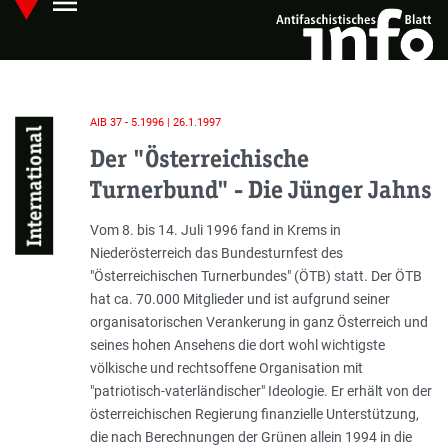
menu
Skip
Hauptmenü öffnen
to
main
content
AIB 37 - 5.1996 | 26.1.1997
International
Der "Österreichische
Turnerbund" - Die Jünger Jahns
Einleitung
Vom 8. bis 14. Juli 1996 fand in Krems in
Niederösterreich das Bundesturnfest des
"
Österreichischen Turnerbundes"
(ÖTB) statt. Der ÖTB
hat ca. 70.000 Mitglieder und ist aufgrund seiner
organisatorischen Verankerung in ganz Österreich und
seines hohen Ansehens die dort wohl wichtigste
völkische und rechtsoffene Organisation mit
"patriotisch-vaterländischer" Ideologie. Er erhält von der
österreichischen Regierung finanzielle Unterstützung,
die nach Berechnungen der Grünen allein 1994 in die