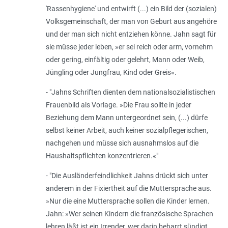
'Rassenhygiene' und entwirft (...) ein Bild der (sozialen)
Volksgemeinschaft, der man von Geburt aus angehöre
und der man sich nicht entziehen könne. Jahn sagt für
sie müsse jeder leben, »er sei reich oder arm, vornehm
oder gering, einfältig oder gelehrt, Mann oder Weib,
Jüngling oder Jungfrau, Kind oder Greis«.
- "Jahns Schriften dienten dem nationalsozialistischen
Frauenbild als Vorlage. »Die Frau sollte in jeder
Beziehung dem Mann untergeordnet sein, (...) dürfe
selbst keiner Arbeit, auch keiner sozialpflegerischen,
nachgehen und müsse sich ausnahmslos auf die
Haushaltspflichten konzentrieren.«"
- "Die Ausländerfeindlichkeit Jahns drückt sich unter
anderem in der Fixiertheit auf die Muttersprache aus.
»Nur die eine Muttersprache sollen die Kinder lernen.
Jahn: »Wer seinen Kindern die französische Sprachen
lehren läßt ist ein Irrender, wer darin beharrt sündigt