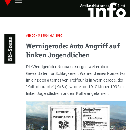
menu
Skip
Hauptmenü öffnen
to
main
content
AIB 37 - 5.1996 | 6.1.1997
NS-Szene
Wernigerode: Auto Angriff auf
linken Jugendlichen
Einleitung
Die Wernigeröder Neonazis sorgen weiterhin mit
Gewalttaten für Schlagzeilen. Während eines Konzertes
im einzigen alternativen Treffpunkt in Wernigerode, der
"Kulturbaracke" (KuBa), wurde am 19. Oktober 1996 ein
linker Jugendlicher vor dem KuBa angefahren.