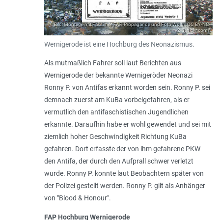
(Bild: Montage mit Faksimile FAP-Propaganda und Foto Wolfi.; CC BY-NC
2.0; flickr.com)
Wernigerode ist eine Hochburg des Neonazismus.
Als mutmaßlich Fahrer soll laut Berichten aus
Wernigerode der bekannte Wernigeröder Neonazi
Ronny P. von Antifas erkannt worden sein. Ronny P. sei
demnach zuerst am KuBa vorbeigefahren, als er
vermutlich den antifaschistischen Jugendlichen
erkannte. Daraufhin habe er wohl gewendet und sei mit
ziemlich hoher Geschwindigkeit Richtung KuBa
gefahren. Dort erfasste der von ihm gefahrene PKW
den Antifa, der durch den Aufprall schwer verletzt
wurde. Ronny P. konnte laut Beobachtern später von
der Polizei gestellt werden. Ronny P. gilt als Anhänger
von "Blood & Honour".
FAP Hochburg Wernigerode