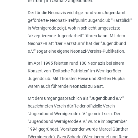
ter­front") im Ostharz angebunden.
Der für die Neonazis wichtige -und vom Jugendamt
geförderte- Neonazi-Treffpunkt Jugendclub "Harzblick"
in Wernigerode zeigt, wohin schlecht umgesetzte
"akzeptierende Jugendarbeit" führen kann. Mit dem
Neonazi-Blatt "Der Harzsturm" hat der "Jugendbund
e.V." sogar eine eigene Neonazi-Vereins-Publikation.
Im April 1995 feierten rund 100 Neonazis bei einem
Konzert von "Doitsche Patrioten" im Wernigeröder
Jugendclub. Mit Thorsten Heise und Steffen Hupka
waren auch führende Neonazis zu Gast.
Mit dem umgangssprachlich als "Jugendbund e.V."
bezeichneten Verein dürfte der offizielle Verein
"Jugendbund Wernigerode e.V." gemeint sein. Der
"Jugendbund Wernigerode e.V." wurde im September
1994 gegründet. Vorsitzender wurde Marcel Günther
(Wernigerode). Sven Schade (Wernigerode) und Rene