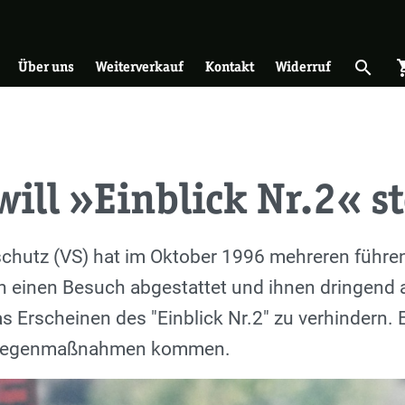
on
search
shopp
Suche 
Über uns
Weiterverkauf
Kontakt
Widerruf
will »Einblick Nr.2« 
chutz (VS) hat im Oktober 1996 mehreren führe
en einen Besuch abgestattet und ihnen dringend 
s Erscheinen des "Einblick Nr.2" zu verhindern.
 Gegenmaßnahmen kommen.