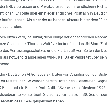
der BRD« befassen und Privatadressen von »feindlichen« Richter
entlichen. Er sollte über ein niederländisches Postfach in Deuts
 laufen lassen. Als einer der treibenden Akteure hinter dem "Ein
Niederlanden.
ch etwas wird, ist unklar, denn einige der angesprochen Neonaz
anze Geschichte. Thomas Wulff verbreitet über das JN-Blatt "Ei
p des Verfassungsschutzes und erklärt, »daß von Seiten der De
ch als notwendig angesehen wird«. Kai Dalek verbreitet über sei
Thema.
er »Deutschen Aktionsbasis«, Daten von Angehörigen der Sicher
eit feststellbar. So wurden bereits Daten des »Beamteten Gegn
VS-Berlin hat die Berliner "Anti-Antifa"-Szene seit spätestens 19
Polizeibeamte konzentriert. Sie soll »allein bis zum 30. Septembe
Beamten des LKAs« gespeichert haben.