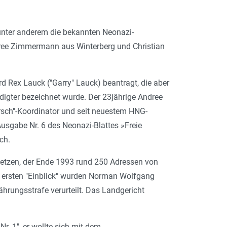
unter anderem die bekannten Neonazi-
dree Zimmermann aus Winterberg und Christian
d Rex Lauck ("Garry" Lauck) beantragt, die aber
igter bezeichnet wurde. Der 23jährige Andree
rsch"-Koordinator und seit neuestem HNG-
Ausgabe Nr. 6 des Neonazi-Blattes »Freie
rch.
ortsetzen, der Ende 1993 rund 250 Adressen von
n ersten "Einblick" wurden Norman Wolfgang
ungsstrafe verurteilt. Das Landgericht
Nr. 1", er wollte sich mit dem