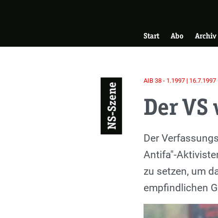
Skip
Zur Startseite
to
Hauptnavigati
main
Start
Abo
Archiv
content
AIB 38 - 1.1997 | 16.7.1997
NS-Szene
Der VS 
Einleitung
Der Verfassungs
Antifa"-Aktivist
zu setzen, um da
empfindlichen