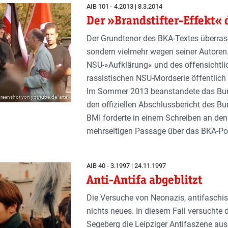
AIB 101 - 4.2013 | 8.3.2014
Der »Brandstifter-Effekt«
Der Grundtenor des BKA-Textes überrasc
sondern vielmehr wegen seiner Autoren
NSU-»Aufklärung« und des offensichtl
rassistischen NSU-Mordserie öffentlich
Im Sommer 2013 beanstandete das Bun
Screenshot von youtube.de/arte
den offiziellen Abschlussbericht des
BMI forderte in einem Schreiben an den
mehrseitigen Passage über das BKA-Pos
AIB 40 - 3.1997 | 24.11.1997
Anti-Antifa abgeblitzt
Die Versuche von Neonazis, antifaschis
nichts neues. In diesem Fall versuchte
Segeberg die Leipziger Antifaszene au