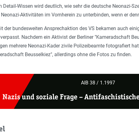
 Detail-Wissen wird deutlich, wie sehr die deutsche Neonazi-Sz
t, Neonazi-Aktivitäten im Vornherein zu unterbinden, wenn er denn
it der bundesweiten Ansprechaktion des VS bekamen auch einige B
verpasst. Nachdem ein Aktivist der Berliner "Kameradschaft Beu
en mehrere Neonazi-Kader zivile Polizeibeamte fotografiert hat
adschaft Beusselkiez", allerdings ohne die Fotos zu finden.
AIB 38 / 1.1997
Nazis und soziale Frage
– A
ntifaschistisch
el