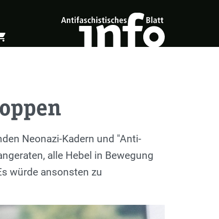
ing_cart
öffnen
Warenkorb öffnen
stoppen
nden Neonazi-Kadern und "Anti-
angeraten, alle Hebel in Bewegung
 Es würde ansonsten zu