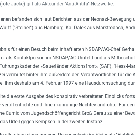
te Jacke) gilt als Akteur der "Anti-Antifa"-Netzwerke.
enen befanden sich laut Berichten aus der Neonazi-Bewegung 
ulff ("Steiner") aus Hamburg, Kai Dalek aus Marktrodach, An
ubnis für einen Besuch beim inhaftierten NSDAP/AO-Chef Gerhar
l er als Kontaktperson im NSDAP/AO-Umfeld und als Mitbeschuld
Führungskader der »Sauerländer Aktionsfront« (SAF), "Hess-Ma
lizei vermutet hinter ihm außerdem den Verantwortlichen für die 
ei ihm deshalb am 4. Februar 1997 eine Hausdurchsuchung du
ollte die erste Ausgabe des konspirativ verbreiteten Einblicks f
« veröffentlichte und ihnen »unruhige Nächte« androhte. Für de
 Cumic vom Jugendschöffengericht Groß Gerau zu einer Bewähr
das Urteil gegen Kempken in der zweiten Instanz.
tte allerdings einen anderen Personenkreis im Visier als "Einblick 