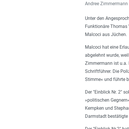
Andree Zimmermann (ro
Unter den Angesproch
Funktionäre Thomas W
Malcoci aus Jüchen.
Malcoci hat eine Erla
abgelehnt wurde, wei
Zimmermann ist u.a. 
Schriftführer. Die Po
Stimme« und führte b
Der "Einblick Nr. 2" s
»politischen Gegnern
Kempken und Stephane
Darmstadt bestätigte 
Der "Einblick Nr.2" ha