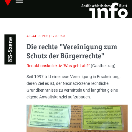
menu
Skip
Hauptmenü öffnen
to
main
content
AIB 44 - 3.1998 | 17.8.1998
NS-Szene
Die rechte "Vereinigung zum
Schutz der Bürgerrechte"
Redaktionskollektiv "Was geht ab?"
(Gastbeitrag)
Einleitung
Seit 1997 tritt eine neue Vereinigung in Erscheinung,
deren Ziel es ist, der Neonazi-Szene rechtliche
Grundkenntnisse zu vermitteln und langfristig eine
eigene Anwaltskanzlei aufzubauen.