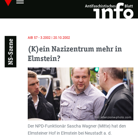
menu
Skip
Hauptmenü öffnen
to
main
content
AIB 57 - 3.2002 | 20.10.2002
NS-Szene
(K)ein Nazizentrum mehr in
Elmstein?
Bild: attenzione-photo.com
Der NPD-Funktionär Sascha Wagner (Mitte) hat den
Elmsteiner Hof in Elmstein bei Neustadt a. d.