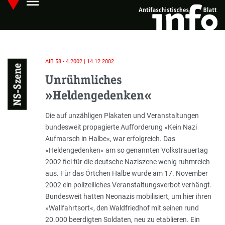
menu
Skip
Hauptmenü öffnen
to
main
content
AIB 58 - 4.2002 | 14.12.2002
NS-Szene
Unrühmliches
»Heldengedenken«
Einleitung
Die auf unzähligen Plakaten und Veranstaltungen
bundesweit propagierte Aufforderung »Kein Nazi
Aufmarsch in Halbe«, war erfolgreich. Das
»Heldengedenken« am so genannten Volkstrauertag
2002 fiel für die deutsche Naziszene wenig ruhmreich
aus. Für das Örtchen Halbe wurde am 17. November
2002 ein polizeiliches Veranstaltungsverbot verhängt.
Bundesweit hatten Neonazis mobilisiert, um hier ihren
»Wallfahrtsort«, den Waldfriedhof mit seinen rund
20.000 beerdigten Soldaten, neu zu etablieren. Ein