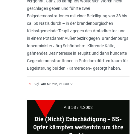
vergönnt. Ganz so kampflos wollte sich Worch nicht
geschlagen geben und führte zwei
Folgedemonstrationen mit einer Beteiligung von 38 bis
ca. 50 Nazis durch – in der brandenburgischen
Kleinstgemeinde Teupitz gegen den Amtsdirektor, und
in einem Potsdamer Außenbezirk gegen Brandenburgs
Innenminister Jörg Schönbohm. Klirrende Kälte,
gähnendes Desinteresse in Teupitz und dann hunderte
GegendemonstrantInnen in Potsdam dürften kaum für
Begeisterung bei den »Kameraden« gesorgt haben.
1
Vgl. AIB Nr. 20a, 21 und 56
AIB 58 / 4.2002
Die (Nicht) Entschädigung
–
NS-
Opfer kämpfen weiterhin um ihre