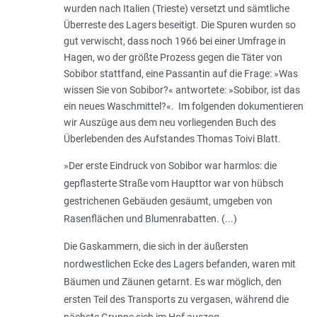
wurden nach Italien (Trieste) versetzt und sämtliche
Überreste des Lagers beseitigt. Die Spuren wurden so
gut verwischt, dass noch 1966 bei einer Umfrage in
Hagen, wo der größte Prozess gegen die Täter von
Sobibor stattfand, eine Passantin auf die Frage: »Was
wissen Sie von Sobibor?« antwortete: »Sobibor, ist das
ein neues Waschmittel?«. Im folgenden dokumentieren
wir Auszüge aus dem neu vorliegenden Buch des
Überlebenden des Aufstandes Thomas Toivi Blatt.
»Der erste Eindruck von Sobibor war harmlos: die
gepflasterte Straße vom Haupttor war von hübsch
gestrichenen Gebäuden gesäumt, umgeben von
Rasenflächen und Blumenrabatten. (...)
Die Gaskammern, die sich in der äußersten
nordwestlichen Ecke des Lagers befanden, waren mit
Bäumen und Zäunen getarnt. Es war möglich, den
ersten Teil des Transports zu vergasen, während die
nächste Gruppe sich im Hof auszog.