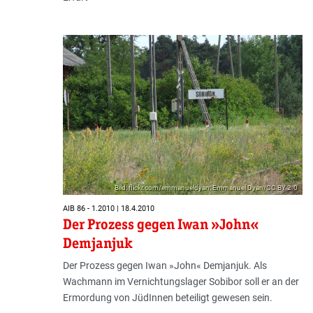
Bild: flickr.com/emmanueldyan; Emmanuel Dyan/CC BY 2.0
AIB 86 - 1.2010 | 18.4.2010
Der Prozess gegen Iwan »John«
Demjanjuk
Der Prozess gegen Iwan »John« Demjanjuk. Als
Wachmann im Vernichtungslager Sobibor soll er an der
Ermordung von JüdInnen beteiligt gewesen sein.