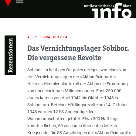
menu
Skip
Hauptmenü öffnen
to
main
content
AIB 62 - 1.2004 | 10.3.2004
Rezensionen
Das Vernichtungslager Sobibor.
Die vergessene Revolte
Einleitung
Sobibor, im heutigen Ostpolen gelegen, war eines von
drei Vernichtungslagern der »Aktion Reinhardt«.
Heinrich Himmler plante mit der Aktion die Ermordung
von über eineinhalb Millionen Juden. Fast 250.000
Juden kamen von April 1942 bis Oktober 1943 in
Sobibor um. Bei einer Häftlingsrevolte am 14. Oktober
1943 wurden 12 SS-Angehörige der
Wachmannschaften getötet. Etwa 300 Häftlinge
konnten fliehen, 50 von ihnen überlebten bis zum
Kriegsende. Die SS-Angehörigen der »Aktion Reinhardt«