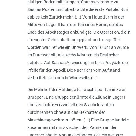
blutigen Boden mit Lumpen. Shubayev rannte zu
Sashas Posten und überbrachte die erste Pistole. Nun
gab es kein Zurück mehr. (...) Vom Hauptturm in der
Mitte von Lager II kam der Ton eines Horns, der das
Ende des Arbeitstages ankündigte. Die Operation, die in
strengster Geheimhaltung geplant und ausgeführt
worden war, lief wie ein Uhrwerk. Von 16 Uhr an wurde
im Durchschnitt alle sechs Minuten ein Deutscher
getötet. Auf Sashas Anweisung hin blies Pozyczki die
Pfeife für den Appell. Die Nachricht vom Aufstand
verbreitete sich nun in Windeseile. (...)
Die Mehrheit der Häftlinge teilte sich spontan in zwei
Gruppen. Eine Gruppe erstürmte die Zäune in Lager I
und versuchte verzweifelt den Stacheldraht zu
durchtrennen ohne auf das Geknatter der
Maschinengewehre zu hören. (...) Eine Gruppe landete
zusammen mit mir zwischen den Zäunen an der
Lagerperipherie. Vor uns befanden sich ein weiterer