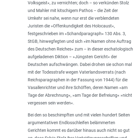
Volksgeist«, zu vernichten; doch – so verkünden Stolz
und Mahler mit kitschigem Pathos – die Zeit der
Umkehr sei nahe, wenn nur erst die verblendeten
Juristen die »Offenkundigkeit des Holocaust«,
festgeschrieben im »Schandparagraph« 130 Abs. 3,
StGB, hinwegfegten und sich »im Namen ohne Auftrag
des Deutschen Reiches« zum – in dieser eschatologisch
aufgeladenen Diktion – »Jüngsten Gericht« der
Deutschen aufschwängen. Dabei drohen sie schon mal
mit der Todesstrafe wegen Vaterlandsverrats (nach
Reichsparagraphen in der Fassung von 1944) für die
Vasallenrichter und ihre Schöffen, deren Namen »am
Tage der Abrechnung«, »am Tage der Befreiung« »nicht
vergessen sein werden«.
Bei den so beschimpften und mit vielen hundert Seiten
argumentativen Endlosschleifen belämmerten
Gerichten kommt es darüber hinaus auch nicht so gut
an, dass Sylvia Stolz ihre Verteidigungsschriften und -