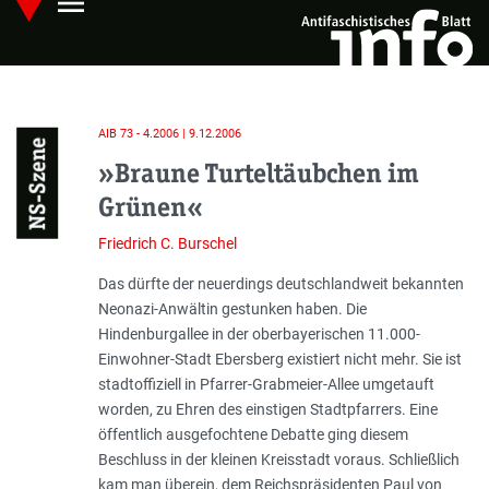
menu
Skip
Hauptmenü öffnen
to
main
content
AIB 73 - 4.2006 | 9.12.2006
NS-Szene
»Braune Turteltäubchen im
Grünen«
Friedrich C. Burschel
Einleitung
Das dürfte der neuerdings deutschlandweit bekannten
Neonazi-Anwältin gestunken haben. Die
Hindenburgallee in der oberbayerischen 11.000-
Einwohner-Stadt Ebersberg existiert nicht mehr. Sie ist
stadtoffiziell in Pfarrer-Grabmeier-Allee umgetauft
worden, zu Ehren des einstigen Stadtpfarrers. Eine
öffentlich ausgefochtene Debatte ging diesem
Beschluss in der kleinen Kreisstadt voraus. Schließlich
kam man überein, dem Reichspräsidenten Paul von