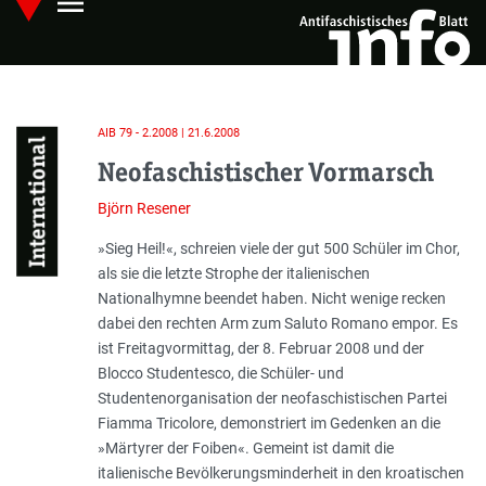
menu
Skip
Hauptmenü öffnen
to
main
content
AIB 79 - 2.2008 | 21.6.2008
International
Neofaschistischer Vormarsch
Björn Resener
Einleitung
»Sieg Heil!«, schreien viele der gut 500 Schüler im Chor,
als sie die letzte Strophe der italienischen
Nationalhymne beendet haben. Nicht wenige recken
dabei den rechten Arm zum Saluto Romano empor. Es
ist Freitagvormittag, der 8. Februar 2008 und der
Blocco Studentesco, die Schüler- und
Studentenorganisation der neofaschistischen Partei
Fiamma Tricolore, demonstriert im Gedenken an die
»Märtyrer der Foiben«. Gemeint ist damit die
italienische Bevölkerungsminderheit in den kroatischen