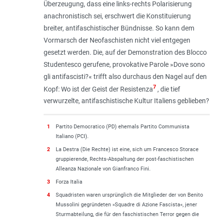
Überzeugung, dass eine links-rechts Polarisierung
anachronistisch sei, erschwert die Konstituierung
breiter, antifaschistischer Bündnisse. So kann dem
Vormarsch der Neofaschisten nicht viel entgegen
gesetzt werden. Die, auf der Demonstration des Blocco
Studentesco gerufene, provokative Parole »Dove sono
gli antifascisti?« trifft also durchaus den Nagel auf den
7
Kopf: Wo ist der Geist der Resistenza
, die tief
verwurzelte, antifaschistische Kultur Italiens geblieben?
1
Partito Democratico (PD) ehemals Partito Communista
Italiano (PCI).
2
La Destra (Die Rechte) ist eine, sich um Francesco Storace
gruppierende, Rechts-Abspaltung der post-faschistischen
Alleanza Nazionale von Gianfranco Fini.
3
Forza Italia
4
Squadristen waren ursprünglich die Mitglieder der von Benito
Mussolini gegründeten »Squadre di Azione Fascista«, jener
Sturmabteilung, die für den faschistischen Terror gegen die