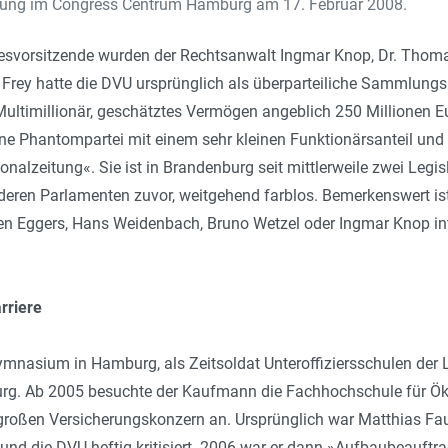
ung im Congress Centrum Hamburg am 17. Februar 2008.
desvorsitzende wurden der Rechtsanwalt Ingmar Knop, Dr. Thom
Frey hatte die DVU ursprünglich als überparteiliche Sammlung
 Multimillionär, geschätztes Vermögen angeblich 250 Millionen Eu
ine Phantompartei mit einem sehr kleinen Funktionärsanteil un
onalzeitung«. Sie ist in Brandenburg seit mittlerweile zwei Legis
anderen Parlamenten zuvor, weitgehend farblos. Bemerkenswert ist
n Eggers, Hans Weidenbach, Bruno Wetzel oder Ingmar Knop int
rriere
ymnasium in Hamburg, als Zeitsoldat Unteroffiziersschulen der
burg. Ab 2005 besuchte der Kaufmann die Fachhochschule für 
m großen Versicherungskonzern an. Ursprünglich war Matthias Fa
und die DVU heftig kritisiert. 2006 war er dann »Aufbaubeauft