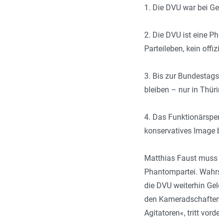
1. Die DVU war bei Ge
2. Die DVU ist eine P
Parteileben, kein offi
3. Bis zur Bundestag
bleiben – nur in Thüri
4. Das Funktionärsper
konservatives Image 
Matthias Faust muss 
Phantompartei. Wahrsc
die DVU weiterhin Gel
den Kameradschaften 
Agitatoren«, tritt vor