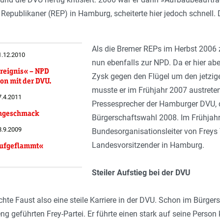
epublikaner (REP) in Hamburg, scheiterte hier jedoch schnell. 
Als die Bremer REPs im Herbst 2006 
11.12.2010
nun ebenfalls zur NPD. Da er hier a
Ereignis« – NPD
Zysk gegen den Flügel um den jetzig
on mit der DVU.
musste er im Frühjahr 2007 austrete
7.4.2011
Pressesprecher der Hamburger DVU, 
chgeschmack
Bürgerschaftswahl 2008. Im Frühjah
8.9.2009
Bundesorganisationsleiter von Freys 
Landesvorsitzender in Hamburg.
aufgeflammt«
Steiler Aufstieg bei der DVU
hte Faust also eine steile Karriere in der DVU. Schon im Bürge
eng geführten Frey-Partei. Er führte einen stark auf seine Perso