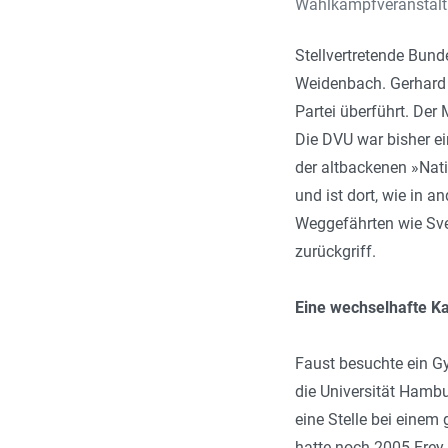
Wahlkampfveranstalt
Stellvertretende Bun
Weidenbach. Gerhard 
Partei überführt. Der
Die DVU war bisher e
der altbackenen »Nati
und ist dort, wie in 
Weggefährten wie Sve
zurückgriff.
Eine wechselhafte Ka
Faust besuchte ein G
die Universität Ham
eine Stelle bei eine
hatte noch 2005 Frey 