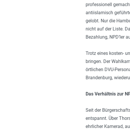
professionell gemacht
antiislamisch geführ
gelobt. Nur die Hambu
nicht auf der Liste. 
Bezahlung, NPD’ler a
Trotz eines kosten- u
bringen. Der Wahlkamp
örtlichen DVU-Persona
Brandenburg, wiederu
Das Verhältnis zur N
Seit der Bürgerschaft
entspannt. Über Thorst
ehrlicher Kamerad, a