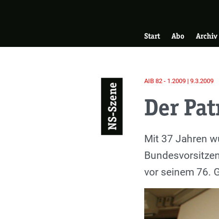
Skip
Zur Startseite
to
Hauptnavigati
main
Start
Abo
Archiv
content
AIB 82 - 1.2009 | 9.3.2009
NS-Szene
Der Pat
Einleitung
Mit 37 Jahren 
Bundesvorsitzend
vor seinem 76. G