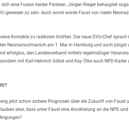
ft sich eine Fusion beider Parteien. Jürgen Rieger behauptet so
U gewesen zu sein. Auch sonst wurde Faust von vielen Neona
keine Kontakte zu radikalen Kräften. Der neue DVU-Chef sprach
en Neonaziaufmarsch am 1. Mai in Hamburg und auch jüngst an 
end erfolglos, den Landesverband mittels regelmäßiger Veranst
 sondern mit Karl-Heinrich Göbel und Kay Ölke auch NPD-Kader
DVU?
wierig jetzt schon sichere Prognosen über die Zukunft von Faus
glauben aber, dass unter Faust eine Annäherung an die NPD und
dingungen?