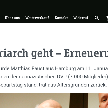
on
search
shopp
Suche 
Über uns
Weiterverkauf
Kontakt
Widerruf
riarch geht – Erneue
wurde Matthias Faust aus Hamburg am 11. Janu
en der neonazistischen DVU (7.000 Mitglieder) g
eburtstag stand, trat aus Altersgründen zurück.