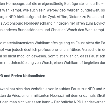
en Homepage, auf die er eigenständig Beiträge stellen durfte – 
te Wahlkampf, wie auch sein Werbevideo, wurden bundesweit, sog
rger NPD hielt, aufgrund der Zysk-Affäre, Distanz zu Faust und s
Das Aktionsbüro Norddeutschland hingegen rief offen zum Boykott
us anderen Bundesländern und Christian Worch den Wahlkampf
nd materialintensiven Wahlkampfes gelang es Faust nicht die Par
f war jedoch deutlich professioneller als frühere Versuche in
l so nicht möglich gewesen. Somit ist erklärlich, dass Faust sc
m mit Unterstützung von Worch, einen Wahlkampf begleiten dur
PD und Freien Nationalisten
swahl hat sich das Verhältnis von Matthias Faust zur NPD und zu
en de Vries, einem militanten Neonazi mit dem er damals Streit ha
uf den man sich verlassen kann.« Der örtliche NPD Landesverba