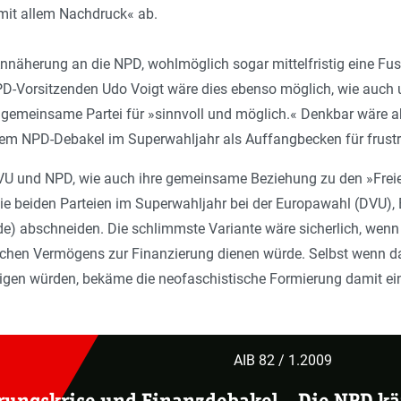
mit allem Nachdruck« ab.
 Annäherung an die NPD, wohlmöglich sogar mittelfristig eine Fu
PD-Vorsitzenden Udo Voigt wäre dies ebenso möglich, wie auch 
e gemeinsame Partei für »sinnvoll und möglich.« Denkbar wäre 
nem NPD-Debakel im Superwahljahr als Auffangbecken für frustr
VU und NPD, wie auch ihre gemeinsame Beziehung zu den »Frei
die beiden Parteien im Superwahljahr bei der Europawahl (DVU
e) abschneiden. Die schlimmste Variante wäre sicherlich, wen
yschen Vermögens zur Finanzierung dienen würde. Selbst wenn 
igen würden, bekäme die neofaschistische Formierung damit ein
AIB 82 / 1.2009
rungskrise und Finanzdebakel
–
Die NPD kä